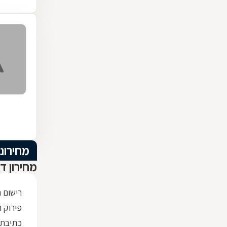
מחירוני
מחירון ד
רישום 
פירוק ת
כתיבת