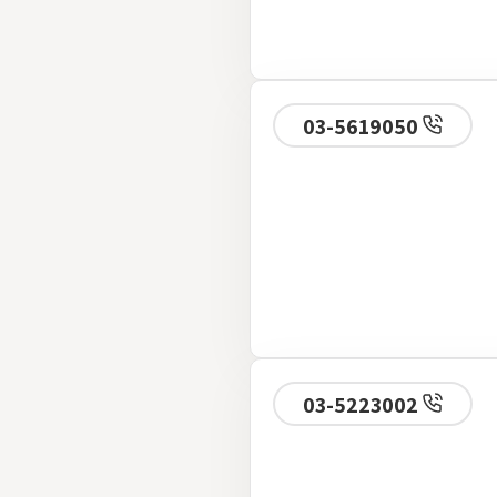
03-5619050
03-5223002