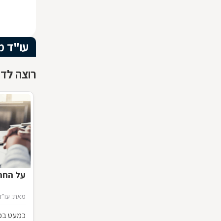
עו"ד מ
רוצה לדע
על החתו
מאת: עו"ד 
כמעט בכל