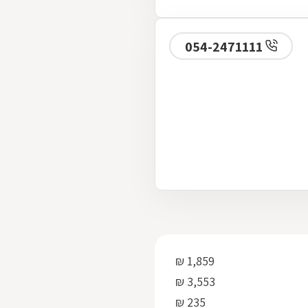
054-2471111
1,859 ₪
3,553 ₪
235 ₪