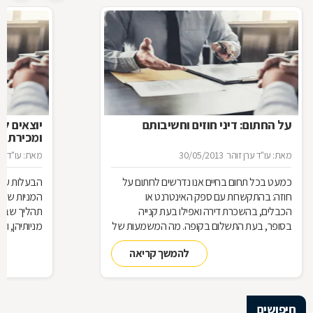
על החתום: דיני חוזים וחשיבותם
יוצאים ל
ומכירת מנ
מאת: עו"ד ערן זוהר
30/05/2013
מאת: עו"ד ער
כמעט בכל תחום בחיים אנו נדרשים לחתום על
הבעלות על 
חוזה: בהתקשרות עם ספק האינטרנט או
המניות שמח
הכבלים, בהשכרת דירה ואפילו בעת קנייה
תהליך שבו 
בסופר, בעת התשלום בקופה. מה המשמעות של
מניותיהן, ו
היותנו צד בחוזה, מתי ניתן להפר אותו והאם כל
והמגבלות ה
להמשך קריאה
הסכם מחייב אותנו מבחינה משפטית
חיפושים