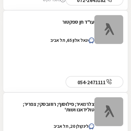
072-2645182
עו"ד חן ספקטור
יגאל אלון 65, תל אביב
054-2471111
צלרמאיר; פילוסוף; רוזובסקי; צפריר;
טולידאנו ושות'
לינקולן 20, תל אביב