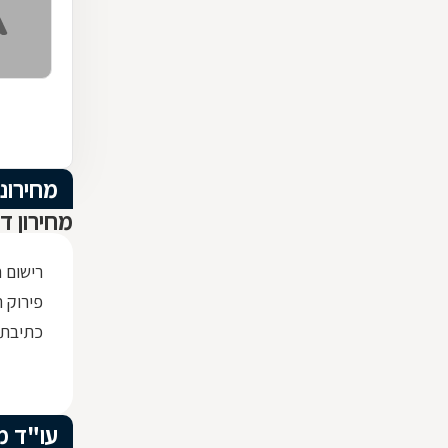
מחירוני
מחירון ד
רישום 
פירוק ת
כתיבת
עו"ד מ