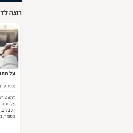
רוצה לדע
על החתו
מאת: עו"ד 
כמעט בכל
על חוזה:
הכבלים, 
בסופר, ב
המשמעות ש
להפר אותו