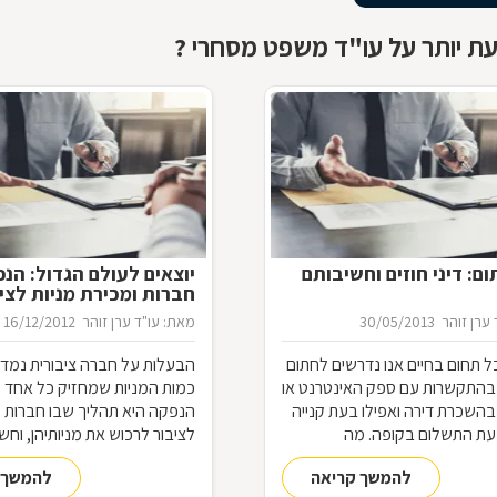
ת יותר על עו"ד משפט מסחרי ?
ם: דיני חוזים וחשיבותם
יוצאים לעולם הגדול: הנ
חברות ומכירת מניות לצי
ערן זוהר
30/05/2013
מאת: עו"ד ערן זוהר
16/12/2012
 תחום בחיים אנו נדרשים לחתום
הבעלות על חברה ציבורית נמדד
 בהתקשרות עם ספק האינטרנט או
כמות המניות שמחזיק כל אחד 
בהשכרת דירה ואפילו בעת קנייה
הנפקה היא תהליך שבו חברות 
עת התשלום בקופה. מה
לציבור לרכוש את מניותיהן, וחש
ל היותנו צד בחוזה, מתי ניתן
את התקנות, החוקים והמגבלות 
להמשך קריאה
להמשך 
 והאם כל הסכם מחייב אותנו
לתחום מורכב זה