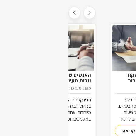
פקת
האנשים שיודעים יותר: דירקטורים
בור
וזכות העיון במסמכים
מאת: מערכת דפי זהב
26/11/2012
ת לפי
הדירקטוריון הוא הגוף המשמעותי ביותר
מהבעלים.
בניהול חברה, ועל כן אנשיו נהנים מזכויות
מציעות
מיוחדות. אחת מהן היא זכות העיון
וב להכיר
במסמכים וזכות בדיקת הנכסים,
הנוגעים
המאפשרות להם להתמצא, לצורך
קריאה
להמשך קריאה
עבודתם, בכל פרט הנוגע לחברה