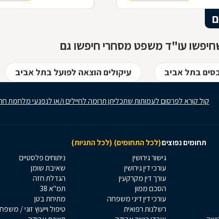
משפטית
ם
חיפשו עו"ד משפט מסחרי חיפשו גם
כסים בתל אביב
עיקולים הוצאה לפועל בתל אביב
קול קורא לפרסום לעמותות שתכליתן תרומה לחיילים ו/או לנפגעי מלחמת חר
תחומים נפוצים
(לכל התחומים)
(לכל התגיות)
גישור גירושין
ניתוחים פלסטיים
עורכי דין גירושין
שאיבת שומן
עורך דין מקרקעין
הגדלת חזה
הסכם ממון
תמ"א 38
עורכי דין דיני משפחה
מתיחת בטן
רשלנות רפואית
טיפול וייעוץ זוגי / משפח