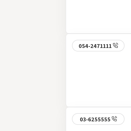
054-2471111
03-6255555