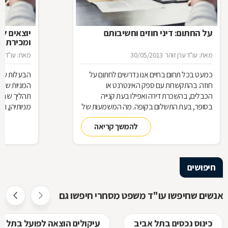
על החתום: דיני חוזים וחשיבותם
יוצאים ל
ומכירת מנ
מאת: עו"ד ערן זוהר
30/05/2013
מאת: עו"ד ער
כמעט בכל תחום בחיים אנו נדרשים לחתום על
הבעלות על 
חוזה: בהתקשרות עם ספק האינטרנט או
המניות שמח
הכבלים, בהשכרת דירה ואפילו בעת קנייה
תהליך שבו 
בסופר, בעת התשלום בקופה. מה המשמעות של
מניותיהן, ו
היותנו צד בחוזה, מתי ניתן להפר אותו והאם כל
והמגבלות ה
להמשך קריאה
הסכם מחייב אותנו מבחינה משפטית
חיפושים
אנשים שחיפשו עו"ד משפט מסחרי חיפשו גם
כינוס נכסים בתל אביב
עיקולים הוצאה לפועל בתל א