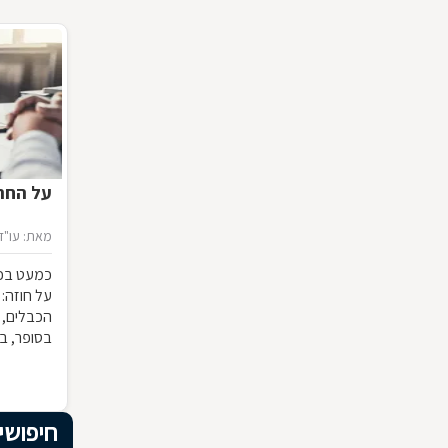
על החתו
מאת: עו"ד 
כמעט בכל
על חוזה:
הכבלים, 
בסופר, ב
המשמעות ש
להפר אותו
מבחינה 
חיפושי