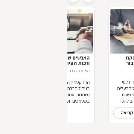
פקת
האנשים שיודעים יותר: דירקטורים
בור
וזכות העיון במסמכים
מאת: מערכת דפי זהב
26/11/2012
ת לפי
הדירקטוריון הוא הגוף המשמעותי ביותר
מהבעלים.
בניהול חברה, ועל כן אנשיו נהנים מזכויות
מציעות
מיוחדות. אחת מהן היא זכות העיון
וב להכיר
במסמכים וזכות בדיקת הנכסים,
הנוגעים
המאפשרות להם להתמצא, לצורך
קריאה
להמשך קריאה
עבודתם, בכל פרט הנוגע לחברה