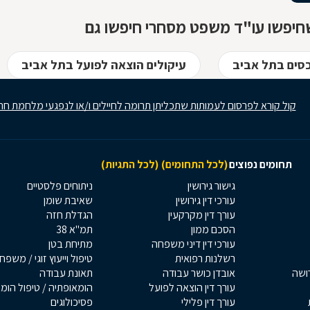
חיפשו עו"ד משפט מסחרי חיפשו גם
כסים בתל אביב
עיקולים הוצאה לפועל בתל אביב
קול קורא לפרסום לעמותות שתכליתן תרומה לחיילים ו/או לנפגעי מלחמת חר
תחומים נפוצים
(לכל התחומים)
(לכל התגיות)
גישור גירושין
ניתוחים פלסטיים
עורכי דין גירושין
שאיבת שומן
עורך דין מקרקעין
הגדלת חזה
הסכם ממון
תמ"א 38
עורכי דין דיני משפחה
מתיחת בטן
רשלנות רפואית
טיפול וייעוץ זוגי / משפח
רושה
אובדן כושר עבודה
תאונת עבודה
עורך דין הוצאה לפועל
הומאופתיה / טיפול הומ
עורך דין פלילי
פסיכולוגים