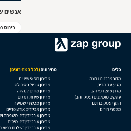
אנשים ש
כינוס נ
כלים
מחירונים
(לכל המחירונים)
מדור צרכנות נבונה
מחירון רופאי שיניים
מגיע עד הבית
מחירון טיפול פסיכולוגי
מגזין zap דפי זהב
מחירון מורים לנהיגה
עסקים מומלצים (עסק זהב)
מחירון שירותי תרגום
הוסף עסק בחינם
מחירון מכשירי שמיעה
מספרי חירום
מחירון אביזרים אורטופדיים
מחירון עורכי דין דיני משפחה וי
מחירון עורכי דין דיני מיסים
מחירון עורכי דין רשלנות רפואית