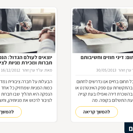
ם: דיני חוזים וחשיבותם
יוצאים לעולם הגדול: הנ
חברות ומכירת מניות לצי
ערן זוהר
30/05/2013
מאת: עו"ד ערן זוהר
16/12/2012
 תחום בחיים אנו נדרשים לחתום
הבעלות על חברה ציבורית נמדד
 בהתקשרות עם ספק האינטרנט או
כמות המניות שמחזיק כל אחד 
בהשכרת דירה ואפילו בעת קנייה
הנפקה היא תהליך שבו חברות 
עת התשלום בקופה. מה
לציבור לרכוש את מניותיהן, וחש
ל היותנו צד בחוזה, מתי ניתן
את התקנות, החוקים והמגבלות 
להמשך קריאה
להמשך 
 והאם כל הסכם מחייב אותנו
לתחום מורכב זה
משפטית
ם