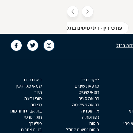
עורכי דין - דיני מיסים בתל אביב
עורכי דין - משפ
בות ברזל
ליקויי בנייה
ביטוח חיים
מרפאת שיניים
שמאי מקרקעין
רופאי שיניים
תיווך
רפואה סינית
מורי נהיגה
רפואה משלימה
מצבות
תי
אורטופדיה
בתי אבות ודיור מוגן
נטורופתיה
חוקר פרטי
אופתי
ביטוח
פוליגרף
ביטוח נסיעות לחו"ל
בניית אתרים