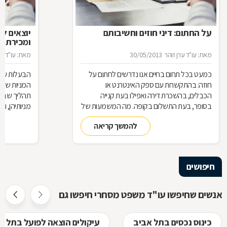
על החתום: דיני חוזים וחשיבותם
יוצאים ל
ומכירת מנ
מאת: עו"ד ערן זוהר
30/05/2013
מאת: עו"ד ער
כמעט בכל תחום בחיים אנו נדרשים לחתום על
הבעלות על 
חוזה: בהתקשרות עם ספק האינטרנט או
המניות שמח
הכבלים, בהשכרת דירה ואפילו בעת קנייה
תהליך שבו 
בסופר, בעת התשלום בקופה. מה המשמעות של
מניותיהן, ו
היותנו צד בחוזה, מתי ניתן להפר אותו והאם כל
והמגבלות ה
להמשך קריאה
הסכם מחייב אותנו מבחינה משפטית
חיפושים
אנשים שחיפשו עו"ד משפט מסחרי חיפשו גם
כינוס נכסים בתל אביב
עיקולים הוצאה לפועל בתל א