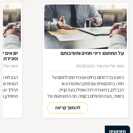
על החתום: דיני חוזים וחשיבותם
יוצאים ל
ומכירת מנ
מאת: עו"ד ערן זוהר
30/05/2013
מאת: עו"ד ער
כמעט בכל תחום בחיים אנו נדרשים לחתום על
הבעלות על 
חוזה: בהתקשרות עם ספק האינטרנט או
המניות שמח
הכבלים, בהשכרת דירה ואפילו בעת קנייה
תהליך שבו 
בסופר, בעת התשלום בקופה. מה המשמעות של
מניותיהן, ו
היותנו צד בחוזה, מתי ניתן להפר אותו והאם כל
והמגבלות ה
להמשך קריאה
הסכם מחייב אותנו מבחינה משפטית
חיפושים