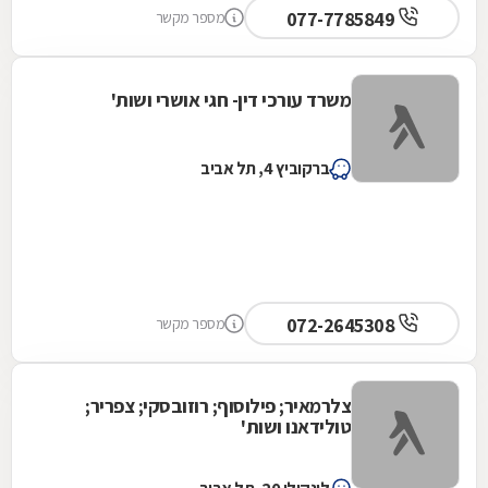
077-7785849
מספר מקשר
משרד עורכי דין- חגי אושרי ושות'
ברקוביץ 4, תל אביב
072-2645308
מספר מקשר
צלרמאיר; פילוסוף; רוזובסקי; צפריר;
טולידאנו ושות'