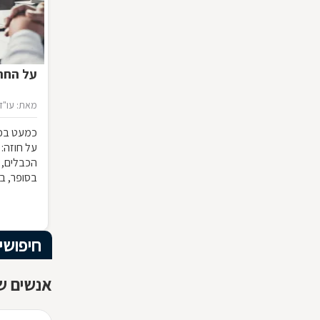
על החתו
מאת: עו"ד 
כמעט בכל
על חוזה:
הכבלים, 
בסופר, ב
המשמעות ש
להפר אותו
מבחינה 
חיפושי
אנשים ש