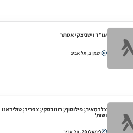
עו"ד וישניצקי אסתר
ויצמן 2, תל אביב
צלרמאיר; פילוסוף; רוזובסקי; צפריר; טולידאנו
ושות'
לינקולן 20, תל אביב