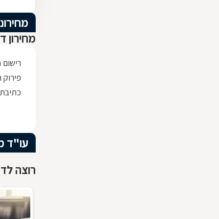
מחירוני
מחירון ד
רישום 
פירוק ת
כתיבת
עו"ד מ
רוצה לדע