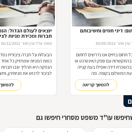
ם: דיני חוזים וחשיבותם
יוצאים לעולם הגדול: הנ
חברות ומכירת מניות לצי
ערן זוהר
30/05/2013
מאת: עו"ד ערן זוהר
16/12/2012
 תחום בחיים אנו נדרשים לחתום
הבעלות על חברה ציבורית נמדד
 בהתקשרות עם ספק האינטרנט או
כמות המניות שמחזיק כל אחד 
בהשכרת דירה ואפילו בעת קנייה
הנפקה היא תהליך שבו חברות 
עת התשלום בקופה. מה
לציבור לרכוש את מניותיהן, וחש
ל היותנו צד בחוזה, מתי ניתן
את התקנות, החוקים והמגבלות 
להמשך קריאה
להמשך 
 והאם כל הסכם מחייב אותנו
לתחום מורכב זה
משפטית
ם
חיפשו עו"ד משפט מסחרי חיפשו גם