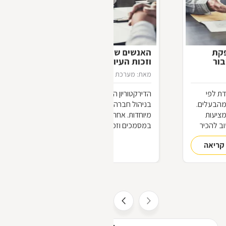
פקת
האנשים שיודעים יותר: דירקטורים
בור
וזכות העיון במסמכים
מאת: מערכת דפי זהב
26/11/2012
ת לפי
הדירקטוריון הוא הגוף המשמעותי ביותר
מהבעלים.
בניהול חברה, ועל כן אנשיו נהנים מזכויות
מציעות
מיוחדות. אחת מהן היא זכות העיון
וב להכיר
במסמכים וזכות בדיקת הנכסים,
הנוגעים
המאפשרות להם להתמצא, לצורך
קריאה
להמשך קריאה
עבודתם, בכל פרט הנוגע לחברה