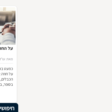
על החתו
מאת: עו"ד 
כמעט בכל
על חוזה:
הכבלים, 
בסופר, ב
המשמעות ש
להפר אותו
מבחינה 
חיפושי