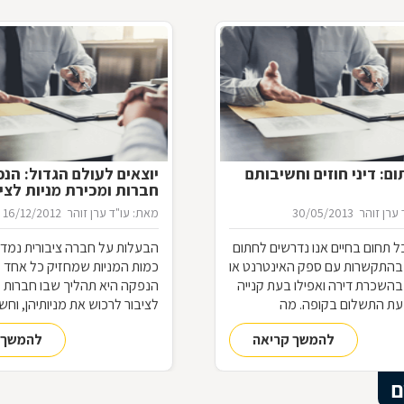
ם: דיני חוזים וחשיבותם
יוצאים לעולם הגדול: הנ
חברות ומכירת מניות לצי
ערן זוהר
30/05/2013
מאת: עו"ד ערן זוהר
16/12/2012
 תחום בחיים אנו נדרשים לחתום
הבעלות על חברה ציבורית נמדד
 בהתקשרות עם ספק האינטרנט או
כמות המניות שמחזיק כל אחד 
בהשכרת דירה ואפילו בעת קנייה
הנפקה היא תהליך שבו חברות 
עת התשלום בקופה. מה
לציבור לרכוש את מניותיהן, וחש
ל היותנו צד בחוזה, מתי ניתן
את התקנות, החוקים והמגבלות 
להמשך קריאה
להמשך 
 והאם כל הסכם מחייב אותנו
לתחום מורכב זה
משפטית
ם