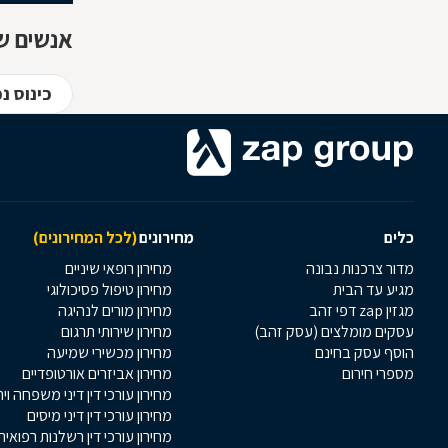
אנשים ש
כינוס נ
כלים
מחירונים
(לכל המחירונים)
מדור צרכנות נבונה
מחירון רופאי שיניים
מגיע עד הבית
מחירון טיפול פסיכולוגי
מגזין zap דפי זהב
מחירון מורים לנהיגה
עסקים מומלצים (עסק זהב)
מחירון שירותי תרגום
הוסף עסק בחינם
מחירון מכשירי שמיעה
מספרי חירום
מחירון אביזרים אורטופדיים
מחירון עורכי דין דיני משפחה וי
מחירון עורכי דין דיני מיסים
מחירון עורכי דין רשלנות רפואית