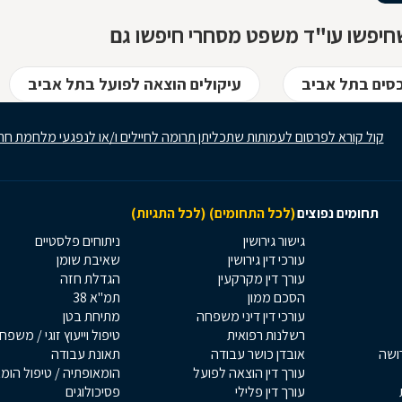
חיפשו עו"ד משפט מסחרי חיפשו גם
כסים בתל אביב
עיקולים הוצאה לפועל בתל אביב
קול קורא לפרסום לעמותות שתכליתן תרומה לחיילים ו/או לנפגעי מלחמת חר
תחומים נפוצים
(לכל התחומים)
(לכל התגיות)
גישור גירושין
ניתוחים פלסטיים
עורכי דין גירושין
שאיבת שומן
עורך דין מקרקעין
הגדלת חזה
הסכם ממון
תמ"א 38
עורכי דין דיני משפחה
מתיחת בטן
רשלנות רפואית
טיפול וייעוץ זוגי / משפח
רושה
אובדן כושר עבודה
תאונת עבודה
עורך דין הוצאה לפועל
הומאופתיה / טיפול הומ
עורך דין פלילי
פסיכולוגים