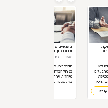
פקת
האנשים שיודעים יותר: דירקטורים
בור
וזכות העיון במסמכים
מאת: מערכת דפי זהב
26/11/2012
ת לפי
הדירקטוריון הוא הגוף המשמעותי ביותר
מהבעלים.
בניהול חברה, ועל כן אנשיו נהנים מזכויות
מציעות
מיוחדות. אחת מהן היא זכות העיון
וב להכיר
במסמכים וזכות בדיקת הנכסים,
הנוגעים
המאפשרות להם להתמצא, לצורך
קריאה
להמשך קריאה
עבודתם, בכל פרט הנוגע לחברה