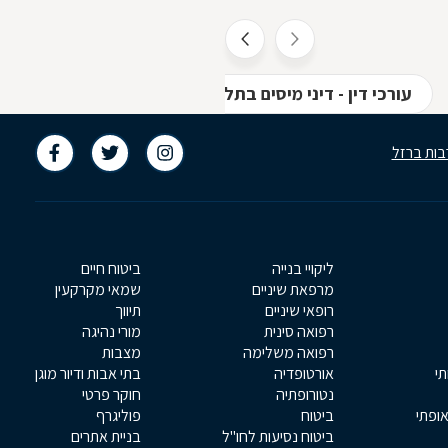
עורכי דין - דיני מיסים בתל אביב
עורכי דין - משפ
בות ברזל
ליקויי בנייה
ביטוח חיים
מרפאת שיניים
שמאי מקרקעין
רופאי שיניים
תיווך
רפואה סינית
מורי נהיגה
רפואה משלימה
מצבות
תי
אורטופדיה
בתי אבות ודיור מוגן
נטורופתיה
חוקר פרטי
אופתי
ביטוח
פוליגרף
ביטוח נסיעות לחו"ל
בניית אתרים