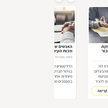
פקת
האנשים שיודעים יותר: דירקטורים
בור
וזכות העיון במסמכים
מאת: מערכת דפי זהב
26/11/2012
ת לפי
הדירקטוריון הוא הגוף המשמעותי ביותר
מהבעלים.
בניהול חברה, ועל כן אנשיו נהנים מזכויות
מציעות
מיוחדות. אחת מהן היא זכות העיון
וב להכיר
במסמכים וזכות בדיקת הנכסים,
הנוגעים
המאפשרות להם להתמצא, לצורך
קריאה
להמשך קריאה
עבודתם, בכל פרט הנוגע לחברה