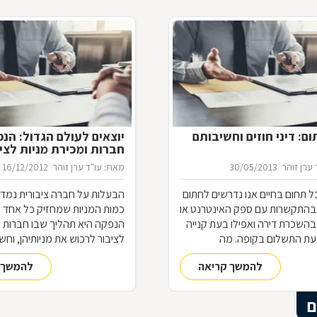
ם: דיני חוזים וחשיבותם
יוצאים לעולם הגדול: הנ
חברות ומכירת מניות לצי
ערן זוהר
30/05/2013
מאת: עו"ד ערן זוהר
16/12/2012
 תחום בחיים אנו נדרשים לחתום
הבעלות על חברה ציבורית נמדד
 בהתקשרות עם ספק האינטרנט או
כמות המניות שמחזיק כל אחד 
בהשכרת דירה ואפילו בעת קנייה
הנפקה היא תהליך שבו חברות 
עת התשלום בקופה. מה
לציבור לרכוש את מניותיהן, וחש
ל היותנו צד בחוזה, מתי ניתן
את התקנות, החוקים והמגבלות 
להמשך קריאה
להמשך 
 והאם כל הסכם מחייב אותנו
לתחום מורכב זה
משפטית
ם