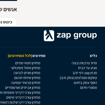
אנשים ש
כינוס נ
כלים
מחירונים
(לכל המחירונים)
מדור צרכנות נבונה
מחירון רופאי שיניים
מגיע עד הבית
מחירון טיפול פסיכולוגי
מגזין zap דפי זהב
מחירון מורים לנהיגה
עסקים מומלצים (עסק זהב)
מחירון שירותי תרגום
הוסף עסק בחינם
מחירון מכשירי שמיעה
מספרי חירום
מחירון אביזרים אורטופדיים
מחירון עורכי דין דיני משפחה וי
מחירון עורכי דין דיני מיסים
מחירון עורכי דין רשלנות רפואית