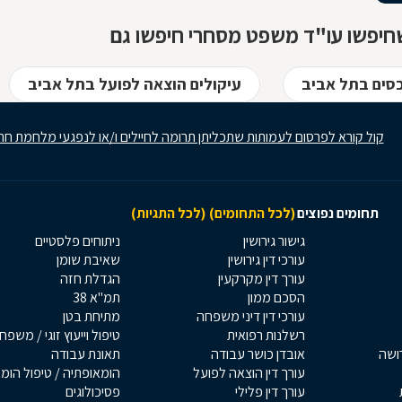
חיפשו עו"ד משפט מסחרי חיפשו גם
כסים בתל אביב
עיקולים הוצאה לפועל בתל אביב
קול קורא לפרסום לעמותות שתכליתן תרומה לחיילים ו/או לנפגעי מלחמת חר
תחומים נפוצים
(לכל התחומים)
(לכל התגיות)
גישור גירושין
ניתוחים פלסטיים
עורכי דין גירושין
שאיבת שומן
עורך דין מקרקעין
הגדלת חזה
הסכם ממון
תמ"א 38
עורכי דין דיני משפחה
מתיחת בטן
רשלנות רפואית
טיפול וייעוץ זוגי / משפח
רושה
אובדן כושר עבודה
תאונת עבודה
עורך דין הוצאה לפועל
הומאופתיה / טיפול הומ
עורך דין פלילי
פסיכולוגים