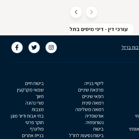
עורכי דין - דיני מיסים בתל אביב
עורכי דין - משפ
בות ברזל
ליקויי בנייה
ביטוח חיים
מרפאת שיניים
שמאי מקרקעין
רופאי שיניים
תיווך
רפואה סינית
מורי נהיגה
רפואה משלימה
מצבות
תי
אורטופדיה
בתי אבות ודיור מוגן
נטורופתיה
חוקר פרטי
אופתי
ביטוח
פוליגרף
ביטוח נסיעות לחו"ל
בניית אתרים