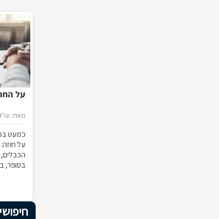
על החתו
מאת: עו"ד 
כמעט בכל
על חוזה:
הכבלים, 
בסופר, ב
המשמעות ש
להפר אותו
מבחינה 
חיפושי