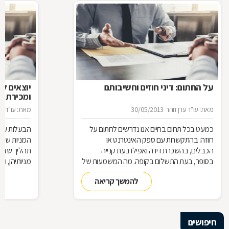
על החתום: דיני חוזים וחשיבותם
יוצאים ל
ומכירת מנ
מאת: עו"ד ערן זוהר
30/05/2013
מאת: עו"ד ער
כמעט בכל תחום בחיים אנו נדרשים לחתום על
הבעלות על 
חוזה: בהתקשרות עם ספק האינטרנט או
המניות שמח
הכבלים, בהשכרת דירה ואפילו בעת קנייה
תהליך שבו 
בסופר, בעת התשלום בקופה. מה המשמעות של
מניותיהן, ו
היותנו צד בחוזה, מתי ניתן להפר אותו והאם כל
והמגבלות ה
להמשך קריאה
הסכם מחייב אותנו מבחינה משפטית
חיפושים