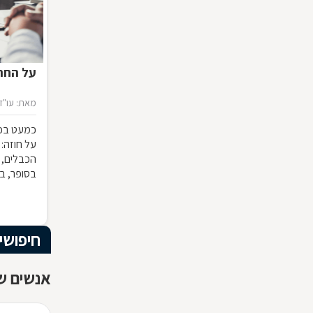
על החתו
מאת: עו"ד 
כמעט בכל
על חוזה:
הכבלים, 
בסופר, ב
המשמעות ש
להפר אותו
מבחינה 
חיפושי
אנשים ש