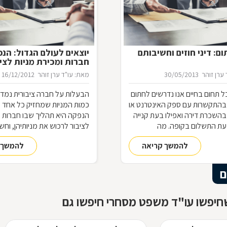
ם: דיני חוזים וחשיבותם
יוצאים לעולם הגדול: הנ
חברות ומכירת מניות לצי
ערן זוהר
30/05/2013
מאת: עו"ד ערן זוהר
16/12/2012
 תחום בחיים אנו נדרשים לחתום
הבעלות על חברה ציבורית נמדד
 בהתקשרות עם ספק האינטרנט או
כמות המניות שמחזיק כל אחד 
בהשכרת דירה ואפילו בעת קנייה
הנפקה היא תהליך שבו חברות 
עת התשלום בקופה. מה
לציבור לרכוש את מניותיהן, וחש
ל היותנו צד בחוזה, מתי ניתן
את התקנות, החוקים והמגבלות 
להמשך קריאה
להמשך 
 והאם כל הסכם מחייב אותנו
לתחום מורכב זה
משפטית
ם
חיפשו עו"ד משפט מסחרי חיפשו גם