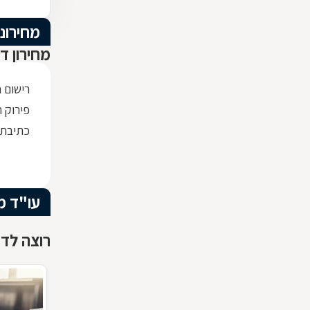
מחירוני
מחירון ד
רישום 
פירוק ת
כתיבת
עו"ד מ
רוצה לדע