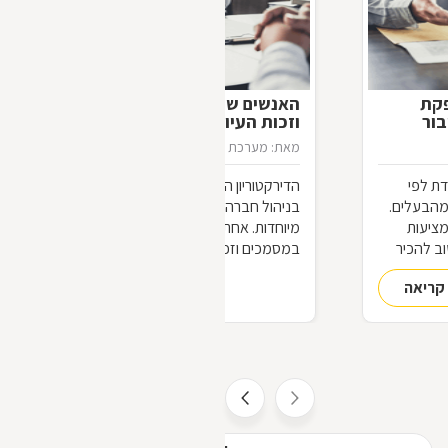
פקת
האנשים שיודעים יותר: דירקטורים
בור
וזכות העיון במסמכים
מאת: מערכת דפי זהב
26/11/2012
ת לפי
הדירקטוריון הוא הגוף המשמעותי ביותר
מהבעלים.
בניהול חברה, ועל כן אנשיו נהנים מזכויות
מציעות
מיוחדות. אחת מהן היא זכות העיון
וב להכיר
במסמכים וזכות בדיקת הנכסים,
הנוגעים
המאפשרות להם להתמצא, לצורך
קריאה
להמשך קריאה
עבודתם, בכל פרט הנוגע לחברה