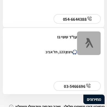
054-6644388
עו"ד ששי גז
ויצמן 123, תל אביב
03-5466696
מחירונים
מחירון דיני משפט פלילי - שכר טרחה מינימלי מומלץ