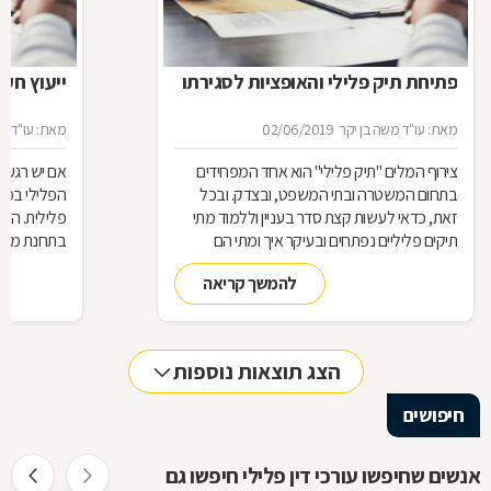
פתיחת תיק פלילי והאופציות לסגירתו
ייעוץ חק
מאת: עו"ד משה בן יקר
02/06/2019
מאת: עו"ד מו
צירוף המלים "תיק פלילי" הוא אחד המפחידים
אם יש רגע
בתחום המשטרה ובתי המשפט, ובצדק. ובכל
הפלילי במלו
זאת, כדאי לעשות קצת סדר בעניין וללמוד מתי
פלילית. הדבר
תיקים פליליים נפתחים ובעיקר איך ומתי הם
בתחנת משט
נסגרים
בעת מעצר 
להמשך קריאה
הצג תוצאות נוספות
חיפושים
אנשים שחיפשו עורכי דין פלילי חיפשו גם