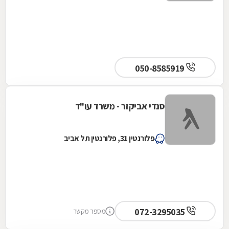
050-8585919
סנדי אביקזר - משרד עו"ד
פלורנטין 31, פלורנטין תל אביב
072-3295035
מספר מקשר