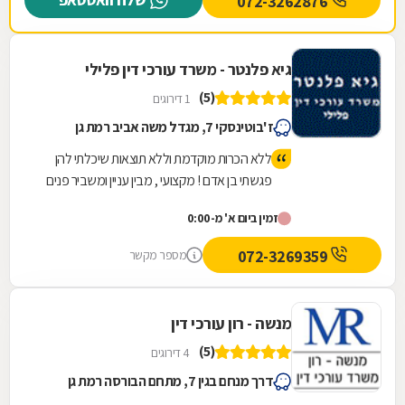
072-3262876
מלבד המקצועיות, שלומי הוא קודם כל בנאדם.
תודה רבה לך איש יקר 🙏🏼
גיא פלנטר - משרד עורכי דין פלילי
(5)
1 דירוגים
ז'בוטינסקי 7, מגדל משה אביב רמת גן
ללא הכרות מוקדמת וללא תוצאות שיכלתי להן
פגשתי בן אדם ! מקצועי , מבין עניין ומשביר פנים
שלא נזדקק אבל עם כבר אז אני באופן אישי הייתי
זמין ביום א' מ-0:00
מתייעץ קודם איתו בדיעבד לו יעדתי הייתי יכול
לפתור את הבעיה עם הייתי פונה אליו אולי לא
072-3269359
מספר מקשר
אבל הסיכוי היה .לא נורא לאלה שצריכים עזרה
ממליץ !!!!
מנשה - רון עורכי דין
(5)
4 דירוגים
דרך מנחם בגין 7, מתחם הבורסה רמת גן