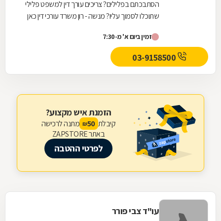
הסתבכתם בפלילים? צריכים עורך דין למשפט פלילי
שתוכלו לסמוך עליו? מנשה - רון משרד עורכי דין כאן
בשבילכם. בעלי המשרד, עו"ד רונן מנשה ועו"ד קובי...
זמין ביום א' מ-7:30
03-9158500
הזמנת איש מקצוע?
קיבלת
מתנה לרכישה
50
₪
באתר ZAPSTORE
לפרטי ההטבה
עו"ד צבי פורר