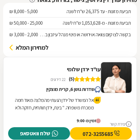
תביעת מזונות - עד 26,375 ש"ח לשנה
5,000 - 8,000 ₪
תביעת מזונות - מ-1,053,628 ש"ח לשנה
25,000 - 50,000 ₪
בקשה לצו קיום צוואה או ירושה או מינוי מנהל עיזבון בלי התנגדות
2,000 - 3,000 ₪
למחירון המלא
עו"ד ירדן שלומי
(5)
22 דירוגים
שדרות גושן 6, קרית מוצקין
אל המשרד של ירדן הגעתי מהמלצה מאוד חמה
ממכרת משפחה. " בינת, ירדן תותחית, חזקה ולא
פרייראית בכלל." אני בנאדם שמאוד קשה לו
זמין מ-9:00
רגשית מול מלחמות במיוחד שאני כבר גרושה
יצירת קשר
כמה שנים טובות... אבל עם קו אדום מאוד
שלח וואטסאפ
072-3255685
לגבולות שלי מול הגרוש שלי. וכך היה, ביקשתי לא