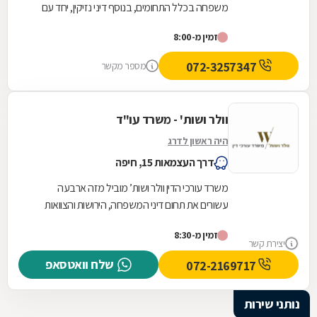
משפחה בכלל התחומים, בנוסף דיני נזיקין, יחד עם
תחומים חיוניים אחרים בקשת המשפטית. המשרד,
זמין מ-8:00
הממוקם...
072-3257347
מספר מקשר
וולר ושות' - משרד עו"ד
היה ראשון לדרג
דרך העצמאות 15, חיפה
משרד עורכי הדין וולר ושות’ מוביל מזה ארבעה
עשורים את תחום דיני המשפחה, הירושות והצוואות
בחיפה ובצפון הארץ. המשרד מבסס את פעילותו על
זמין מ-8:30
מומחיות...
יצירת קשר
שלח וואטסאפ
072-2169717
נותני שירות