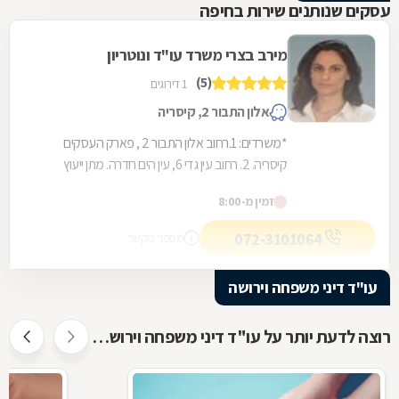
עסקים שנותנים שירות בחיפה
מירב בצרי משרד עו"ד ונוטריון
(5)
1 דירוגים
אלון התבור 2, קיסריה
*משרדים: 1.רחוב אלון התבור 2 , פארק העסקים
קיסריה. 2. רחוב עין גדי 6, עין הים חדרה. מתן ייעוץ
משפטי מקצועי בכל תחומי המשפט האזרחי לרבות...
זמין מ-8:00
072-3101064
מספר מקשר
עו"ד דיני משפחה וירושה
רוצה לדעת יותר על עו"ד דיני משפחה וירושה ?