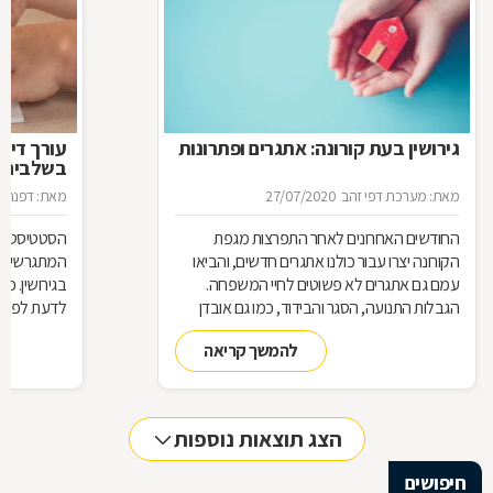
גירושין בעת קורונה: אתגרים ופתרונות
עורך דין 
בשלבים ה
מאת: מערכת דפי זהב
27/07/2020
מאת: דפנה ל
החודשים האחרונים לאחר התפרצות מגפת
הסטטיסטיקה
הקורונה יצרו עבור כולנו אתגרים חדשים, והביאו
עמם גם אתגרים לא פשוטים לחיי המשפחה.
בגירושין. כ
הגבלות התנועה, הסגר והבידוד, כמו גם אובדן
לדעת לפני פ
מקומות עבודה, או המעבר לעבודה מהבית, יצרו
עורך הדין 
להמשך קריאה
מצב חדש לגמרי, העמידו לא מעט משפחות
בסימן הגירושין. כיצד מנהלים הליך גירושים נכון
בכלל, בתקופת הקורונה בפרט?
הצג תוצאות נוספות
חיפושים