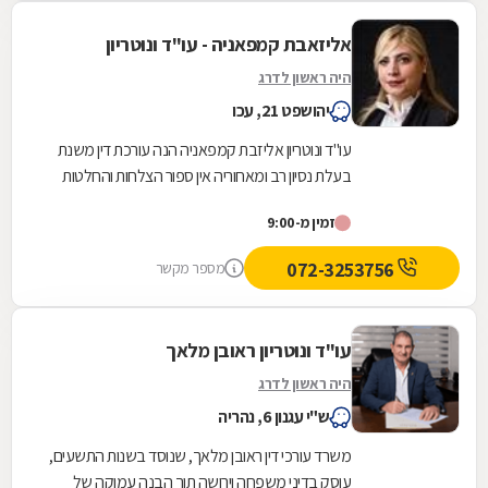
אליזאבת קמפאניה - עו"ד ונוטריון
היה ראשון לדרג
יהושפט 21, עכו
עו"ד ונוטריון אליזבת קמפאניה הנה עורכת דין משנת
בעלת נסיון רב ומאחוריה אין ספור הצלחות והחלטות
בכל הערכאות המשפטיות . משרדנו מעניק יעוץ...
זמין מ-9:00
072-3253756
מספר מקשר
עו"ד ונוטריון ראובן מלאך
היה ראשון לדרג
ש"י עגנון 6, נהריה
משרד עורכי דין ראובן מלאך, שנוסד בשנות התשעים,
עוסק בדיני משפחה וירושה תוך הבנה עמוקה של