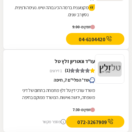
מקצוענית ברמה הכי גבוהה שיש. נעימה ורצינית.
נסיון רב שנים.
זמין מ-9:00
04-6104420
עו"ד ונוטריון זלץ טל
(1)
1 דירוגים
שד' הפלי"ם 7, חיפה
משרד עורכי דין טל זלץ מתמחה בתחום של דיני
משפחה, ירושה ואישות. המשרד ממוקם בחיפה
ומעניק פתרון מקיף במיוחד ללקוחותיו. הוא מטפל
זמין מ-7:30
בתביעות...
072-3267909
מספר מקשר