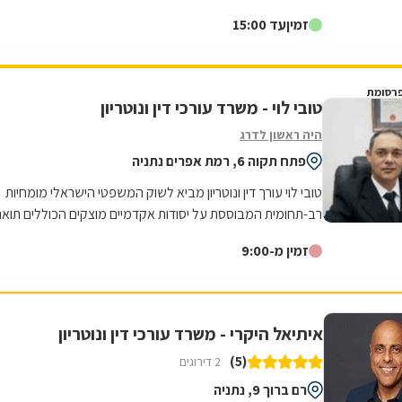
יש קייס. אלא טובת הלוקח והכי חשוב ריאליות !!! זאת צהלה
זמין
עד 15:00
הלוי ! ממליצה בחום ! אין כמוה :)
רסומת
טובי לוי - משרד עורכי דין ונוטריון
היה ראשון לדרג
פתח תקוה 6, רמת אפרים נתניה
טובי לוי עורך דין ונוטריון מביא לשוק המשפטי הישראלי מומחיות
רב-תחומית המבוססת על יסודות אקדמיים מוצקים הכוללים תואר
שני במדעי הנדל"ן והכשרה...
זמין מ-9:00
איתיאל היקרי - משרד עורכי דין ונוטריון
(5)
2 דירוגים
רם ברוך 9, נתניה