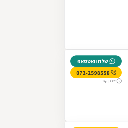
רך,
שלח וואטסאפ
072-2598558
יצירת קשר
–