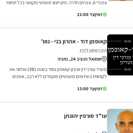
עין גדי 6, עין הים חדרה. מתן ייעוץ משפטי מקצועי בכל תחומי
המשפט האזרחי לרבות...
זמין
עד 21:00
קאופמן דוד - אהרון בני - נוט'
היה ראשון לדרג
שמואל הנציב 24, נתניה
משרד עורכי דין אהרון-קאופמן נוסד בשנת 1981 ומלווה את
לקוחותיו בשירותים משפטיים מוקפדים ללא רבב, אמינים
ודיסקרטיים. המשרד מונה שני עורכי דין...
זמין
עד 13:00
עו"ד סורפין יהונתן