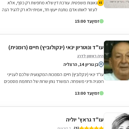
גאונות משפטית. עורכת דין שלא מחפשת רק כסף, אלא
לעזור לאותו אדם. נותנת ייעוץ חד, אמיתי ולא רק להגיד הנה
יש קייס. אלא טובת הלוקח והכי חשוב ריאליות !!! זאת צהלה
זמין
עד 15:00
הלוי ! ממליצה בחום ! אין כמוה :)
עו"ד ונוטריון ינאי (ינקולוביץ) חיים (רומנית)
היה ראשון לדרג
בן גוריון 14, הרצליה
עו"ד ינאי (ינקלוביץ) חיים: הסמכות המקצועית שלכם לענייני
רומניה ודיני משפחה. המשרד נותן שרות של החתמת מסמכים
רישמיים בחותמת אפוסטיל של משרד...
זמין
עד 13:00
עו"ד גראץ' יוליה
(5)
2 דירוגים