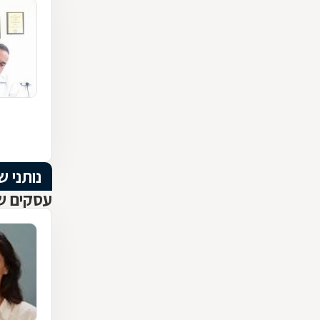
נותני ש
עסקים שנ