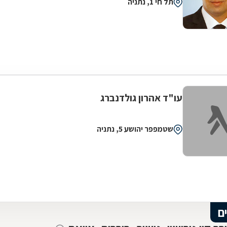
תל חי 1, נתניה
עו"ד אהרון גולדנברג
שטמפפר יהושע 5, נתניה
ם