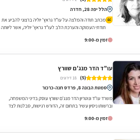
הלל יפה 28, חדרה
מכתב תודה והמלצה על עו”ד גראץ’ יוליה ברצוני להביע את
תודתי העמוקה והערכת הלב לעו”ד גראץ’ יוליה, אשר ליוותה
אותי בתהליך הגירושין והסייעה לי בהרכבת הסכם חלוקת
זמין מ-9:00
ממון באופן המקצועי, הרגיש והאחראי ביותר. לאורך כל הד
יוליה הפגינה מקצועיות יוצאת דופן, הבנה עמוקה של הצרכים
האישיים שלי ורגישות למורכבות הרגשית הכרוכה בתהליך זה.
יוליה הייתה עבורי אוזן קשבת, הפגינה אמפתיה אין-סופית,
עו"ד הדר מנג'ם שוורץ
סבלנות ואנושיות מרגשת. היא ניהלה את התהליך ביד מכוונת
(5)
18 דירוגים
ובתחושת אחריות, תוך שמירה על ענייניות מחד, ועל תמיכה
אישית וחום אנושי מאידך. המקצועיות של יוליה, היכולת שלה
סמטת הבונה 8, פרדס חנה-כרכור
להכיל, להרגיע ולתת מענה לכל שאלה או דאגה, הפכו את
משרד עו"ד ונוטריון הדר מנג'ם שוורץ עוסק בדיני המשפחה,
התהליך המורכב הזה לחוויה הרבה יותר בטוחה ומובנת עבורי.
וברשותו ניסיון עשיר בתחום זה, הדורש רגישות, סבלנות לצד
הרגשתי לכל אורך הדרך שיש לי על מי לסמוך, מישהי
נחישות ואסרטיביות. המשרד מלווה...
שנלחמת עבור האינטרסים שלי אך גם שומרת על גישה
זמין מ-9:00
שקולה ומכבדת. לכל מי שנמצא בעיצומו של תהליך גירושין 
אני ממליצה בחום לפנות לעו”ד גראץ’ יוליה. מעבר להיותה
עורכת דין מקצועית מהשורה הראשונה, היא אדם נדיר