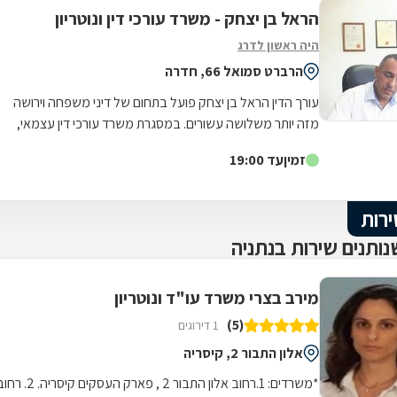
הראל בן יצחק - משרד עורכי דין ונוטריון
באיכויותיו – אמפתית, רגישה ומסורה באמת ללקוחותיה.
בהערכה רבה, נטלי
היה ראשון לדרג
הרברט סמואל 66, חדרה
עורך הדין הראל בן יצחק פועל בתחום של דיני משפחה וירושה
מזה יותר משלושה עשורים. במסגרת משרד עורכי דין עצמאי,
הממוקם בחדרה, מציעה הוא את כל...
זמין
עד 19:00
ירות
ותנים שירות בנתניה
מירב בצרי משרד עו"ד ונוטריון
(5)
1 דירוגים
אלון התבור 2, קיסריה
*משרדים: 1.רחוב אלון התבור 2 , פארק העסקים קיסריה. 2