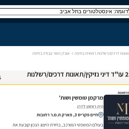
/תאונות דרכים/רשלנות רפואית בחיפה
אובדן כושר עבודה בחיפה
נמצאו 29 עו"ד דיני נזיקין/תאונות דרכים/רשלנות
רסומת
מרקמן טומשין ושות'
היה ראשון לדרג
חיים פקריס 3, פארק ת.מ.ר רחובות
בעולם המשפטי המורכב, בחירת הייצוג הנכון קובעת את