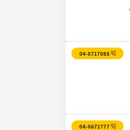
04-8717088
04-8671777