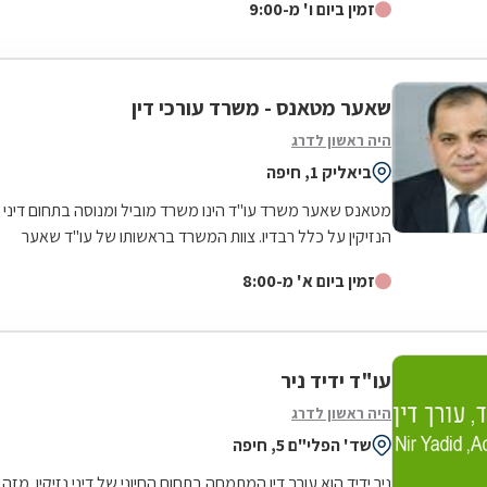
זמין ביום ו' מ-9:00
שאער מטאנס - משרד עורכי דין
היה ראשון לדרג
ביאליק 1, חיפה
מטאנס שאער משרד עו"ד הינו משרד מוביל ומנוסה בתחום דיני
הנזיקין על כלל רבדיו. צוות המשרד בראשותו של עו"ד שאער
בעל ניסיון ומוניטין של 40 שנים...
זמין ביום א' מ-8:00
עו"ד ידיד ניר
היה ראשון לדרג
שד' הפלי"ם 5, חיפה
ניר ידיד הוא עורך דין המתמחה בתחום החיוני של דיני נזיקין. מזה