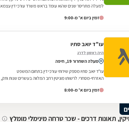
למעלה מתריסר שנים שהוא עומד בראש משרד עורכי דין עצמאי
בחיפה, המעניק סיוע נרחב...
זמין ביום א' מ-9:00
עו"ד יואב סתיו
היה ראשון לדרג
מעלה השחרור 19, חיפה
עו"ד יואב סתיו מספק שירותי עורכי דין בתחום המשפט
האזרחי-מסחרי. לרשותו מוניטין רחב המלווה בעשרים שנות ותק,
ידע ומקצועיות, המאפשרים מענה מדויק...
זמין ביום א' מ-8:00
ם
זיקין, תאונות דרכים - שכר טרחה מינימלי מומלץ