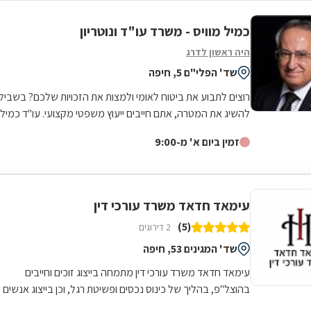
כמיל מוויס - משרד עו"ד ונוטריון
היה ראשון לדרג
שד' הפלי"ם 5, חיפה
רוצים לתבוע את ביטוח לאומי ולמצות את הזכויות שלכם? בשביל
להשיג את המטרה, אתם חייבים ייעוץ משפטי מקצועי. עו"ד כמיל
מוויס מביא איתו ניסיון של...
זמין ביום א' מ-9:00
עימאד חדאד משרד עורכי דין
(5)
2 דירוגים
שד' המגינים 53, חיפה
עימאד חדאד משרד עורכי דין מתמחה בייצוג זוכים וחייבים
בהוצל"פ, בהליך של כינוס נכסים ופשיטת רגל, וכן בייצוג אנשים
פרטיים ובעלי עסקים ותאגידים...