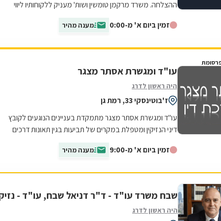
ההצלחה. משרד מרקמן טומשין ושות' מעניק ללקוחותיו ליווי
משפטי מקצועי, אישי ואדיב, תוך התאמה...
זמין ביום א' מ-0:00
מענה מהיר
רסומת
עו"ד ומגשרת אסתר מצגר
היה ראשון לדרג
ז'בוטינסקי 33, רמת גן
עו"ד ומגשרת אסתר מצגר מתמקדת בעניינים הנוגעים לקובץ
דיני הנזיקין ומטפלת במקרים של תביעות בגין תאונות דרכים
ורשלנות רפואית. בין היתר, מגישה...
זמין ביום א' מ-9:00
מענה מהיר
שבח משרד עו"ד - ד"ר דניאל שבח, עו"ד - נזיקי
היה ראשון לדרג