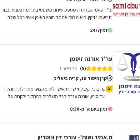
עו"ד סאמי אבו ורדה מספק שירות משפטי בתחומי תאונות עבודה
ותביעות נזיקין. הוא מלווה את לקוחותיו באופן אישי בכל שלבי
התביעה, החל משיחת ייעוץ...
זמין
24/7
עו"ד אורנה זיסמן
(5)
20 דירוגים
קרן היסוד 18, קרית ביאליק
קודם כל קיבלתי שירות אישי וליווי מקצועי מתחילת התהליך
ועד סופו, אורנה עזרה בכל השלבים בתהליך ולקחה על
עצמה הכל ולא הייתי צריך לעשות שום דבר. העבודה הייתה
זמין ביום א' מ-8:30
מהירה ויסודית.! ממליץ מאוד!
מ.אמיר ושות'- עורכי דין ונוטריון