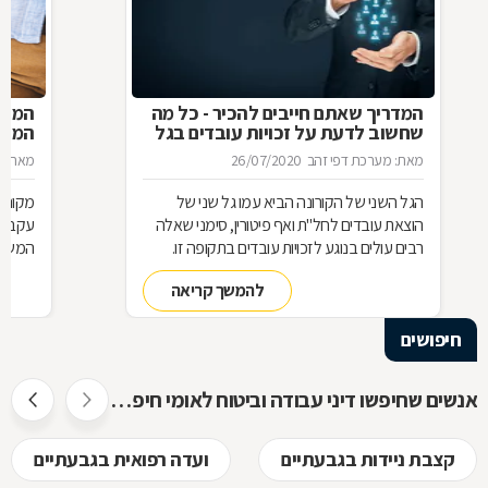
המדריך שאתם חייבים להכיר - כל מה
המעס
שחשוב לדעת על זכויות עובדים בגל
המדר
הקורונה השני
מאת: מערכת דפי זהב
26/07/2020
מאת: מ
הגל השני של הקורונה הביא עמו גל שני של
מקום 
הוצאת עובדים לחל"ת ואף פיטורין, סימני שאלה
עקב הת
רבים עולים בנוגע לזכויות עובדים בתקופה זו.
המשכו
ריכזנו עבורכם מספר שאלות ותשובות חשובות
מהביט
להמשך קריאה
בנושא חם זה:
חיפושים
אנשים שחיפשו דיני עבודה וביטוח לאומי חיפשו גם
קצבת ניידות בגבעתיים
ועדה רפואית בגבעתיים