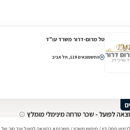
טל מרום-דרור משרד עו"ד
החשמונאים 119, תל אביב
ם
וצאה לפועל - שכר טרחה מינימלי מומלץ
יצוע פסק דין / מימוש משכון / משכנתא בהוצאה לפועל ועד חוב של 268,010 ש"ח