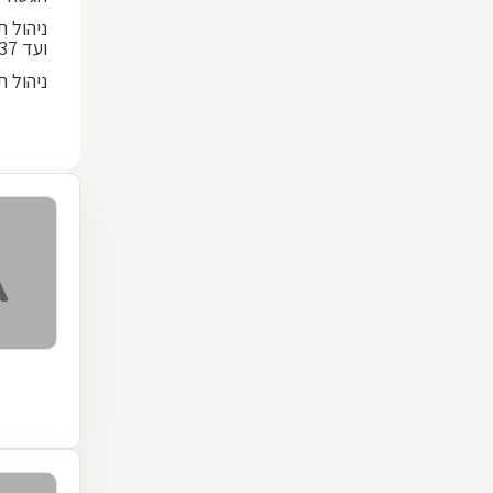
ועד 536,137 ש"ח
ניהול תיק ת