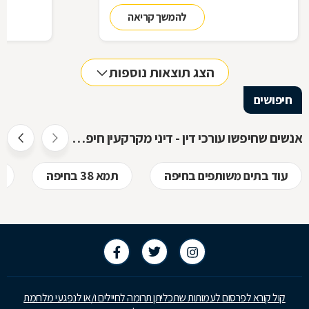
זכויותינו ביחס לשכנינו? מה אומר החוק בקשר
הנדרשות לב
להמשך קריאה
לחריגות בנייה? האם בניית ממ"ד מחייבת את כל
החוק, ואשר 
הדיירים וכו'. כדי לקבל מושג בנוגע למעמדנו
הקבלן, או ל
החוקי, מתוך דוגמאות אישיות של סוגיות בתחום
כתוצאה מעב
המקרקעין, ריכזנו שאלות שנשאלו בפורום
הצג תוצאות נוספות
מקרקעין, ואשר נענו ע"י עו"ד אילן קרייטר
חיפושים
אנשים שחיפשו עורכי דין - דיני מקרקעין חיפשו גם
עוד בתים משותפים בחיפה
תמא 38 בחיפה
קול קורא לפרסום לעמותות שתכליתן תרומה לחיילים ו/או לנפגעי מלחמת