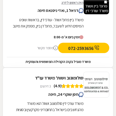
היה ראשון לדרג
דניאל 1, ואדי ניסנאס חיפה
משרד ביין פרופ' ושות' - עורכי דין, בראשות שופט
המיסים הידוע לשעבר, פרופ' דן ביין, מספק את מיטב
השירותים המשפטיים בתחום דיני התכנון והבנייה...
זמין ביום א' מ-8:00
072-2593656
מספר מקשר
משרד מוביל בקרב הקהילה המשפטית והעסקית
סולומונוב ושות' משרד עו"ד
(4.9)
3 דירוגים
חסן שוקרי 24, חיפה
משרד עורכי דין סולומונוב ושות' הוא משרד
מהנחשבים בישראל בתחום דיני מקרקעין ובסוגיות
תכנון ובניה. המשרד מעניק שירותים סביב מתן