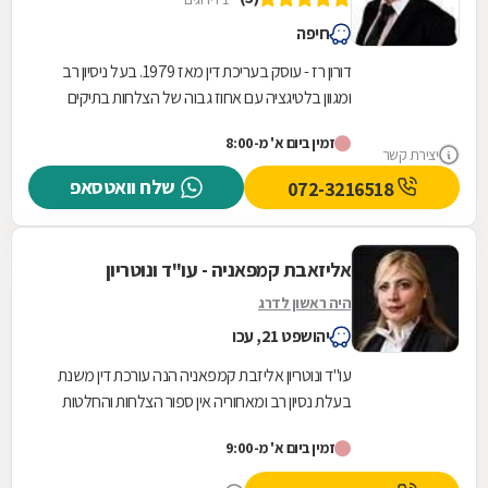
חיפה
דורון רז - עוסק בעריכת דין מאז 1979. בעל ניסיון רב
ומגוון בלטיגציה עם אחוז גבוה של הצלחות בתיקים
שהיו חסרי סיכוי ובכלל בפתרון בעיות לא...
זמין ביום א' מ-8:00
יצירת קשר
שלח וואטסאפ
072-3216518
אליזאבת קמפאניה - עו"ד ונוטריון
היה ראשון לדרג
יהושפט 21, עכו
עו"ד ונוטריון אליזבת קמפאניה הנה עורכת דין משנת
בעלת נסיון רב ומאחוריה אין ספור הצלחות והחלטות
בכל הערכאות המשפטיות . משרדנו מעניק יעוץ...
זמין ביום א' מ-9:00