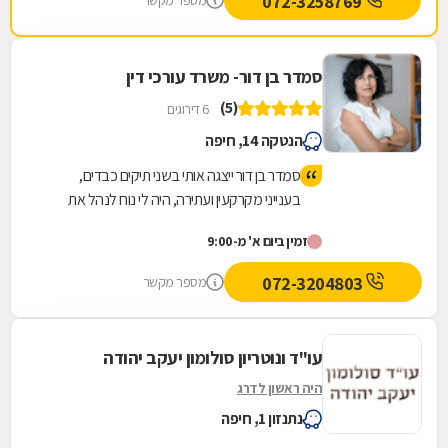
072-3258769
מספר מקשר
סמדר בן דור- משרד עורכי דין
(5)
6 דירוגים
הנטקה 14, חיפה
סמדר בן דור ייצגה אותי בשני תיקים כבדים,
בענייני מקרקעין ועתירה, היה לי נוח לנהל את
התיק מולה, אוזן קשבת, מודעת לצרכי הלקוח,
זמין ביום א' מ-9:00
זמינה , ומגלה בקיאות גבוהה בתחום שלה. היא
יודעת להגן על זכויות הלקוח, ואיתה מרגישים
072-3204803
מספר מקשר
בבטחון, יודעת להעלות את הנקודות החשובות
והרגישות ואפילו הפרטים הקטנים והחשובים
שלפעמים אף אחד לא חושב עליהם, לכן איתה
עו"ד ונוטריון סולומון יעקב יהודה
אפשר להרגיש בטוח שהנצחון לא יאחר מלבוא-
היה ראשון לדרג
אניי ממליץ עליה בחום.
נתנזון 1, חיפה