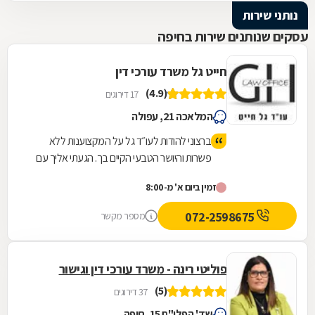
נותני שירות
עסקים שנותנים שירות בחיפה
חייט גל משרד עורכי דין
(4.9)
17 דירוגים
המלאכה 21, עפולה
ברצוני להודות לעו״ד גל על המקצוענות ללא
פשרות והיושר הטבעי הקיים בך. הגעתי אליך עם
חששות ושאלות רבות והיית תמיד קשוב וסבלן כדי
זמין ביום א' מ-8:00
להסביר וללוות אותי יד ביד לאורך הדרך. הרגשת
הביטחון הזאת שווה הכל ואני כל כך שמחה
072-2598675
מספר מקשר
שבחרתי נכון. תודה רבה!!
פוליטי רינה - משרד עורכי דין וגישור
(5)
37 דירוגים
שד' הפלי"ם 15, חיפה