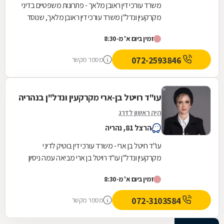
משרד עורכי דין ראובן מלאך - פתרונות משפטיים בדיני
מקרקעין ונדל"ן משרד עורכי דין ראובן מלאך, שנוסד
בשנות התשעים, מציע ליווי משפטי מקיף בתחום...
זמין ביום א' מ-8:30
072-2593846
מספר מקשר
עו"ד רויטל בן-ארי מקרקעין ונדל"ן בנהריה
היה ראשון לדרג
הרצל 81, נהריה
עו"ד רויטל בן ארי - משרד עורכי דין בוטיק לדיני
מקרקעין ונדל"ן עו"ד רויטל בן ארי מביאה עמה ניסיון
של עשרים שנה במערכת המשפט הישראלית, תוך...
זמין ביום א' מ-8:30
072-3103584
מספר מקשר