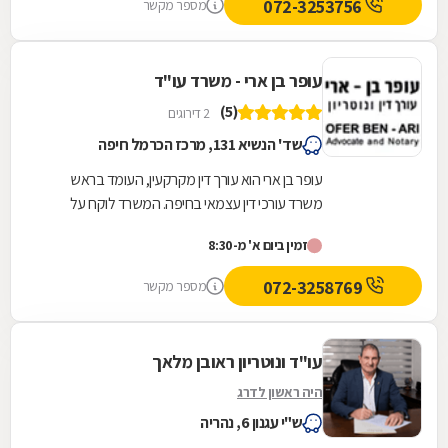
072-3253756
מספר מקשר
עופר בן ארי - משרד עו"ד
(5)
2 דירוגים
שד' הנשיא 131, מרכז הכרמל חיפה
עופר בן ארי הוא עורך דין מקרקעין, העומד בראש
משרד עורכי דין עצמאי בחיפה. המשרד לוקח על
עצמו סיוע בשלל נושאים המרכיבים את התחום,
זמין ביום א' מ-8:30
ובכלל זה...
072-3258769
מספר מקשר
עו"ד ונוטריון ראובן מלאך
היה ראשון לדרג
ש"י עגנון 6, נהריה