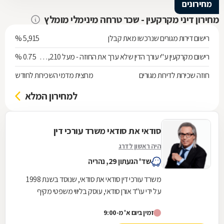
מחירונים
מחירון דיני מקרקעין - שכר טרחה מינימלי מומלץ
רישום דירות מגורים שנרכשו מאת קבלן
5,915 %
רישום מקרקעין ע"י עורך הדין שלא ערך את החוזה - מעל 538,210 ש"ח
0.75 %
חוזה שכירות לדירות מגורים
מחצית מדמי השכירות לחודש
למחירון המלא
סודאי את סודאי משרד עורכי דין
היה ראשון לדרג
שד' הגעתון 29, נהריה
משרד עורכי דין סודאי את סודאי, שנוסד בשנת 1998
על ידי עו"ד אורן סודאי, עוסק בליווי משפטי מקיף
בתחום דיני המקרקעין והנדל"ן. בהובלת עו"ד אורן...
זמין ביום א' מ-9:00