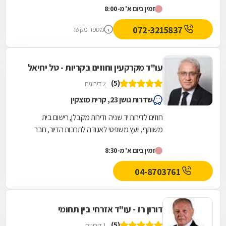
זמין ביום א' מ-8:00
אישורים והיתרי...
072-3215837
מספר מקשר
עו"ד מקרקעין וחוזים בקריות - טל יחיאל
(5)
2 דירוגים
שדרות גושן 23, קרית מוצקין
חוזים לדירות יד שניה ודירות מקבלן, רישום בית
משותף, יועץ משפטי לאגודה לתרבות הדיור, חבר
ועדה לתכנון ובניית ערים, תמ"א 38, חריגות...
זמין ביום א' מ-8:30
04-8703761
דורון רז - עו"ד אזרחי בין תחומי
(5)
1 דירוגים