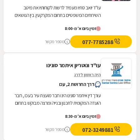
עו"ד יואב סתיו מעמיד לרשות לקוחותיו את מיטב
השירותים המשפטיים בתחום המקרקעין. בין הנושאים
המטופלים במשרד: עסקאות מכר, חוזי שכירות,
זמין ביום א' מ-8:00
מיזמי...
077-7785288
מספר מקשר
עו"ד ונוטריון איתמר סונינו
היה ראשון לדרג
דרך החרושת 2, עכו
עורך דין איתמר סונינו הינו חבר מועצת עיר בעכו , חבר
הועדה המקומית לתכנון ובנייה ומרצה מבוקש בתחום
דיני עבודה , ביטוח לאומי ומשפט...
זמין ביום א' מ-8:30
072-3249881
מספר מקשר