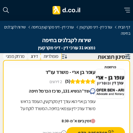
דף הבית
עורכי דין - דיני מקרקעין
עורכי דין - דיני מקרקעין בחיפה
שירות לקבלנים
בחיפה
שירות לקבלנים בחיפה
נמצאו 31 עורכי דין - דיני מקרקעין
סינון תוצאות
פופולריות
דירוג
מרחק ממני
פרסומת
עופר בן ארי - משרד עו"ד
(5)
2 דירוגים
שד' הנשיא 131, מרכז הכרמל חיפה
עופר בן ארי הוא עורך דין מקרקעין, העומד בראש
משרד עורכי דין עצמאי בחיפה. המשרד לוקח על
עצמו סיוע בשלל נושאים המרכיבים את התחום,
זמין ביום א' מ-8:30
ובכלל זה...