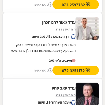
072-2597782
מספר מקשר
עו"ד מאור לחם הכהן
היה ראשון לדרג
דרך העצמאות 43, נמל חיפה
משרד עורך דין מאור לחם הכהן הינו משרד בוטיק
המעניק יעוץ וייצוג משפטי בתחום הנדל"ן לרבות מיסוי
מקרקעין, לצד תחומי משפט אזרחיים ותחומים כגון:...
זמין ביום א' מ-0:00
072-3251172
מספר מקשר
עו"ד יואב סתיו
היה ראשון לדרג
מעלה השחרור 19, חיפה