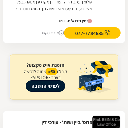
סולומון יעקב יהודה - עורך דין מקרקעין מנוסה, בעל
משרד עורכי דין עצמאי בחיפה. תוך התמקדות בדיני
מקרקעין, הוא מעניק סיוע משפטי מקיף במגוון...
זמין ביום א' מ-8:00
077-7784635
מספר מקשר
הזמנת איש מקצוע?
קיבלת
מתנה לרכישה
50
₪
באתר ZAPSTORE
לפרטי ההטבה
פרופ' ביין ושות' - עורכי דין