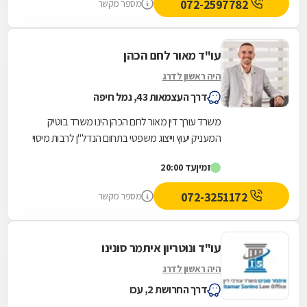
072-2597782
מספר מקשר
עו"ד מאור לחם הכהן
היה ראשון לדרג
דרך העצמאות 43, נמל חיפה
משרד עורך דין מאור לחם הכהן הינו משרד בוטיק
המעניק יעוץ וייצוג משפטי בתחום הנדל"ן לרבות מיסוי
מקרקעין, לצד תחומי משפט אזרחיים ותחומים כגון:...
זמין
עד 20:00
072-3251172
מספר מקשר
עו"ד ונוטריון איתמר סונינו
היה ראשון לדרג
דרך החרושת 2, עכו