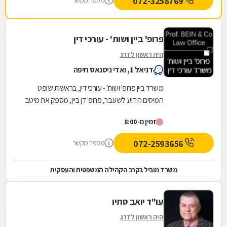
072-3258769
מספר מקשר
פרופ' ביין ושות' - עורכי דין
היה ראשון לדרג
דניאל 1, ואדי ניסנאס חיפה
משרד ביין פרופ' ושות' - עורכי דין, בראשות שופט
המיסים הידוע לשעבר, פרופ' דן ביין, מספק את מיטב
השירותים המשפטיים בתחום דיני התכנון והבנייה...
זמין מ-8:00
072-2593656
מספר מקשר
משרד מוביל בקרב הקהילה המשפטית והעסקית
עו"ד יואב סתיו
היה ראשון לדרג