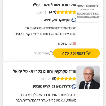
סולומונוב ושות' משרד עו"ד
(4.9)
3 דירוגים
חסן שוקרי 24, חיפה
משרד עורכי דין סולומונוב ושות' הוא משרד
מהנחשבים בישראל בתחום דיני מקרקעין ובסוגיות
תכנון ובניה. המשרד מעניק שירותים סביב מתן
זמין מ-8:00
אישורים והיתרי...
072-3215837
מספר מקשר
עו"ד מקרקעין וחוזים בקריות - טל יחיאל
(5)
2 דירוגים
שדרות גושן 23, קרית מוצקין
חוזים לדירות יד שניה ודירות מקבלן, רישום בית
משותף, יועץ משפטי לאגודה לתרבות הדיור, חבר
ועדה לתכנון ובניית ערים, תמ"א 38, חריגות...