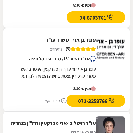
זמין מ-8:30
04-8703761
עופר בן ארי - משרד עו"ד
(5)
2 דירוגים
שד' הנשיא 131, מרכז הכרמל חיפה
עופר בן ארי הוא עורך דין מקרקעין, העומד בראש
משרד עורכי דין עצמאי בחיפה. המשרד לוקח על
עצמו סיוע בשלל נושאים המרכיבים את התחום,
זמין מ-8:30
ובכלל זה...
072-3258769
מספר מקשר
עו"ד רויטל בן-ארי מקרקעין ונדל"ן בנהריה
היה ראשון לדרג