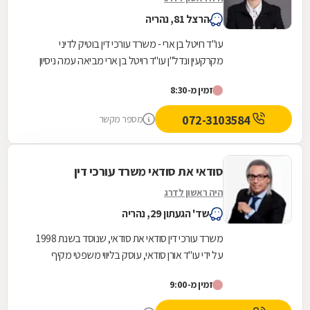
הרצל 81, נהריה
עו"ד רויטל בן ארי - משרד עורכי דין בוטיק לדיני
מקרקעין ונדל"ן עו"ד רויטל בן ארי מביאה עמה ניסיון
של עשרים שנה במערכת המשפט הישראלית, תוך...
זמין מ-8:30
072-3103584
מספר מקשר
סודאי את סודאי משרד עורכי דין
היה ראשון לדרג
שד' הגעתון 29, נהריה
משרד עורכי דין סודאי את סודאי, שנוסד בשנת 1998
על ידי עו"ד אורן סודאי, עוסק בליווי משפטי מקיף
בתחום דיני המקרקעין והנדל"ן. בהובלת עו"ד אורן...
זמין מ-9:00