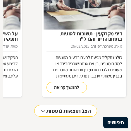
דיני מקרקעין - תשובות לסוגיות
בתחום הדיור והנדל"ן
ותפקידו ש
מאת: מערכת דפי זהב
26/02/2015
מאת: עו"ד א
כולנו נתקלים מפעם לפעם בבעיות הנוגעות
תפקידו של 
למקום מגורינו, בין אם אנחנו שוכרים דירה או
מעוניינים לקנות אחת; בין אם אנחנו מתגוררים
ההסכם הוא ה
בבניין משותף או בבית פרטי. היכן מסתיימות
עליכם ואשר 
זכויותינו ביחס לשכנינו? מה אומר החוק בקשר
הנדרשות לב
להמשך קריאה
לחריגות בנייה? האם בניית ממ"ד מחייבת את כל
החוק, ואשר 
הדיירים וכו'. כדי לקבל מושג בנוגע למעמדנו
הקבלן, או ל
החוקי, מתוך דוגמאות אישיות של סוגיות בתחום
כתוצאה מעב
המקרקעין, ריכזנו שאלות שנשאלו בפורום
הצג תוצאות נוספות
מקרקעין, ואשר נענו ע"י עו"ד אילן קרייטר
חיפושים