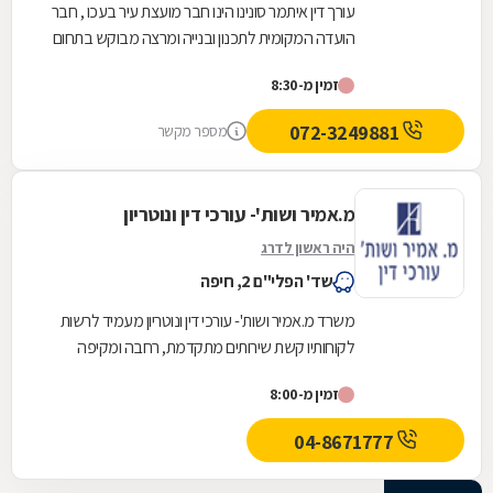
עורך דין איתמר סונינו הינו חבר מועצת עיר בעכו , חבר
הועדה המקומית לתכנון ובנייה ומרצה מבוקש בתחום
דיני עבודה , ביטוח לאומי ומשפט...
זמין מ-8:30
072-3249881
מספר מקשר
מ.אמיר ושות'- עורכי דין ונוטריון
היה ראשון לדרג
שד' הפלי"ם 2, חיפה
משרד מ.אמיר ושות'- עורכי דין ונוטריון מעמיד לרשות
לקוחותיו קשת שירותים מתקדמת, רחבה ומקיפה
בתחום המשפט האזרחי - מסחרי לרבדיו המגוונים.
זמין מ-8:00
בין...
04-8671777