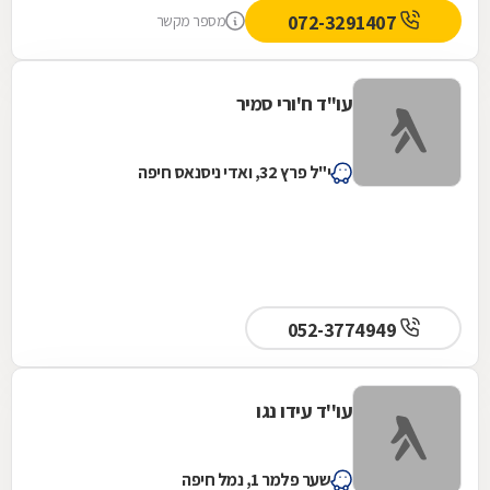
בכל רגע של ספק, בכל רגע שבו לא ידעתי אם
072-3291407
מספר מקשר
אצליח לעבור את שעומד בפניי. כשפגשתי אותך
בפעם הראשונה, לא ידעתי שאני פוגש מישהי
שתהיה הרבה יותר מעורכת דין. היית שם לא רק
עו"ד ח'ורי סמיר
עם ידע משפטי וחדות מקצועית, היית שם עם לב,
עם קשב אמיתי, עם יכולת פנומנלית לזכור את כל
הפרטים הקטנים והחשוב- לראות אדם בתוך
י"ל פרץ 32, ואדי ניסנאס חיפה
התיק. היו רגעים שבהם כל העולם נדמה היה עוין
לי ולא מובן, וכל רגע של שיחה איתך החזיר לי את
הנשימה, לא לקחת את הקשיים בקלות ראש ולא
נתת לי לאבד תקווה, ידעת מתי לדבר לעודד ומתי
פשוט להקשיב, תיק עב כרס, אין ספור בקשות,
דיונים, ערעורים, החלטות בכל ערכאה אפשרית ...
052-3774949
הליווי שנתת לי לא נגמר בדלת בית המשפט, הוא
חדר לחיי ונתן לי תחושה שאת עומדת לצידי לא רק
כמי שמייצגת אותי, אלא כמי שבאמת אכפת לה
עו''ד עידו נגו
מה עובר עלי... היית לי עוגן ותמיד יכולתי לסמוך
עליך! תודה לך מכל הלב, על כל פגישה ושיחת
שער פלמר 1, נמל חיפה
טלפון, על כל מסמך שנכתב אף בלילה, על כל