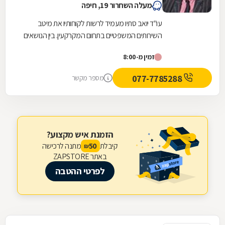
מעלה השחרור 19, חיפה
עו"ד יואב סתיו מעמיד לרשות לקוחותיו את מיטב
השירותים המשפטיים בתחום המקרקעין. בין הנושאים
המטופלים במשרד: עסקאות מכר, חוזי שכירות,
זמין מ-8:00
מיזמי...
077-7785288
מספר מקשר
הזמנת איש מקצוע?
קיבלת
מתנה לרכישה
50
₪
באתר ZAPSTORE
לפרטי ההטבה