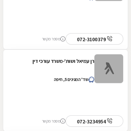
פעם שהגנת עליי כ- "לביאה", על האנושיות
שהבאת לתוך מה שיכול היה להיות עוד תהליך קר
ובירוקרטי. התוצאה שהשגת מדברת בעד עצמה
ואין לי ספק שהיא תולדה של היסודיות הנחישות
והמומחיות המקצועית הרבה שלך. אני יוצא
072-3100379
מספר מקשר
מהדרך הזו לדרך חדשה ולא רק בגלל הסיום
המשפטי, אני יוצא ממנה עם ידיעה שיש אנשים
שבאמת נמצאים לצידי ואת אחת מהם, עם לב
רן עמיאל ושות'-משרד עורכי דין
ענק, אכפתיות וכנות אמיתית כלפיי וזה בלתי
נשכח !!! ציפי זוגתי מצטרפת לתחושותיי ואנו
מאחלים לך המשך עשייה פורחת, הצלחות רבות
שד' המגינים 5, חיפה
ובעיקר בריאות.
072-3234954
מספר מקשר