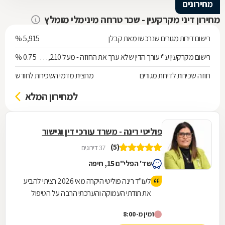
מחירונים
מחירון דיני מקרקעין - שכר טרחה מינימלי מומלץ
רישום דירות מגורים שנרכשו מאת קבלן
5,915 %
רישום מקרקעין ע"י עורך הדין שלא ערך את החוזה - מעל 538,210 ש"ח
0.75 %
חוזה שכירות לדירות מגורים
מחצית מדמי השכירות לחודש
למחירון המלא
פוליטי רינה - משרד עורכי דין וגישור
(5)
37 דירוגים
שד' הפלי"ם 15, חיפה
לעו"ד רינה פוליטי היקרה מאי 2026 רציתי להביע
את תודתי העמוקה והערכתי הרבה על הטיפול
המסור, חמש עשרה שנים, זה לא רק מספר, אלו
זמין מ-8:00
שנים שבהן היית נוכחת לצדי בכל פנייה ופנייה,