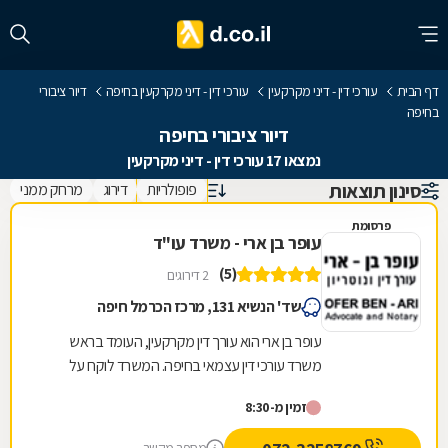
דף הבית
עורכי דין - דיני מקרקעין
עורכי דין - דיני מקרקעין בחיפה
דיור ציבורי
בחיפה
דיור ציבורי בחיפה
נמצאו 17 עורכי דין - דיני מקרקעין
סינון תוצאות
פופולריות
דירוג
מרחק ממני
פרסומת
עופר בן ארי - משרד עו"ד
(5)
2 דירוגים
שד' הנשיא 131, מרכז הכרמל חיפה
עופר בן ארי הוא עורך דין מקרקעין, העומד בראש
משרד עורכי דין עצמאי בחיפה. המשרד לוקח על
עצמו סיוע בשלל נושאים המרכיבים את התחום,
זמין מ-8:30
ובכלל זה...