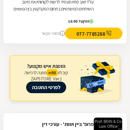
עו"ד יואב סתיו מעמיד לרשות לקוחותיו את מיטב
השירותים המשפטיים בתחום המקרקעין. בין הנושאים
המטופלים במשרד: עסקאות מכר, חוזי שכירות,
זמין
עד 16:00
מיזמי...
077-7785288
מספר מקשר
הזמנת איש מקצוע?
קיבלת
מתנה לרכישה
50
₪
באתר ZAPSTORE
לפרטי ההטבה
פרופ' ביין ושות' - עורכי דין