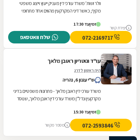
וולר ושות’ משרד עורכי דין מעניק ייעוץ וייצוג משפטי
מקיף, כאשר דיני המקרקעין מהווים אחד מתחומי
ההתמחות המרכזיים שלו. המשרד מלווה עסקאות...
זמין
עד 17:30
יצירת קשר
שלח וואטסאפ
072-2169717
עו"ד ונוטריון ראובן מלאך
היה ראשון לדרג
ש"י עגנון 6, נהריה
משרד עורכי דין ראובן מלאך - פתרונות משפטיים בדיני
מקרקעין ונדל"ן משרד עורכי דין ראובן מלאך, שנוסד
בשנות התשעים, מציע ליווי משפטי מקיף בתחום...
זמין
עד 15:30
072-2593846
מספר מקשר