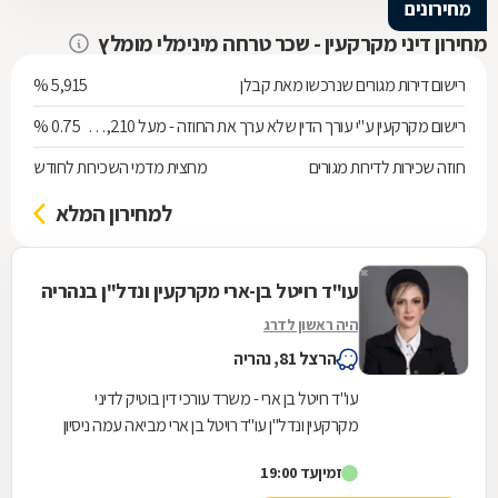
מחירונים
מחירון דיני מקרקעין - שכר טרחה מינימלי מומלץ
רישום דירות מגורים שנרכשו מאת קבלן
5,915 %
רישום מקרקעין ע"י עורך הדין שלא ערך את החוזה - מעל 538,210 ש"ח
0.75 %
חוזה שכירות לדירות מגורים
מחצית מדמי השכירות לחודש
למחירון המלא
עו"ד רויטל בן-ארי מקרקעין ונדל"ן בנהריה
היה ראשון לדרג
הרצל 81, נהריה
עו"ד רויטל בן ארי - משרד עורכי דין בוטיק לדיני
מקרקעין ונדל"ן עו"ד רויטל בן ארי מביאה עמה ניסיון
של עשרים שנה במערכת המשפט הישראלית, תוך...
זמין
עד 19:00