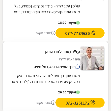
סולומון יעקב יהודה - עורך דין מקרקעין מנוסה, בעל
משרד עורכי דין עצמאי בחיפה. תוך התמקדות בדיני
מקרקעין, הוא מעניק סיוע משפטי מקיף במגוון...
זמין
עד 18:00
077-7784635
מספר מקשר
עו"ד מאור לחם הכהן
היה ראשון לדרג
דרך העצמאות 43, נמל חיפה
משרד עורך דין מאור לחם הכהן הינו משרד בוטיק
המעניק יעוץ וייצוג משפטי בתחום הנדל"ן לרבות מיסוי
מקרקעין, לצד תחומי משפט אזרחיים ותחומים כגון:...
זמין
עד 20:00
072-3251172
מספר מקשר