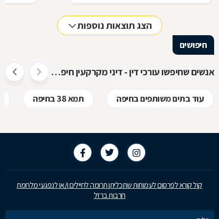
החוקי, מתוך דוגמאות אישיות של סוגיות בתחום
כתוצאה מעב
המקרקעין, ריכזנו שאלות שנשאלו בפורום
הצג תוצאות נוספות
מקרקעין, ואשר נענו ע"י עו"ד אילן קרייטר
חיפושים
אנשים שחיפשו עורכי דין - דיני מקרקעין חיפשו גם
עוד בתים משותפים בחיפה
תמא 38 בחיפה
קול קורא לפרסום לעמותות שתכליתן תרומה לחיילים ו/או לנפגעי מלחמת
חרבות ברזל