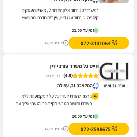
*משרדים: 1.רחוב אלון התבור 2 , פארק העסקים
קיסריה. 2. רחוב עין גדי 6, עין הים חדרה. מתן ייעוץ
משפטי מקצועי בכל תחומי המשפט האזרחי לרבות...
זמין
עד 21:00
072-3101064
מספר מקשר
חייט גל משרד עורכי דין
(4.9)
17 דירוגים
המלאכה 21, עפולה
ברצוני להודות לעו״ד גל על המקצוענות ללא
פשרות והיושר הטבעי הקיים בך. הגעתי אליך עם
חששות ושאלות רבות והיית תמיד קשוב וסבלן כדי
זמין
עד 20:00
להסביר וללוות אותי יד ביד לאורך הדרך. הרגשת
הביטחון הזאת שווה הכל ואני כל כך שמחה
072-2598675
מספר מקשר
שבחרתי נכון. תודה רבה!!