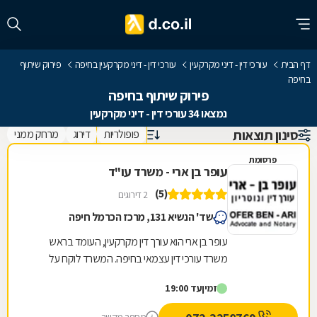
דף הבית
עורכי דין - דיני מקרקעין
עורכי דין - דיני מקרקעין בחיפה
פירוק שיתוף
בחיפה
פירוק שיתוף בחיפה
נמצאו 34 עורכי דין - דיני מקרקעין
סינון תוצאות
פופולריות
דירוג
מרחק ממני
פרסומת
עופר בן ארי - משרד עו"ד
(5)
2 דירוגים
שד' הנשיא 131, מרכז הכרמל חיפה
עופר בן ארי הוא עורך דין מקרקעין, העומד בראש
משרד עורכי דין עצמאי בחיפה. המשרד לוקח על
עצמו סיוע בשלל נושאים המרכיבים את התחום,
זמין
עד 19:00
ובכלל זה...