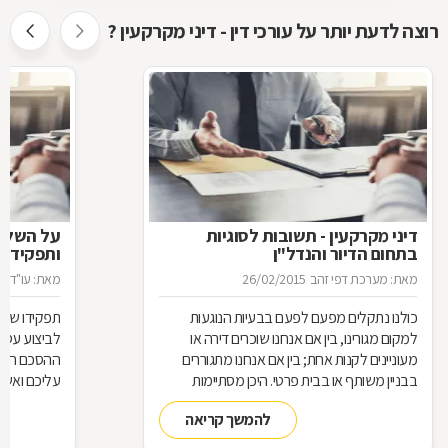
נשכח !!! ציפי זוגתי מצטרפת לתחושותיי ואנו
רוצה לדעת יותר על עורכי דין - דיני מקרקעין ?
מאחלים לך המשך עשייה פורחת, הצלחות רבות
ובעיקר בריאות.
דיני מקרקעין - תשובות לסוגיות
בתחום הדיור והנדל"ן
ותפקידו ש
מאת: מערכת דפי זהב
26/02/2015
מאת: עו"ד א
כולנו נתקלים מפעם לפעם בבעיות הנוגעות
תפקידו של 
למקום מגורינו, בין אם אנחנו שוכרים דירה או
מעוניינים לקנות אחת; בין אם אנחנו מתגוררים
ההסכם הוא ה
בבניין משותף או בבית פרטי. היכן מסתיימות
עליכם ואשר 
זכויותינו ביחס לשכנינו? מה אומר החוק בקשר
הנדרשות לב
להמשך קריאה
לחריגות בנייה? האם בניית ממ"ד מחייבת את כל
החוק, ואשר 
הדיירים וכו'. כדי לקבל מושג בנוגע למעמדנו
הקבלן, או ל