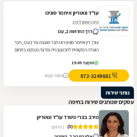
עו"ד ונוטריון איתמר סונינו
היה ראשון לדרג
דרך החרושת 2, עכו
עורך דין איתמר סונינו הינו חבר מועצת עיר בעכו , חבר
הועדה המקומית לתכנון ובנייה ומרצה מבוקש בתחום
דיני עבודה , ביטוח לאומי ומשפט...
זמין
עד 19:00
072-3249881
מספר מקשר
נותני שירות
עסקים שנותנים שירות בחיפה
מירב בצרי משרד עו"ד ונוטריון
(5)
1 דירוגים
אלון התבור 2, קיסריה