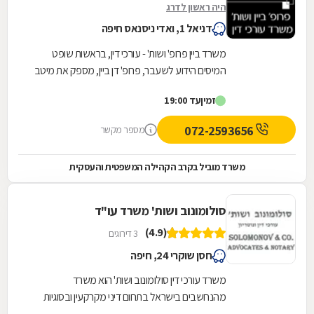
היה ראשון לדרג
דניאל 1, ואדי ניסנאס חיפה
משרד ביין פרופ' ושות' - עורכי דין, בראשות שופט
המיסים הידוע לשעבר, פרופ' דן ביין, מספק את מיטב
השירותים המשפטיים בתחום דיני התכנון והבנייה...
זמין
עד 19:00
072-2593656
מספר מקשר
משרד מוביל בקרב הקהילה המשפטית והעסקית
סולומונוב ושות' משרד עו"ד
(4.9)
3 דירוגים
חסן שוקרי 24, חיפה
משרד עורכי דין סולומונוב ושות' הוא משרד
מהנחשבים בישראל בתחום דיני מקרקעין ובסוגיות
תכנון ובניה. המשרד מעניק שירותים סביב מתן