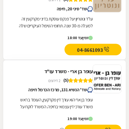
שד' סיני 20, חיפה
עו"ד ונוטריון יעל פנקס עוסקת בדיני מקרקעין זה
למעלה מ-30 שנה. תחומי הטיפול העיקריים שלה
כוללים: עסקאות מכר, חוזי שכירות, עסקאות
זמין
עד 18:00
קומבינציה,...
04-8661093
עופר בן ארי - משרד עו"ד
(5)
2 דירוגים
שד' הנשיא 131, מרכז הכרמל חיפה
עופר בן ארי הוא עורך דין מקרקעין, העומד בראש
משרד עורכי דין עצמאי בחיפה. המשרד לוקח על
עצמו סיוע בשלל נושאים המרכיבים את התחום,
זמין
עד 19:00
ובכלל זה...