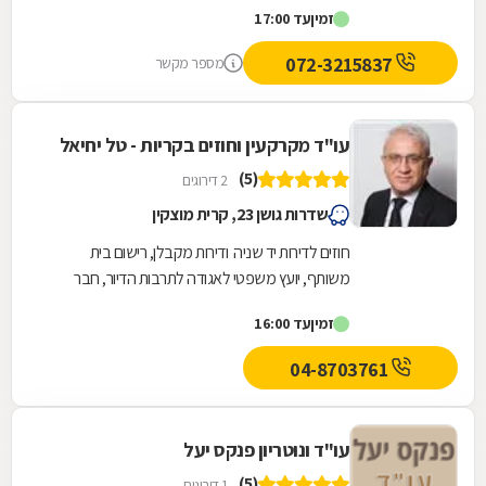
זמין
עד 17:00
אישורים והיתרי...
072-3215837
מספר מקשר
עו"ד מקרקעין וחוזים בקריות - טל יחיאל
(5)
2 דירוגים
שדרות גושן 23, קרית מוצקין
חוזים לדירות יד שניה ודירות מקבלן, רישום בית
משותף, יועץ משפטי לאגודה לתרבות הדיור, חבר
ועדה לתכנון ובניית ערים, תמ"א 38, חריגות...
זמין
עד 16:00
04-8703761
עו"ד ונוטריון פנקס יעל
(5)
1 דירוגים