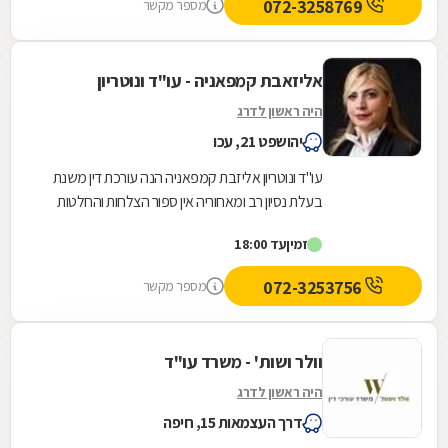
072-3258769
מספר מקשר
אליזאבת קמפאניה - עו"ד ונוטריון
היה ראשון לדרג
יהושפט 21, עכו
עו"ד ונוטריון אליזבת קמפאניה הנה עורכת דין משנת
בעלת נסיון רב ומאחוריה אין ספור הצלחות והחלטות
בכל הערכאות המשפטיות . משרדנו מעניק יעוץ...
זמין
עד 18:00
072-3253756
מספר מקשר
וולר ושות' - משרד עו"ד
היה ראשון לדרג
דרך העצמאות 15, חיפה