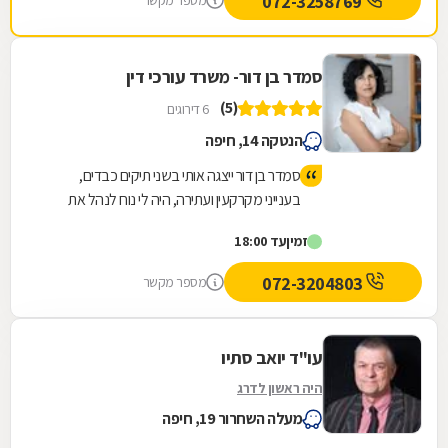
072-3258769
מספר מקשר
סמדר בן דור- משרד עורכי דין
(5)
6 דירוגים
הנטקה 14, חיפה
סמדר בן דור ייצגה אותי בשני תיקים כבדים,
בענייני מקרקעין ועתירה, היה לי נוח לנהל את
התיק מולה, אוזן קשבת, מודעת לצרכי הלקוח,
זמין
עד 18:00
זמינה , ומגלה בקיאות גבוהה בתחום שלה. היא
יודעת להגן על זכויות הלקוח, ואיתה מרגישים
072-3204803
מספר מקשר
בבטחון, יודעת להעלות את הנקודות החשובות
והרגישות ואפילו הפרטים הקטנים והחשובים
שלפעמים אף אחד לא חושב עליהם, לכן איתה
עו"ד יואב סתיו
אפשר להרגיש בטוח שהנצחון לא יאחר מלבוא-
היה ראשון לדרג
אניי ממליץ עליה בחום.
מעלה השחרור 19, חיפה