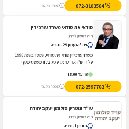
072-3103584
מספר מקשר
סודאי את סודאי משרד עורכי דין
היה ראשון לדרג
שד' הגעתון 29, נהריה
משרד עורכי דין סודאי את סודאי, שנוסד בשנת 1998
על ידי עו"ד אורן סודאי, עוסק בליווי משפטי מקיף
בתחום דיני המקרקעין והנדל"ן. בהובלת עו"ד אורן...
זמין
עד 18:00
072-2597782
מספר מקשר
עו"ד ונוטריון סולומון יעקב יהודה
היה ראשון לדרג
נתנזון 1, חיפה