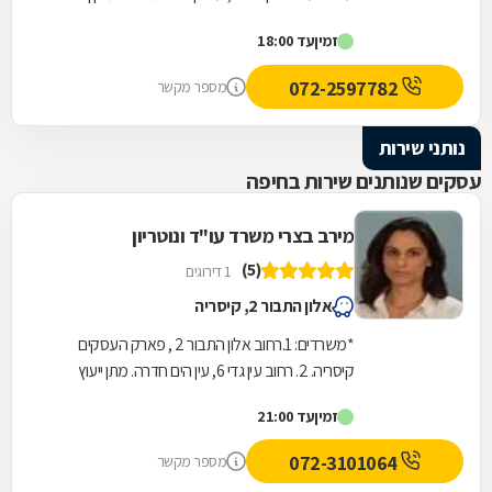
בתחום דיני המקרקעין והנדל"ן. בהובלת עו"ד אורן...
זמין
עד 18:00
072-2597782
מספר מקשר
נותני שירות
עסקים שנותנים שירות בחיפה
מירב בצרי משרד עו"ד ונוטריון
(5)
1 דירוגים
אלון התבור 2, קיסריה
*משרדים: 1.רחוב אלון התבור 2 , פארק העסקים
קיסריה. 2. רחוב עין גדי 6, עין הים חדרה. מתן ייעוץ
משפטי מקצועי בכל תחומי המשפט האזרחי לרבות...
זמין
עד 21:00
072-3101064
מספר מקשר