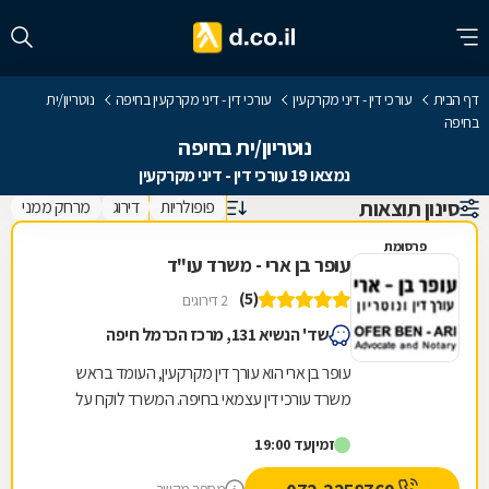
דף הבית
עורכי דין - דיני מקרקעין
עורכי דין - דיני מקרקעין בחיפה
נוטריון/ית
בחיפה
נוטריון/ית בחיפה
נמצאו 19 עורכי דין - דיני מקרקעין
סינון תוצאות
פופולריות
דירוג
מרחק ממני
פרסומת
עופר בן ארי - משרד עו"ד
(5)
2 דירוגים
שד' הנשיא 131, מרכז הכרמל חיפה
עופר בן ארי הוא עורך דין מקרקעין, העומד בראש
משרד עורכי דין עצמאי בחיפה. המשרד לוקח על
עצמו סיוע בשלל נושאים המרכיבים את התחום,
זמין
עד 19:00
ובכלל זה...