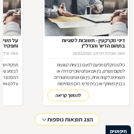
דיני מקרקעין - תשובות לסוגיות
בתחום הדיור והנדל"ן
ותפקידו ש
מאת: מערכת דפי זהב
26/02/2015
מאת: עו"ד א
כולנו נתקלים מפעם לפעם בבעיות הנוגעות
תפקידו של 
למקום מגורינו, בין אם אנחנו שוכרים דירה או
מעוניינים לקנות אחת; בין אם אנחנו מתגוררים
ההסכם הוא ה
בבניין משותף או בבית פרטי. היכן מסתיימות
עליכם ואשר 
זכויותינו ביחס לשכנינו? מה אומר החוק בקשר
הנדרשות לב
להמשך קריאה
לחריגות בנייה? האם בניית ממ"ד מחייבת את כל
החוק, ואשר 
הדיירים וכו'. כדי לקבל מושג בנוגע למעמדנו
הקבלן, או ל
החוקי, מתוך דוגמאות אישיות של סוגיות בתחום
כתוצאה מעב
המקרקעין, ריכזנו שאלות שנשאלו בפורום
הצג תוצאות נוספות
מקרקעין, ואשר נענו ע"י עו"ד אילן קרייטר
חיפושים