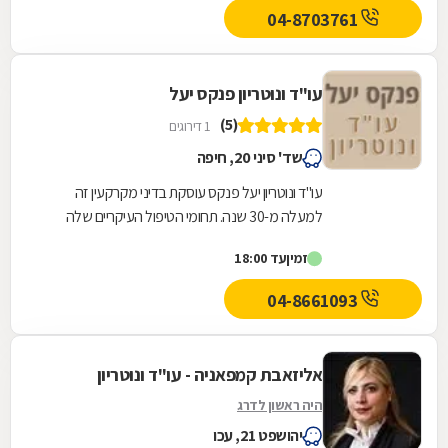
04-8703761
עו"ד ונוטריון פנקס יעל
(5)
1 דירוגים
שד' סיני 20, חיפה
עו"ד ונוטריון יעל פנקס עוסקת בדיני מקרקעין זה
למעלה מ-30 שנה. תחומי הטיפול העיקריים שלה
כוללים: עסקאות מכר, חוזי שכירות, עסקאות
זמין
עד 18:00
קומבינציה,...
04-8661093
אליזאבת קמפאניה - עו"ד ונוטריון
היה ראשון לדרג
יהושפט 21, עכו