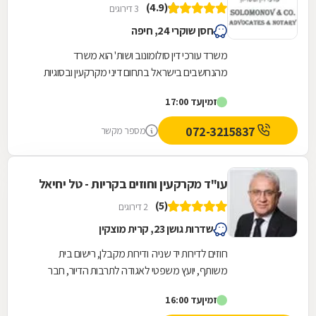
(4.9)
3 דירוגים
חסן שוקרי 24, חיפה
משרד עורכי דין סולומונוב ושות' הוא משרד
מהנחשבים בישראל בתחום דיני מקרקעין ובסוגיות
תכנון ובניה. המשרד מעניק שירותים סביב מתן
זמין
עד 17:00
אישורים והיתרי...
072-3215837
מספר מקשר
עו"ד מקרקעין וחוזים בקריות - טל יחיאל
(5)
2 דירוגים
שדרות גושן 23, קרית מוצקין
חוזים לדירות יד שניה ודירות מקבלן, רישום בית
משותף, יועץ משפטי לאגודה לתרבות הדיור, חבר
ועדה לתכנון ובניית ערים, תמ"א 38, חריגות...
זמין
עד 16:00