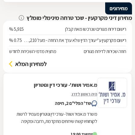
מחירונים
מחירון דיני מקרקעין - שכר טרחה מינימלי מומלץ
רישום דירות מגורים שנרכשו מאת קבלן
5,915 %
רישום מקרקעין ע"י עורך הדין שלא ערך את החוזה - מעל 538,210 ש"ח
0.75 %
חוזה שכירות לדירות מגורים
מחצית מדמי השכירות לחודש
למחירון המלא
מ.אמיר ושות'- עורכי דין ונוטריון
היה ראשון לדרג
שד' הפלי"ם 2, חיפה
משרד מ.אמיר ושות'- עורכי דין ונוטריון מעמיד לרשות
לקוחותיו קשת שירותים מתקדמת, רחבה ומקיפה
בתחום המשפט האזרחי - מסחרי לרבדיו המגוונים.
זמין
עד 19:00