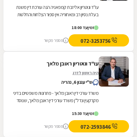
עו"ד ונוטריון אליזבת קמפאניה הנה עורכת דין משנת
בעלת נסיון רב ומאחוריה אין ספור הצלחות והחלטות
בכל הערכאות המשפטיות . משרדנו מעניק יעוץ...
זמין
עד 18:00
072-3253756
מספר מקשר
עו"ד ונוטריון ראובן מלאך
היה ראשון לדרג
ש"י עגנון 6, נהריה
משרד עורכי דין ראובן מלאך - פתרונות משפטיים בדיני
מקרקעין ונדל"ן משרד עורכי דין ראובן מלאך, שנוסד
בשנות התשעים, מציע ליווי משפטי מקיף בתחום...
זמין
עד 15:30
072-2593846
מספר מקשר