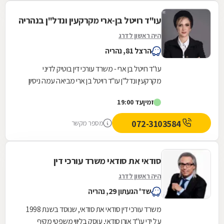
עו"ד רויטל בן-ארי מקרקעין ונדל"ן בנהריה
היה ראשון לדרג
הרצל 81, נהריה
עו"ד רויטל בן ארי - משרד עורכי דין בוטיק לדיני
מקרקעין ונדל"ן עו"ד רויטל בן ארי מביאה עמה ניסיון
של עשרים שנה במערכת המשפט הישראלית, תוך...
זמין
עד 19:00
072-3103584
מספר מקשר
סודאי את סודאי משרד עורכי דין
היה ראשון לדרג
שד' הגעתון 29, נהריה
משרד עורכי דין סודאי את סודאי, שנוסד בשנת 1998
על ידי עו"ד אורן סודאי, עוסק בליווי משפטי מקיף