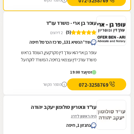
072-3258769
מספר מקשר
עופר בן ארי - משרד עו"ד
(5)
2 דירוגים
שד' הנשיא 131, מרכז הכרמל חיפה
עופר בן ארי הוא עורך דין מקרקעין, העומד בראש
משרד עורכי דין עצמאי בחיפה. המשרד לוקח על
עצמו סיוע בשלל נושאים המרכיבים את התחום,
זמין
עד 19:00
ובכלל זה...
072-3258769
מספר מקשר
עו"ד ונוטריון סולומון יעקב יהודה
היה ראשון לדרג
נתנזון 1, חיפה