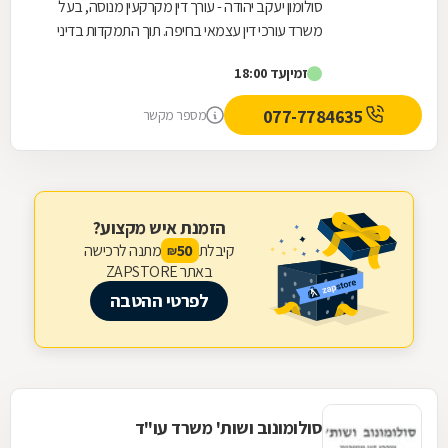
סולומון יעקב יהודה - עורך דין מקרקעין מנוסה, בעל
משרד עורכי דין עצמאי בחיפה. תוך התמקדות בדיני
מקרקעין, הוא מעניק סיוע משפטי מקיף במגוון...
זמין
עד 18:00
077-7784635
מספר מקשר
הזמנת איש מקצוע?
קיבלת
מתנה לרכישה
50
₪
באתר ZAPSTORE
לפרטי ההטבה
סולומונוב ושות' משרד עו"ד