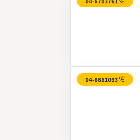
04-8703761
04-8661093