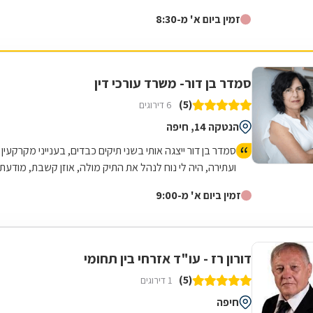
המרכיבים את התחום, ובכלל זה...
זמין ביום א' מ-8:30
סמדר בן דור- משרד עורכי דין
(5)
6 דירוגים
הנטקה 14, חיפה
סמדר בן דור ייצגה אותי בשני תיקים כבדים, בענייני מקרקעין
ועתירה, היה לי נוח לנהל את התיק מולה, אוזן קשבת, מודעת
לצרכי הלקוח, זמינה , ומגלה בקיאות גבוהה בתחום שלה.
זמין ביום א' מ-9:00
היא יודעת להגן על זכויות הלקוח, ואיתה מרגישים בבטחון,
יודעת להעלות את הנקודות החשובות והרגישות ואפילו
הפרטים הקטנים והחשובים שלפעמים אף אחד לא חושב
עליהם, לכן איתה אפשר להרגיש בטוח שהנצחון לא יאחר
דורון רז - עו"ד אזרחי בין תחומי
מלבוא- אניי ממליץ עליה בחום.
(5)
1 דירוגים
חיפה