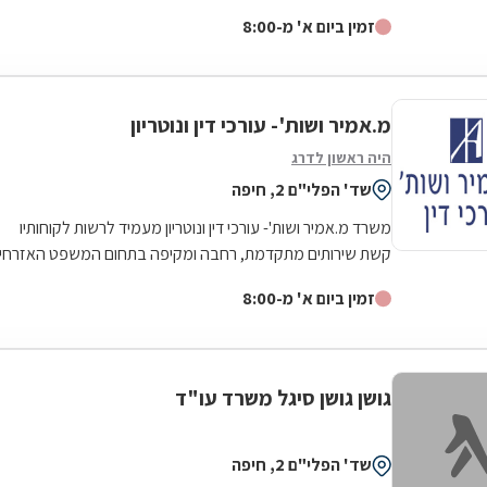
שנים, זה לא רק מספר, אלו שנים שבהן היית נוכחת לצדי
זמין ביום א' מ-8:00
בכל פנייה ופנייה, בכל רגע של ספק, בכל רגע שבו לא ידעתי
אם אצליח לעבור את שעומד בפניי. כשפגשתי אותך בפעם
הראשונה, לא ידעתי שאני פוגש מישהי שתהיה הרבה יותר
מעורכת דין. היית שם לא רק עם ידע משפטי וחדות מקצועית,
מ.אמיר ושות'- עורכי דין ונוטריון
היית שם עם לב, עם קשב אמיתי, עם יכולת פנומנלית לזכור
היה ראשון לדרג
את כל הפרטים הקטנים והחשוב- לראות אדם בתוך התיק. היו
שד' הפלי"ם 2, חיפה
רגעים שבהם כל העולם נדמה היה עוין לי ולא מובן, וכל רגע
של שיחה איתך החזיר לי את הנשימה, לא לקחת את הקשיים
משרד מ.אמיר ושות'- עורכי דין ונוטריון מעמיד לרשות לקוחותיו
בקלות ראש ולא נתת לי לאבד תקווה, ידעת מתי לדבר לעודד
קשת שירותים מתקדמת, רחבה ומקיפה בתחום המשפט האזרחי
ומתי פשוט להקשיב, תיק עב כרס, אין ספור בקשות, דיונים,
- מסחרי לרבדיו המגוונים. בין...
ערעורים, החלטות בכל ערכאה אפשרית ... הליווי שנתת לי לא
זמין ביום א' מ-8:00
נגמר בדלת בית המשפט, הוא חדר לחיי ונתן לי תחושה שאת
עומדת לצידי לא רק כמי שמייצגת אותי, אלא כמי שבאמת
אכפת לה מה עובר עלי... היית לי עוגן ותמיד יכולתי לסמוך
גושן גושן סיגל משרד עו"ד
עליך! תודה לך מכל הלב, על כל פגישה ושיחת טלפון, על כל
מסמך שנכתב אף בלילה, על כל פעם שהגנת עליי כ-
"לביאה", על האנושיות שהבאת לתוך מה שיכול היה להיות
שד' הפלי"ם 2, חיפה
עוד תהליך קר ובירוקרטי. התוצאה שהשגת מדברת בעד