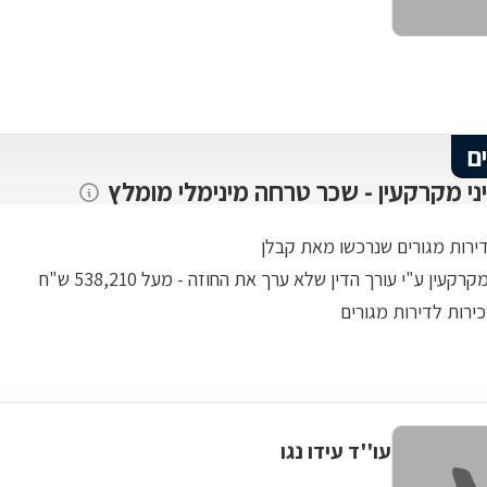
עצמה ואין לי ספק שהיא תולדה של היסודיות הנחישות
והמומחיות המקצועית הרבה שלך. אני יוצא מהדרך הזו לדרך
חדשה ולא רק בגלל הסיום המשפטי, אני יוצא ממנה עם
ידיעה שיש אנשים שבאמת נמצאים לצידי ואת אחת מהם, עם
לב ענק, אכפתיות וכנות אמיתית כלפיי וזה בלתי
זוגתי מצטרפת לתחושותיי ואנו מאחלים לך המשך עשייה
ם
פורחת, הצלחות רבות ובעיקר בריאות.
יני מקרקעין - שכר טרחה מינימלי מומלץ
דירות מגורים שנרכשו מאת קבלן
רקעין ע"י עורך הדין שלא ערך את החוזה - מעל 538,210 ש"ח
ירות לדירות מגורים
עו''ד עידו נגו