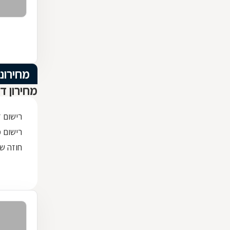
מחירוני
מחירון ד
רישום 
רישום מק
חוזה שכ