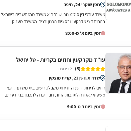
חסן שוקרי 24, חיפה
משרד עורכי דין סולומונוב ושות' הוא משרד מהנחשבים בישראל
בתחום דיני מקרקעין ובסוגיות תכנון ובניה. המשרד מעניק
שירותים סביב מתן אישורים והיתרי...
זמין ביום א' מ-8:00
עו"ד מקרקעין וחוזים בקריות - טל יחיאל
(5)
2 דירוגים
שדרות גושן 23, קרית מוצקין
חוזים לדירות יד שניה ודירות מקבלן, רישום בית משותף, יועץ
משפטי לאגודה לתרבות הדיור, חבר ועדה לתכנון ובניית ערים,
תמ"א 38, חריגות...
זמין ביום ו' מ-9:00