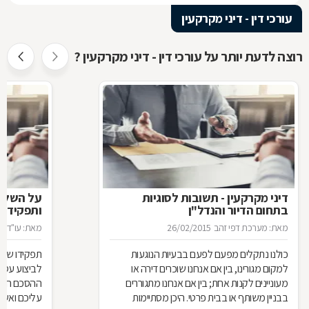
עורכי דין - דיני מקרקעין
רוצה לדעת יותר על עורכי דין - דיני מקרקעין ?
דיני מקרקעין - תשובות לסוגיות
בתחום הדיור והנדל"ן
ותפקידו ש
מאת: מערכת דפי זהב
26/02/2015
מאת: עו"ד א
כולנו נתקלים מפעם לפעם בבעיות הנוגעות
תפקידו של 
למקום מגורינו, בין אם אנחנו שוכרים דירה או
מעוניינים לקנות אחת; בין אם אנחנו מתגוררים
ההסכם הוא ה
בבניין משותף או בבית פרטי. היכן מסתיימות
עליכם ואשר 