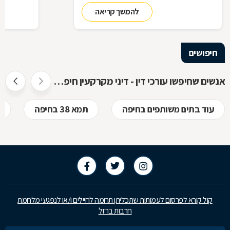
זכויותינו ביחס לשכנינו? מה אומר החוק בקשר
הנדרשות לב
להמשך קריאה
לחריגות בנייה? האם בניית ממ"ד מחייבת את כל
החוק, ואשר 
הדיירים וכו'. כדי לקבל מושג בנוגע למעמדנו
הקבלן, או ל
החוקי, מתוך דוגמאות אישיות של סוגיות בתחום
כתוצאה מעב
המקרקעין, ריכזנו שאלות שנשאלו בפורום
חיפושים
מקרקעין, ואשר נענו ע"י עו"ד אילן קרייטר
אנשים שחיפשו עורכי דין - דיני מקרקעין חיפשו גם
עוד בתים משותפים בחיפה
תמא 38 בחיפה
קול קורא לפרסום לעמותות שתכליתן תרומה לחיילים ו/או לנפגעי מלחמת
חרבות ברזל