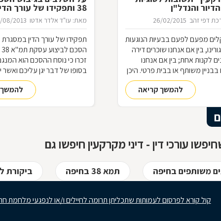
דיור והנדל"ן
38 ותפקידו של עורך הדין
ת דפי זהב
26/02/2015
מאת: עו"ד אלדר אדטו
1/08/2013
קלים מפעם לפעם בבעיות הנוגעות
תפקידו של עורך הדין במסגרת 
רינו, בין אם אנחנו שוכרים דירה
הס
נים לקנות אחת; בין אם אנחנו
זכרו כי נוסח ההסכם הוא המנגנ
בבניין משותף או בבית פרטי. היכן
בסופו של דבר יגן עליכם ואשר י
זכויותינו ביחס לשכנינו? מה אומר
הקבלן בביצוע העבודות הנדרשו
להמשך קריאה
להמשך 
 לחריגות בנייה? האם בניית
חיזוק המבנה, בהתאם להוראות 
בת את כל הדיירים וכו'. כדי לקבל
ואשר ישמור עליכם אם חלילה יק
גע למעמדנו החוקי, מתוך
הקבלן, או לחילופין אם יתגלו נ
ם
דוגמאות אישיות של סוגיות בתחום
נגרמו כתוצאה מעבודתו הרשלנ
, ריכזנו שאלות שנשאלו בפורום
הקבלן.
יפשו עורכי דין - דיני מקרקעין חיפשו גם
ואשר נענו ע"י עו"ד אילן קרייטר
ם משותפים בחיפה
תמא 38 בחיפה
ביקורת לי
קול קורא לפרסום לעמותות שתכליתן תרומה לחיילים ו/או לנפגעי מלחמת חר