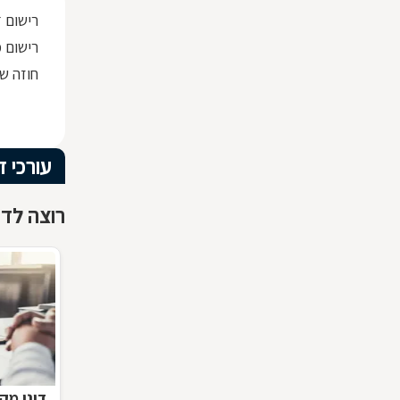
רישום 
רישום מק
חוזה שכ
עורכי ד
רוצה לדעת
דיני מק