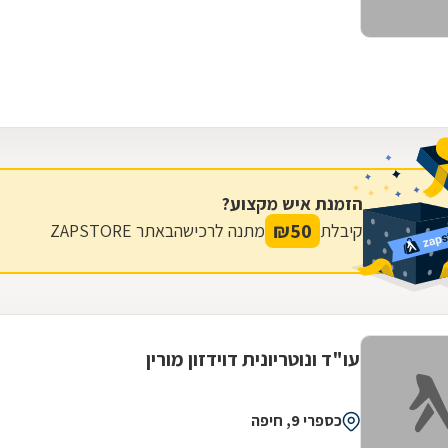
הזמנת איש מקצוע?
₪
50
קיבלת
מתנה לרכישה
באתר ZAPSTORE
עו"ד ונוטריונית דוידזון מורין
כספרי 9, חיפה