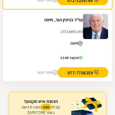
072-3258769
מספר מקשר
עו"ד בנימין הנר, חיפה
היה ראשון לדרג
חיפה
זמין
עד 13:00
077-7786359
מספר מקשר
הזמנת איש מקצוע?
קיבלת
מתנה לרכישה
50
₪
באתר ZAPSTORE