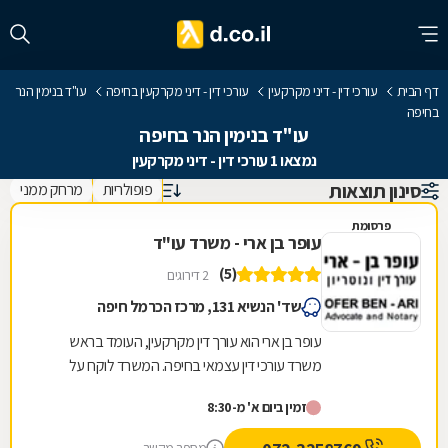
דף הבית
עורכי דין - דיני מקרקעין
עורכי דין - דיני מקרקעין בחיפה
עו"ד בנימין הנר
בחיפה
עו"ד בנימין הנר בחיפה
נמצאו 1 עורכי דין - דיני מקרקעין
סינון תוצאות
פופולריות
מרחק ממני
פרסומת
עופר בן ארי - משרד עו"ד
(5)
2 דירוגים
שד' הנשיא 131, מרכז הכרמל חיפה
עופר בן ארי הוא עורך דין מקרקעין, העומד בראש
משרד עורכי דין עצמאי בחיפה. המשרד לוקח על
עצמו סיוע בשלל נושאים המרכיבים את התחום,
זמין ביום א' מ-8:30
ובכלל זה...