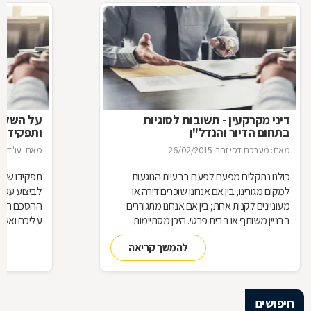
דיני מקרקעין - תשובות לסוגיות
בתחום הדיור והנדל"ן
ותפקידו ש
מאת: מערכת דפי זהב
26/02/2015
מאת: עו"ד א
כולנו נתקלים מפעם לפעם בבעיות הנוגעות
תפקידו של 
למקום מגורינו, בין אם אנחנו שוכרים דירה או
מעוניינים לקנות אחת; בין אם אנחנו מתגוררים
ההסכם הוא ה
בבניין משותף או בבית פרטי. היכן מסתיימות
עליכם ואשר 
זכויותינו ביחס לשכנינו? מה אומר החוק בקשר
הנדרשות לב
להמשך קריאה
לחריגות בנייה? האם בניית ממ"ד מחייבת את כל
החוק, ואשר 
הדיירים וכו'. כדי לקבל מושג בנוגע למעמדנו
הקבלן, או ל
החוקי, מתוך דוגמאות אישיות של סוגיות בתחום
כתוצאה מעב
המקרקעין, ריכזנו שאלות שנשאלו בפורום
חיפושים
מקרקעין, ואשר נענו ע"י עו"ד אילן קרייטר