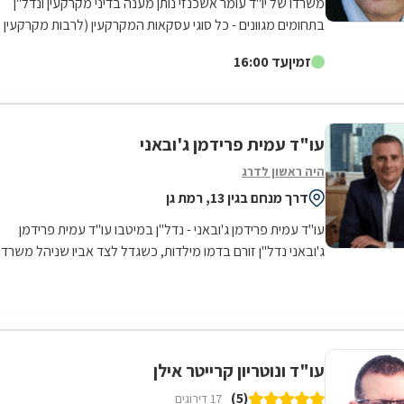
משרדו של יו"ד עומר אשכנזי נותן מענה בדיני מקרקעין ונדל"ן
בתחומים מגוונים - כל סוגי עסקאות המקרקעין (לרבות מקרקעין
המיועדים למגורים, קרקעות...
זמין
עד 16:00
עו"ד עמית פרידמן ג'ובאני
היה ראשון לדרג
דרך מנחם בגין 13, רמת גן
עו"ד עמית פרידמן ג'ובאני - נדל"ן במיטבו עו"ד עמית פרידמן
ג'ובאני נדל"ן זורם בדמו מילדות, כשגדל לצד אביו שניהל משרד
תיווך נדל"ן במשך כ-30...
עו"ד ונוטריון קרייטר אילן
(5)
17 דירוגים