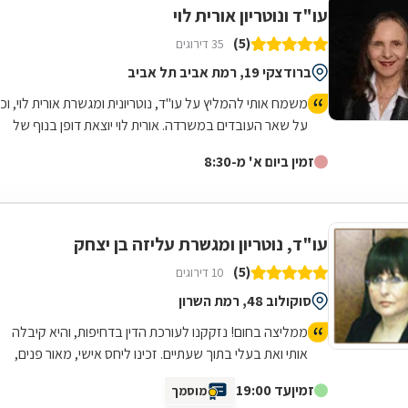
עו"ד ונוטריון אורית לוי
(5)
35 דירוגים
ברודצקי 19, רמת אביב תל אביב
משמח אותי להמליץ על עו"ד, נוטריונית ומגשרת אורית לוי, וכן
על שאר העובדים במשרדה. אורית לוי יוצאת דופן בנוף של
נותני השירותים המשפטיים לא רק במקצועיותה וביעילותה,
זמין ביום א' מ-8:30
אלא גם באנושיותה. היא מבצעת מגוון פעולות, כולל מכבידות
ומסובכות, תוך הקשבה אמיתית לצרכים של הלקוחות. פנינו
אליה לא מעט פעמים לפתור בעיות מסוגים שונים, ותמיד
נענינו ברוח טובה ובאהדה, וכמובן בביצוע מהדרגה
עו"ד, נוטריון ומגשרת עליזה בן יצחק
הראשונה. אין בה או במשרדה שום העמדות פנים שמאפיינות
(5)
10 דירוגים
לא מעט עוסקים במקצוע זה, ותמיד נעים לפנות אליה בכל
שאלה. קל לתקשר איתה ועם משרדה בערוצים שונים, ותמיד
סוקולוב 48, רמת השרון
מגיע מענה בזמן.
ממליצה בחום! נזקקנו לעורכת הדין בדחיפות, והיא קיבלה
אותי ואת בעלי בתוך שעתיים. זכינו ליחס אישי, מאור פנים,
סבלנות ומקצועיות יוצאת דופן. השירות היה מהיר, יעיל
זמין
עד 19:00
מוסמך
ואכפתי, והרגשנו שאנחנו בידיים טובות. תודה רבה על כל