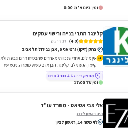
תואר שני במשפטים (בהצטיינות) מהקריה...
זמין ביום א' מ-8:00
קלינגר התרי בנייה ורישוי עסקים
(4.9)
37 דירוגים
יצחק (זיקו) גרציאני 6, אבן גבירול תל אביב
אין מילים. אחרי שנכוויתי מאחרים שהבטיחו הרים וגבעות ולא
קיימו, הגעתי לבן קלינגר. הבן אדם פשוט מומחה. ניגש ישר
לעניין, הסביר לי הכל בגובה העיניים ופשוט תקתק את
מחזיק דירוג 4.6 כבר 3 שנים
העבודה מול הוועדה. זמינות של 24/7 ודאגה לכל פרט קטן.
זמין
עד 17:00
מרגישים את הניסיון שלו בכל צעד. רק משרד קלינגר!!!
אלי צבי אטיאס - משרד עו"ד
היה ראשון לדרג
לוי משה 14, ראשון לציון