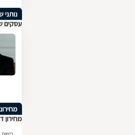
נותני ש
עסקים שנ
מחירוני
מחירון ד
רישום 