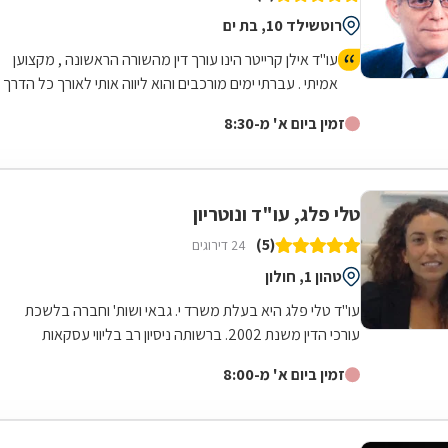
רוטשילד 10, בת ים
עו"ד אילן קרייטר הינו עורך דין מהשורה הראשונה , מקצוען
אמיתי . עברתי ימים מורכבים והוא ליווה אותי לאורך כל הדרך
משפטית ואישית עד לטיפול מלא במקרה. היה זמין עבורי
זמין ביום א' מ-8:30
תמיד גם בשעות לא שיגרתיות ואפילו בשבת . כל עצה שלו
שווה זהב . נתן לי שקט ורוגע נפשי לעבור ימים מורכבים
וסוערים. אילן תודה מקרב לב ומאחל לך בריאות ולעוד שנים
רבות של עיסוק בתחום כל כך חשוב ולכל כך הרבה אנשים .
טלי פלג, עו"ד ונוטריון
(5)
24 דירוגים
טהון 1, חולון
עו"ד טלי פלג היא בעלת משרד י. גבאי ושות' וחברה בלשכת
עורכי הדין משנת 2002. ברשותה ניסיון רב בליווי עסקאות
מקרקעין ונדל"ן מגוונות, ותחומי...
זמין ביום א' מ-8:00