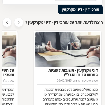
עורכי דין - דיני מקרקעין
רוצה לדעת יותר על עורכי דין - דיני מקרקעין ?
דיני מקרקעין - תשובות לסוגיות
בתחום הדיור והנדל"ן
ותפקידו ש
מאת: מערכת דפי זהב
26/02/2015
מאת: עו"ד א
כולנו נתקלים מפעם לפעם בבעיות הנוגעות
תפקידו של 
למקום מגורינו, בין אם אנחנו שוכרים דירה או
מעוניינים לקנות אחת; בין אם אנחנו מתגוררים
ההסכם הוא ה
בבניין משותף או בבית פרטי. היכן מסתיימות
עליכם ואשר 