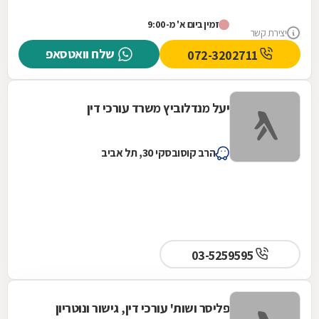
הייחודיים של כל לקוח בתחום. פעילותה המקצועית...
זמין ביום א' מ-9:00
יצירת קשר
שלח וואטסאפ
072-3202711
יעל מנדלוביץ משרד עורכי דין
הרב קוסובסקי 30, תל אביב
03-5259595
פליסר ושות' עורכי דין, גישור ונוטריון