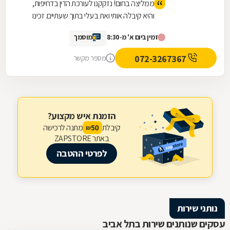
ממליצה בחום! נזקקנו לעורכת הדין בדחיפות,
והיא קיבלה אותי ואת בעלי בתוך שעתיים. זכינו
ליחס אישי, מאור פנים, סבלנות ומקצועיות יוצאת
זמין ביום א' מ-8:30
מוסמך
דופן. השירות היה מהיר, יעיל ואכפתי, והרגשנו
שאנחנו בידיים טובות. תודה רבה על כל העזרה
072-3267367
מספר מקשר
הזמנת איש מקצוע?
קיבלת
מתנה לרכישה
50
₪
באתר ZAPSTORE
לפרטי ההטבה
נותני שירות
עסקים שנותנים שירות בתל אביב