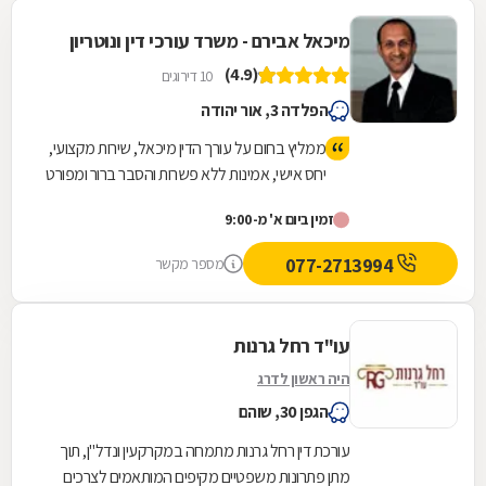
מיכאל אבירם - משרד עורכי דין ונוטריון
(4.9)
10 דירוגים
הפלדה 3, אור יהודה
ממליץ בחום על עורך הדין מיכאל, שירות מקצועי,
יחס אישי, אמינות ללא פשרות והסבר ברור ומפורט
של הדברים לאורך כל הדרך.
זמין ביום א' מ-9:00
077-2713994
מספר מקשר
עו"ד רחל גרנות
היה ראשון לדרג
הגפן 30, שוהם
עורכת דין רחל גרנות מתמחה במקרקעין ונדל"ן, תוך
מתן פתרונות משפטיים מקיפים המותאמים לצרכים