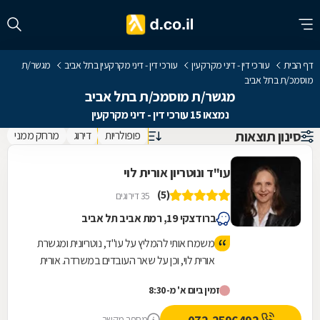
דף הבית
עורכי דין - דיני מקרקעין
עורכי דין - דיני מקרקעין בתל אביב
מגשר/ת
מוסמכ/ת בתל אביב
מגשר/ת מוסמכ/ת בתל אביב
נמצאו 15 עורכי דין - דיני מקרקעין
סינון תוצאות
פופולריות
דירוג
מרחק ממני
עו"ד ונוטריון אורית לוי
(5)
35 דירוגים
ברודצקי 19, רמת אביב תל אביב
משמח אותי להמליץ על עו"ד, נוטריונית ומגשרת
אורית לוי, וכן על שאר העובדים במשרדה. אורית
לוי יוצאת דופן בנוף של נותני השירותים המשפטיים
זמין ביום א' מ-8:30
לא רק במקצועיותה וביעילותה, אלא גם
באנושיותה. היא מבצעת מגוון פעולות, כולל
מספר מקשר