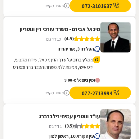
שיגרתיות ואפילו בשבת . כל עצה שלו שווה זהב .
072-3101637
מספר מקשר
נתן לי שקט ורוגע נפשי לעבור ימים מורכבים
וסוערים. אילן תודה מקרב לב ומאחל לך בריאות
ולעוד שנים רבות של עיסוק בתחום כל כך חשוב
מיכאל אבירם - משרד עורכי דין ונוטריון
ולכל כך הרבה אנשים .
(4.9)
10 דירוגים
הפלדה 3, אור יהודה
ממליץ בחום על עורך הדין מיכאל, שירות מקצועי,
יחס אישי, אמינות ללא פשרות והסבר ברור ומפורט
של הדברים לאורך כל הדרך.
זמין ביום א' מ-9:00
077-2713994
מספר מקשר
עו"ד ונוטריון עמיחי זילברברג
(3.5)
1 דירוגים
עין הקורא 10, ראשון לציון