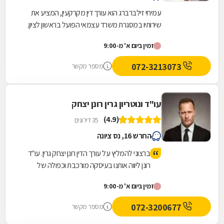
עמיחי זילברברג הוא עורך דין מקרקעין, המציע את
שירותיו במסגרת משרד עצמאי הפועל בראשון לציון.
משרד זה, שהוקם ב-1964 על ידי סבו, ז''ל, עוסק
זמין ביום א' מ-9:00
בכל...
072-3213073
מספר מקשר
עו"ד ונוטריון גרין רונן יצחק
(4.9)
35 דירוגים
החרש 16, נס ציונה
ברצוני להמליץ על עורך הדין רונן יצחק גרין. עו"ד
רונן ליווה אותנו בעיסקה מורכבת וכפולה של
מכירה וקניית דירה בנכסים ללא טאבו. הוא ליהטט
זמין ביום א' מ-9:00
בכשרונו בין שלל המסמכים, דאג לסנכרן בין כל
הגורמים הרלוונטים בעיסקה, הרגיע כשצריך,
072-3200677
מספר מקשר
דחף כשהיה צורך ונתן לנו את הגב והביטחון שכל