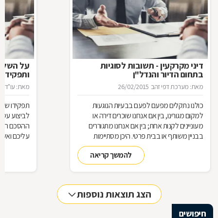
דיני מקרקעין - תשובות לסוגיות
בתחום הדיור והנדל"ן
ותפקידו ש
מאת: מערכת דפי זהב
26/02/2015
מאת: עו"ד א
כולנו נתקלים מפעם לפעם בבעיות הנוגעות
תפקידו של 
למקום מגורינו, בין אם אנחנו שוכרים דירה או
מעוניינים לקנות אחת; בין אם אנחנו מתגוררים
ההסכם הוא ה
בבניין משותף או בבית פרטי. היכן מסתיימות
עליכם ואשר 
זכויותינו ביחס לשכנינו? מה אומר החוק בקשר
הנדרשות לב
להמשך קריאה
לחריגות בנייה? האם בניית ממ"ד מחייבת את כל
החוק, ואשר 
הדיירים וכו'. כדי לקבל מושג בנוגע למעמדנו
הקבלן, או ל
החוקי, מתוך דוגמאות אישיות של סוגיות בתחום
כתוצאה מעב
המקרקעין, ריכזנו שאלות שנשאלו בפורום
הצג תוצאות נוספות
מקרקעין, ואשר נענו ע"י עו"ד אילן קרייטר
חיפושים