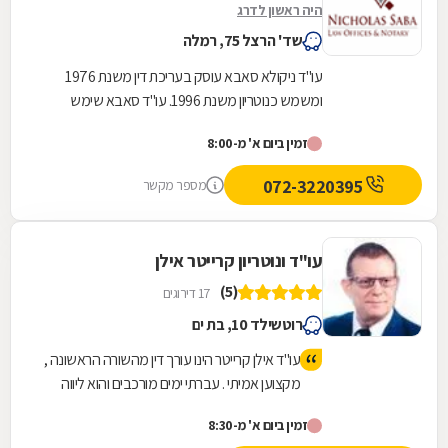
היה ראשון לדרג
שד' הרצל 75, רמלה
עו"ד ניקולא סאבא עוסק בעריכת דין משנת 1976
ומשמש כנוטריון משנת 1996. עו"ד סאבא שימש
כשופט בבית הדין המשמעתי של לשכת עורכי הדין
זמין ביום א' מ-8:00
במשך 4...
072-3220395
מספר מקשר
עו"ד ונוטריון קרייטר אילן
(5)
17 דירוגים
רוטשילד 10, בת ים
עו"ד אילן קרייטר הינו עורך דין מהשורה הראשונה ,
מקצוען אמיתי . עברתי ימים מורכבים והוא ליווה
אותי לאורך כל הדרך משפטית ואישית עד לטיפול
זמין ביום א' מ-8:30
מלא במקרה. היה זמין עבורי תמיד גם בשעות לא