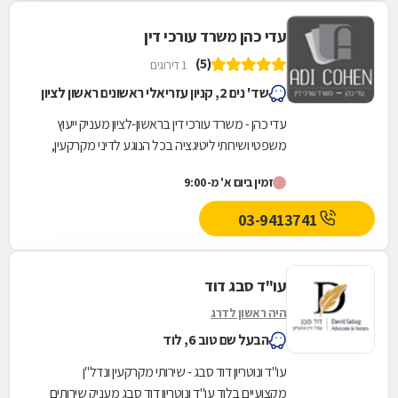
כך היינו צריכים בתקופה המאתגרת של ביצוע
העיסקה. ממליץ בחום רב לכל מי שרוצה ראש
עדי כהן משרד עורכי דין
שקט לסמוך על מקצוען אמיתי וללתת לו לעשות
(5)
1 דירוגים
את העבודה. תודה רבה רונן. היה לנו העונג!
שד' נים 2, קניון עזריאלי ראשונים ראשון לציון
עדי כהן - משרד עורכי דין בראשון-לציון מעניק ייעוץ
משפטי ושירותי ליטיגציה בכל הנוגע לדיני מקרקעין,
כולל: מכירה ורכישה של דירות יד-שנייה,...
זמין ביום א' מ-9:00
03-9413741
עו"ד סבג דוד
היה ראשון לדרג
הבעל שם טוב 6, לוד
עו"ד ונוטריון דוד סבג - שירותי מקרקעין ונדל"ן
מקצועיים בלוד עו"ד ונוטריון דוד סבג מעניק שירותים