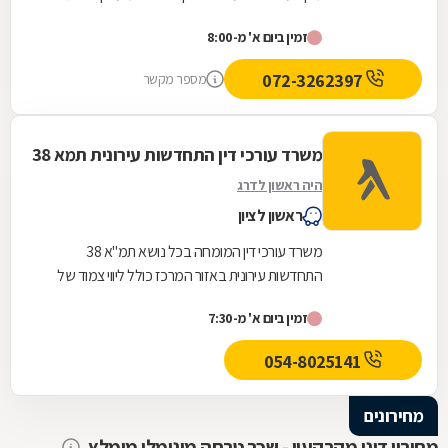
משפטיים מקיפים בלוד ובסביבתה, בהתבסס על...
זמין ביום א' מ-8:00
072-3262397
מספר מקשר
משרד עורכי דין התחדשות עירונית תמא 38
היה ראשון לדרג
ראשון לציון
משרד עורכי דין המומחה בכל נושא תמ"א 38
התחדשות עירונית באזור המרכז כולל ליווי צמוד של
הדיירים אל מול היזם והקבלן מהשלב הראשוני ועד
זמין ביום א' מ-7:30
לקבלת...
054-8025141
מחירונים
מחירון דיני מקרקעין - שכר טרחה מינימלי מומלץ