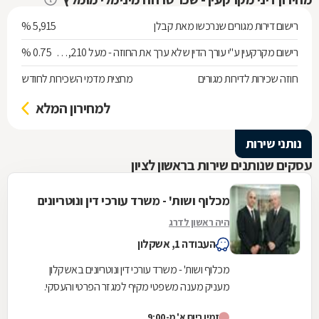
רישום דירות מגורים שנרכשו מאת קבלן
5,915 %
רישום מקרקעין ע"י עורך הדין שלא ערך את החוזה - מעל 538,210 ש"ח
0.75 %
חוזה שכירות לדירות מגורים
מחצית מדמי השכירות לחודש
למחירון המלא
נותני שירות
עסקים שנותנים שירות בראשון לציון
מכלוף ושות' - משרד עורכי דין ונוטריונים
היה ראשון לדרג
העבודה 1, אשקלון
מכלוף ושות' - משרד עורכי דין ונוטריונים באשקלון
מעניק מענה משפטי מקיף למגזר הפרטי והעסקי.
המשרד, המשלב ניסיון של למעלה משלושה עשורים
זמין ביום א' מ-9:00