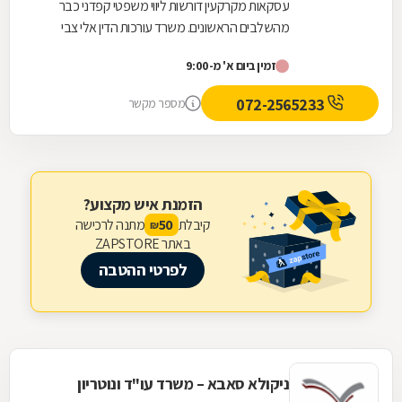
עסקאות מקרקעין דורשות ליווי משפטי קפדני כבר
מהשלבים הראשונים. משרד עורכות הדין אלי צבי
אטיאס מלווה עסקאות נדל"ן החל מבדיקות מקדמיות,
זמין ביום א' מ-9:00
לרבות...
072-2565233
מספר מקשר
הזמנת איש מקצוע?
קיבלת
מתנה לרכישה
50
₪
באתר ZAPSTORE
לפרטי ההטבה
ניקולא סאבא – משרד עו"ד ונוטריון