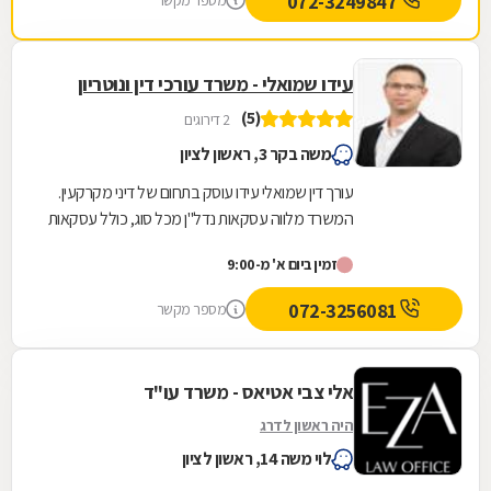
072-3249847
מספר מקשר
עידו שמואלי - משרד עורכי דין ונוטריון
(5)
2 דירוגים
משה בקר 3, ראשון לציון
עורך דין שמואלי עידו עוסק בתחום של דיני מקרקעין.
המשרד מלווה עסקאות נדל"ן מכל סוג, כולל עסקאות
מורכבות דוגמת עיבוי-פינוי (תמ"א 38), פינוי...
זמין ביום א' מ-9:00
072-3256081
מספר מקשר
אלי צבי אטיאס - משרד עו"ד
היה ראשון לדרג
לוי משה 14, ראשון לציון