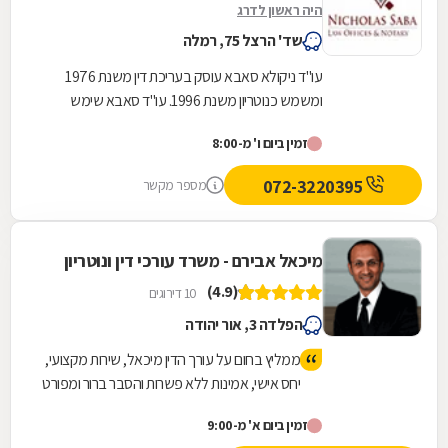
היה ראשון לדרג
שד' הרצל 75, רמלה
עו"ד ניקולא סאבא עוסק בעריכת דין משנת 1976
ומשמש כנוטריון משנת 1996. עו"ד סאבא שימש
כשופט בבית הדין המשמעתי של לשכת עורכי הדין
זמין ביום ו' מ-8:00
במשך 4...
072-3220395
מספר מקשר
מיכאל אבירם - משרד עורכי דין ונוטריון
(4.9)
10 דירוגים
הפלדה 3, אור יהודה
ממליץ בחום על עורך הדין מיכאל, שירות מקצועי,
יחס אישי, אמינות ללא פשרות והסבר ברור ומפורט
של הדברים לאורך כל הדרך.
זמין ביום א' מ-9:00