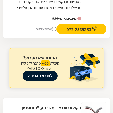
עסקאות מקרקעין דורשות ליווי משפטי קפדני כבר
מהשלבים הראשונים. משרד עורכות הדין אלי צבי
אטיאס מלווה עסקאות נדל"ן החל מבדיקות מקדמיות,
זמין ביום א' מ-9:00
לרבות...
072-2565233
מספר מקשר
הזמנת איש מקצוע?
קיבלת
מתנה לרכישה
50
₪
באתר ZAPSTORE
לפרטי ההטבה
ניקולא סאבא – משרד עו"ד ונוטריון