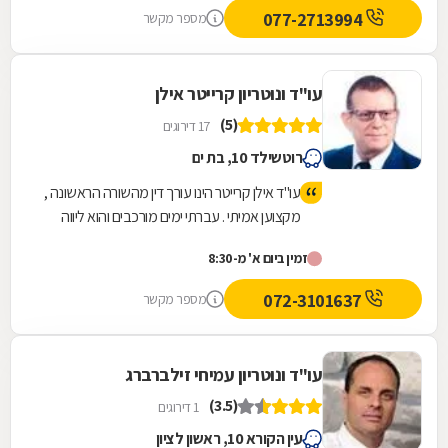
077-2713994
מספר מקשר
עו"ד ונוטריון קרייטר אילן
(5)
17 דירוגים
רוטשילד 10, בת ים
עו"ד אילן קרייטר הינו עורך דין מהשורה הראשונה ,
מקצוען אמיתי . עברתי ימים מורכבים והוא ליווה
אותי לאורך כל הדרך משפטית ואישית עד לטיפול
זמין ביום א' מ-8:30
מלא במקרה. היה זמין עבורי תמיד גם בשעות לא
שיגרתיות ואפילו בשבת . כל עצה שלו שווה זהב .
072-3101637
מספר מקשר
נתן לי שקט ורוגע נפשי לעבור ימים מורכבים
וסוערים. אילן תודה מקרב לב ומאחל לך בריאות
ולעוד שנים רבות של עיסוק בתחום כל כך חשוב
עו"ד ונוטריון עמיחי זילברברג
ולכל כך הרבה אנשים .
(3.5)
1 דירוגים
עין הקורא 10, ראשון לציון