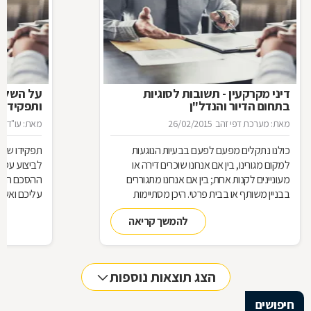
דיני מקרקעין - תשובות לסוגיות
בתחום הדיור והנדל"ן
ותפקידו ש
מאת: מערכת דפי זהב
26/02/2015
מאת: עו"ד א
כולנו נתקלים מפעם לפעם בבעיות הנוגעות
תפקידו של 
למקום מגורינו, בין אם אנחנו שוכרים דירה או
מעוניינים לקנות אחת; בין אם אנחנו מתגוררים
ההסכם הוא ה
בבניין משותף או בבית פרטי. היכן מסתיימות
עליכם ואשר 
זכויותינו ביחס לשכנינו? מה אומר החוק בקשר
הנדרשות לב
להמשך קריאה
לחריגות בנייה? האם בניית ממ"ד מחייבת את כל
החוק, ואשר 
הדיירים וכו'. כדי לקבל מושג בנוגע למעמדנו
הקבלן, או ל
החוקי, מתוך דוגמאות אישיות של סוגיות בתחום
כתוצאה מעב
המקרקעין, ריכזנו שאלות שנשאלו בפורום
הצג תוצאות נוספות
מקרקעין, ואשר נענו ע"י עו"ד אילן קרייטר
חיפושים