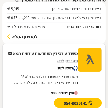
רישום דירות מגורים שנרכשו מאת קבלן
5,915 %
רישום מקרקעין ע"י עורך הדין שלא ערך את החוזה - מעל 538,210 ש"ח
0.75 %
חוזה שכירות לדירות מגורים
מחצית מדמי השכירות לחודש
למחירון המלא
משרד עורכי דין התחדשות עירונית תמא 38
היה ראשון לדרג
ראשון לציון
משרד עורכי דין המומחה בכל נושא תמ"א 38
התחדשות עירונית באזור המרכז כולל ליווי צמוד של
הדיירים אל מול היזם והקבלן מהשלב הראשוני ועד
זמין ביום ו' מ-9:00
לקבלת...
054-8025141