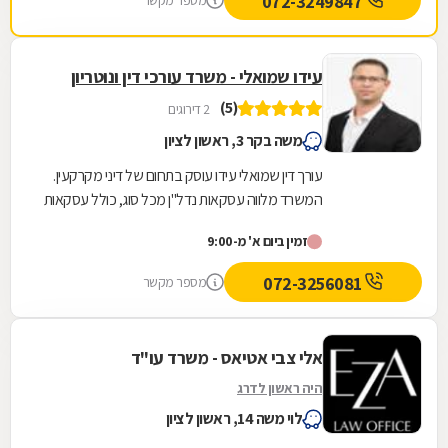
072-3249847
מספר מקשר
עידו שמואלי - משרד עורכי דין ונוטריון
(5)
2 דירוגים
משה בקר 3, ראשון לציון
עורך דין שמואלי עידו עוסק בתחום של דיני מקרקעין.
המשרד מלווה עסקאות נדל"ן מכל סוג, כולל עסקאות
מורכבות דוגמת עיבוי-פינוי (תמ"א 38), פינוי...
זמין ביום א' מ-9:00
072-3256081
מספר מקשר
אלי צבי אטיאס - משרד עו"ד
היה ראשון לדרג
לוי משה 14, ראשון לציון