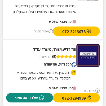
עמיחי זילברברג הוא עורך דין מקרקעין, המציע את
שירותיו במסגרת משרד עצמאי הפועל בראשון לציון.
משרד זה, שהוקם ב-1964 על ידי סבו, ז''ל, עוסק
זמין ביום א' מ-9:00
בכל...
072-3213073
מספר מקשר
עוז רדיע ושות', משרד עו"ד
(5)
4 דירוגים
הפלדה 3, אור יהודה
רוצה לציין לשבח את הטפול המסור האחראי
והמוקפד של עו"ד עוז רדיע . ממליץ בחום.
זמין ביום א' מ-9:00
יצירת קשר
שלח וואטסאפ
072-3294989