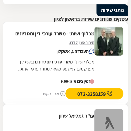
נותני שירות
עסקים שנותנים שירות בראשון לציון
מכלוף ושות' - משרד עורכי דין ונוטריונים
היה ראשון לדרג
העבודה 1, אשקלון
מכלוף ושות' - משרד עורכי דין ונוטריונים באשקלון
מעניק מענה משפטי מקיף למגזר הפרטי והעסקי.
המשרד, המשלב ניסיון של למעלה משלושה עשורים
זמין ביום א' מ-9:00
עם...
072-3258159
מספר מקשר
עו"ד גמליאל שרון