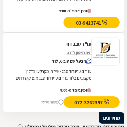
כולל: מכירה ורכישה של דירות יד-שנייה,...
זמין ביום א' מ-9:00
03-9413741
עו"ד סבג דוד
היה ראשון לדרג
הבעל שם טוב 6, לוד
עו"ד ונוטריון דוד סבג - שירותי מקרקעין ונדל"ן
מקצועיים בלוד עו"ד ונוטריון דוד סבג מעניק שירותים
משפטיים מקיפים בלוד ובסביבתה, בהתבסס על...
זמין ביום ו' מ-8:00
072-3262397
מספר מקשר
מחירונים
מחירון דיני מקרקעין - שכר טרחה מינימלי מומלץ