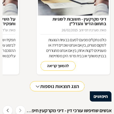
דיני מקרקעין - תשובות לסוגיות
בתחום הדיור והנדל"ן
ותפקידו ש
מאת: מערכת דפי זהב
26/02/2015
מאת: עו"ד א
כולנו נתקלים מפעם לפעם בבעיות הנוגעות
תפקידו של 
למקום מגורינו, בין אם אנחנו שוכרים דירה או
מעוניינים לקנות אחת; בין אם אנחנו מתגוררים
ההסכם הוא ה
בבניין משותף או בבית פרטי. היכן מסתיימות
עליכם ואשר 
זכויותינו ביחס לשכנינו? מה אומר החוק בקשר
הנדרשות לב
להמשך קריאה
לחריגות בנייה? האם בניית ממ"ד מחייבת את כל
החוק, ואשר 
הדיירים וכו'. כדי לקבל מושג בנוגע למעמדנו
הקבלן, או ל
החוקי, מתוך דוגמאות אישיות של סוגיות בתחום
כתוצאה מעב
המקרקעין, ריכזנו שאלות שנשאלו בפורום
הצג תוצאות נוספות
מקרקעין, ואשר נענו ע"י עו"ד אילן קרייטר
חיפושים
אנשים שחיפשו עורכי דין - דיני מקרקעין חיפשו גם