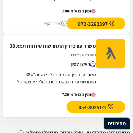
משפטיים מקיפים בלוד ובסביבתה, בהתבסס על...
זמין ביום א' מ-8:00
072-3262397
מספר מקשר
משרד עורכי דין התחדשות עירונית תמא 38
היה ראשון לדרג
ראשון לציון
משרד עורכי דין המומחה בכל נושא תמ"א 38
התחדשות עירונית באזור המרכז כולל ליווי צמוד של
הדיירים אל מול היזם והקבלן מהשלב הראשוני ועד
זמין ביום א' מ-7:30
לקבלת...
054-8025141
מחירונים
מחירון דיני מקרקעין - שכר טרחה מינימלי מומלץ