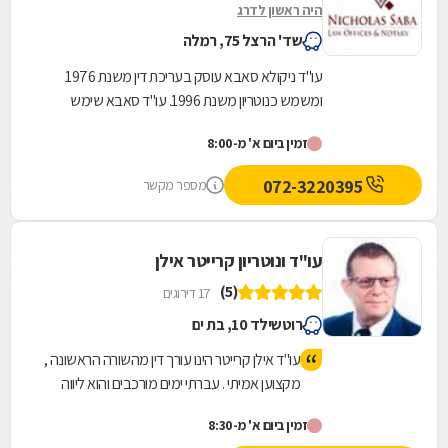
היה ראשון לדרג
שד' הרצל 75, רמלה
עו"ד ניקולא סאבא עוסק בעריכת דין משנת 1976
ומשמש כנוטריון משנת 1996. עו"ד סאבא שימש
כשופט בבית הדין המשמעתי של לשכת עורכי הדין
זמין ביום א' מ-8:00
במשך 4...
072-3220395
מספר מקשר
עו"ד ונוטריון קרייטר אילן
(5)
17 דירוגים
רוטשילד 10, בת ים
עו"ד אילן קרייטר הינו עורך דין מהשורה הראשונה ,
מקצוען אמיתי . עברתי ימים מורכבים והוא ליווה
אותי לאורך כל הדרך משפטית ואישית עד לטיפול
זמין ביום א' מ-8:30
מלא במקרה. היה זמין עבורי תמיד גם בשעות לא