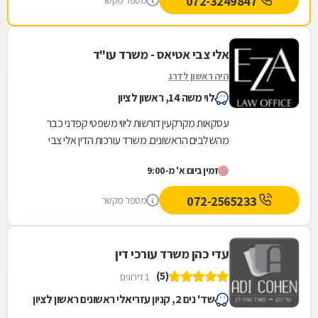
072-3249847
מספר מקשר
אלי צבי אטיאס - משרד עו"ד
היה ראשון לדרג
לוי משה 14, ראשון לציון
עסקאות מקרקעין דורשות ליווי משפטי קפדני כבר
מהשלבים הראשונים. משרד עורכות הדין אלי צבי
אטיאס מלווה עסקאות נדל"ן החל מבדיקות מקדמיות,
זמין ביום א' מ-9:00
לרבות...
072-2565233
מספר מקשר
עדי כהן משרד עורכי דין
(5)
1 דירוגים
שד' נים 2, קניון עזריאלי ראשונים ראשון לציון