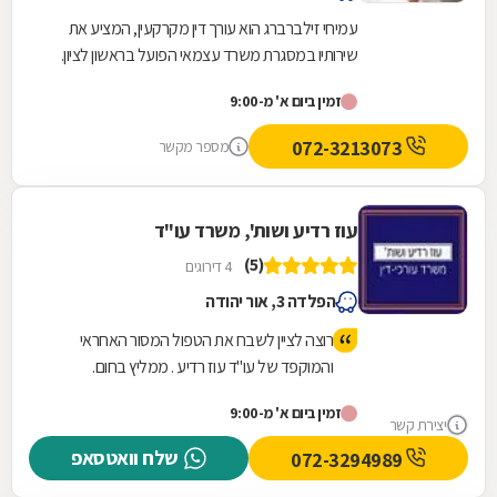
עמיחי זילברברג הוא עורך דין מקרקעין, המציע את
שירותיו במסגרת משרד עצמאי הפועל בראשון לציון.
משרד זה, שהוקם ב-1964 על ידי סבו, ז''ל, עוסק
זמין ביום א' מ-9:00
בכל...
072-3213073
מספר מקשר
עוז רדיע ושות', משרד עו"ד
(5)
4 דירוגים
הפלדה 3, אור יהודה
רוצה לציין לשבח את הטפול המסור האחראי
והמוקפד של עו"ד עוז רדיע . ממליץ בחום.
זמין ביום א' מ-9:00
יצירת קשר
שלח וואטסאפ
072-3294989