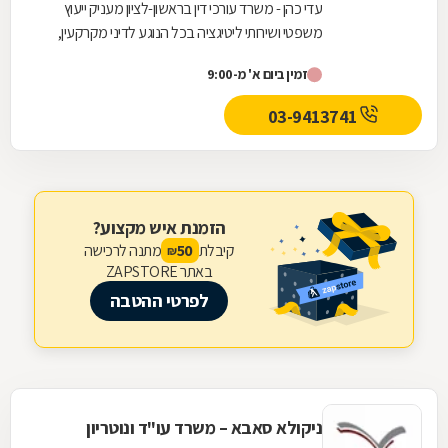
עדי כהן - משרד עורכי דין בראשון-לציון מעניק ייעוץ
משפטי ושירותי ליטיגציה בכל הנוגע לדיני מקרקעין,
כולל: מכירה ורכישה של דירות יד-שנייה,...
זמין ביום א' מ-9:00
03-9413741
הזמנת איש מקצוע?
קיבלת
מתנה לרכישה
50
₪
באתר ZAPSTORE
לפרטי ההטבה
ניקולא סאבא – משרד עו"ד ונוטריון