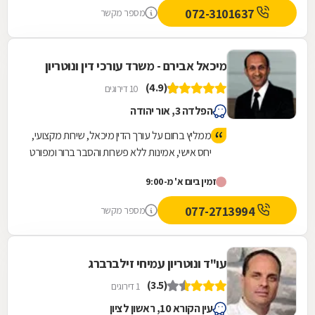
שיגרתיות ואפילו בשבת . כל עצה שלו שווה זהב .
072-3101637
מספר מקשר
נתן לי שקט ורוגע נפשי לעבור ימים מורכבים
וסוערים. אילן תודה מקרב לב ומאחל לך בריאות
ולעוד שנים רבות של עיסוק בתחום כל כך חשוב
מיכאל אבירם - משרד עורכי דין ונוטריון
ולכל כך הרבה אנשים .
(4.9)
10 דירוגים
הפלדה 3, אור יהודה
ממליץ בחום על עורך הדין מיכאל, שירות מקצועי,
יחס אישי, אמינות ללא פשרות והסבר ברור ומפורט
של הדברים לאורך כל הדרך.
זמין ביום א' מ-9:00
077-2713994
מספר מקשר
עו"ד ונוטריון עמיחי זילברברג
(3.5)
1 דירוגים
עין הקורא 10, ראשון לציון