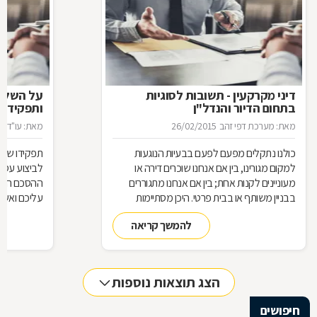
דיני מקרקעין - תשובות לסוגיות
בתחום הדיור והנדל"ן
ותפקידו ש
מאת: מערכת דפי זהב
26/02/2015
מאת: עו"ד א
כולנו נתקלים מפעם לפעם בבעיות הנוגעות
תפקידו של 
למקום מגורינו, בין אם אנחנו שוכרים דירה או
מעוניינים לקנות אחת; בין אם אנחנו מתגוררים
ההסכם הוא ה
בבניין משותף או בבית פרטי. היכן מסתיימות
עליכם ואשר 
זכויותינו ביחס לשכנינו? מה אומר החוק בקשר
הנדרשות לב
להמשך קריאה
לחריגות בנייה? האם בניית ממ"ד מחייבת את כל
החוק, ואשר 
הדיירים וכו'. כדי לקבל מושג בנוגע למעמדנו
הקבלן, או ל
החוקי, מתוך דוגמאות אישיות של סוגיות בתחום
כתוצאה מעב
המקרקעין, ריכזנו שאלות שנשאלו בפורום
הצג תוצאות נוספות
מקרקעין, ואשר נענו ע"י עו"ד אילן קרייטר
חיפושים