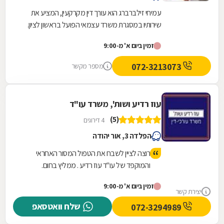
עמיחי זילברברג הוא עורך דין מקרקעין, המציע את
שירותיו במסגרת משרד עצמאי הפועל בראשון לציון.
משרד זה, שהוקם ב-1964 על ידי סבו, ז''ל, עוסק
זמין ביום א' מ-9:00
בכל...
072-3213073
מספר מקשר
עוז רדיע ושות', משרד עו"ד
(5)
4 דירוגים
הפלדה 3, אור יהודה
רוצה לציין לשבח את הטפול המסור האחראי
והמוקפד של עו"ד עוז רדיע . ממליץ בחום.
זמין ביום א' מ-9:00
יצירת קשר
שלח וואטסאפ
072-3294989