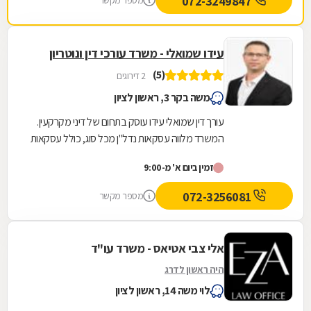
072-3249847
מספר מקשר
עידו שמואלי - משרד עורכי דין ונוטריון
(5)
2 דירוגים
משה בקר 3, ראשון לציון
עורך דין שמואלי עידו עוסק בתחום של דיני מקרקעין.
המשרד מלווה עסקאות נדל"ן מכל סוג, כולל עסקאות
מורכבות דוגמת עיבוי-פינוי (תמ"א 38), פינוי...
זמין ביום א' מ-9:00
072-3256081
מספר מקשר
אלי צבי אטיאס - משרד עו"ד
היה ראשון לדרג
לוי משה 14, ראשון לציון