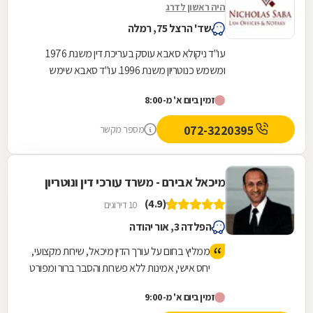
היה ראשון לדרג
שד' הרצל 75, רמלה
עו"ד ניקולא סאבא עוסק בעריכת דין משנת 1976
ומשמש כנוטריון משנת 1996. עו"ד סאבא שימש
כשופט בבית הדין המשמעתי של לשכת עורכי הדין
זמין ביום א' מ-8:00
במשך 4...
072-3220395
מספר מקשר
מיכאל אבירם - משרד עורכי דין ונוטריון
(4.9)
10 דירוגים
הפלדה 3, אור יהודה
ממליץ בחום על עורך הדין מיכאל, שירות מקצועי,
יחס אישי, אמינות ללא פשרות והסבר ברור ומפורט
של הדברים לאורך כל הדרך.
זמין ביום א' מ-9:00