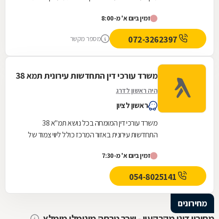
משפטיים מקיפים בלוד ובסביבתה, בהתבסס על...
זמין ביום א' מ-8:00
072-3262397
מספר מקשר
משרד עורכי דין התחדשות עירונית תמא 38
היה ראשון לדרג
ראשון לציון
משרד עורכי דין המומחה בכל נושא תמ"א 38
התחדשות עירונית באזור המרכז כולל ליווי צמוד של
הדיירים אל מול היזם והקבלן מהשלב הראשוני ועד
זמין ביום א' מ-7:30
לקבלת...
054-8025141
מחירונים
מחירון דיני מקרקעין - שכר טרחה מינימלי מומלץ