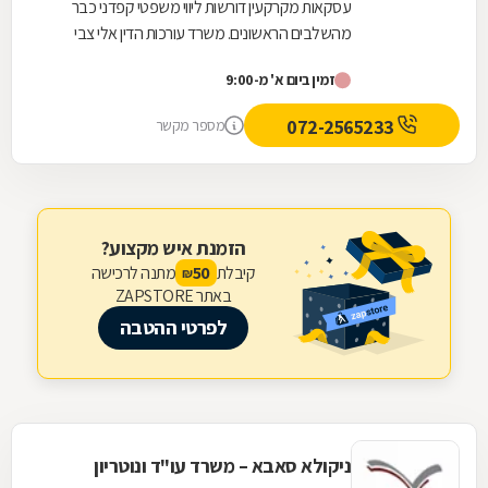
עסקאות מקרקעין דורשות ליווי משפטי קפדני כבר
מהשלבים הראשונים. משרד עורכות הדין אלי צבי
אטיאס מלווה עסקאות נדל"ן החל מבדיקות מקדמיות,
זמין ביום א' מ-9:00
לרבות...
072-2565233
מספר מקשר
הזמנת איש מקצוע?
קיבלת
מתנה לרכישה
50
₪
באתר ZAPSTORE
לפרטי ההטבה
ניקולא סאבא – משרד עו"ד ונוטריון