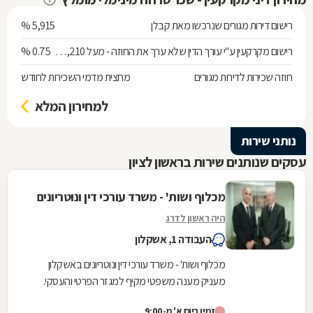
רישום דירות מגורים שנרכשו מאת קבלן
5,915 %
רישום מקרקעין ע"י עורך הדין שלא ערך את החוזה - מעל 538,210 ש"ח
0.75 %
חוזה שכירות לדירות מגורים
מחצית מדמי השכירות לחודש
למחירון המלא
נותני שירות
עסקים שנותנים שירות בראשון לציון
מכלוף ושות' - משרד עורכי דין ונוטריונים
היה ראשון לדרג
העבודה 1, אשקלון
מכלוף ושות' - משרד עורכי דין ונוטריונים באשקלון
מעניק מענה משפטי מקיף למגזר הפרטי והעסקי.
המשרד, המשלב ניסיון של למעלה משלושה עשורים
זמין ביום א' מ-9:00