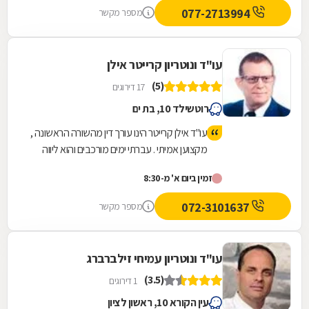
077-2713994
מספר מקשר
עו"ד ונוטריון קרייטר אילן
(5)
17 דירוגים
רוטשילד 10, בת ים
עו"ד אילן קרייטר הינו עורך דין מהשורה הראשונה ,
מקצוען אמיתי . עברתי ימים מורכבים והוא ליווה
אותי לאורך כל הדרך משפטית ואישית עד לטיפול
זמין ביום א' מ-8:30
מלא במקרה. היה זמין עבורי תמיד גם בשעות לא
שיגרתיות ואפילו בשבת . כל עצה שלו שווה זהב .
072-3101637
מספר מקשר
נתן לי שקט ורוגע נפשי לעבור ימים מורכבים
וסוערים. אילן תודה מקרב לב ומאחל לך בריאות
ולעוד שנים רבות של עיסוק בתחום כל כך חשוב
עו"ד ונוטריון עמיחי זילברברג
ולכל כך הרבה אנשים .
(3.5)
1 דירוגים
עין הקורא 10, ראשון לציון