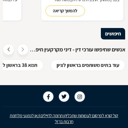
זכויותינו ביחס לשכנינו? מה אומר החוק בקשר
הנדרשות לב
להמשך קריאה
לחריגות בנייה? האם בניית ממ"ד מחייבת את כל
החוק, ואשר 
הדיירים וכו'. כדי לקבל מושג בנוגע למעמדנו
הקבלן, או ל
החוקי, מתוך דוגמאות אישיות של סוגיות בתחום
כתוצאה מעב
המקרקעין, ריכזנו שאלות שנשאלו בפורום
חיפושים
מקרקעין, ואשר נענו ע"י עו"ד אילן קרייטר
אנשים שחיפשו עורכי דין - דיני מקרקעין חיפשו גם
עוד בתים משותפים בראשון לציון
תמא 38 בראשון לציון
קול קורא לפרסום לעמותות שתכליתן תרומה לחיילים ו/או לנפגעי מלחמת
חרבות ברזל