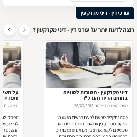
עורכי דין - דיני מקרקעין
רוצה לדעת יותר על עורכי דין - דיני מקרקעין ?
דיני מקרקעין - תשובות לסוגיות
בתחום הדיור והנדל"ן
ותפקידו ש
מאת: מערכת דפי זהב
26/02/2015
מאת: עו"ד א
כולנו נתקלים מפעם לפעם בבעיות הנוגעות
תפקידו של 
למקום מגורינו, בין אם אנחנו שוכרים דירה או
מעוניינים לקנות אחת; בין אם אנחנו מתגוררים
ההסכם הוא ה
בבניין משותף או בבית פרטי. היכן מסתיימות
עליכם ואשר 