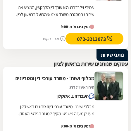
עמיחי זילברברג הוא עורך דין מקרקעין, המציע את
שירותיו במסגרת משרד עצמאי הפועל בראשון לציון.
משרד זה, שהוקם ב-1964 על ידי סבו, ז''ל, עוסק
זמין ביום א' מ-9:00
בכל...
072-3213073
מספר מקשר
נותני שירות
עסקים שנותנים שירות בראשון לציון
מכלוף ושות' - משרד עורכי דין ונוטריונים
היה ראשון לדרג
העבודה 1, אשקלון
מכלוף ושות' - משרד עורכי דין ונוטריונים באשקלון
מעניק מענה משפטי מקיף למגזר הפרטי והעסקי.
המשרד, המשלב ניסיון של למעלה משלושה עשורים
זמין ביום א' מ-9:00
עם...