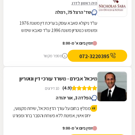
היה ראשון לדרג
שד' הרצל 75, רמלה
עו"ד ניקולא סאבא עוסק בעריכת דין משנת 1976
ומשמש כנוטריון משנת 1996. עו"ד סאבא שימש
כשופט בבית הדין המשמעתי של לשכת עורכי הדין
זמין ביום א' מ-8:00
במשך 4...
072-3220395
מספר מקשר
מיכאל אבירם - משרד עורכי דין ונוטריון
(4.9)
10 דירוגים
הפלדה 3, אור יהודה
ממליץ בחום על עורך הדין מיכאל, שירות מקצועי,
יחס אישי, אמינות ללא פשרות והסבר ברור ומפורט
של הדברים לאורך כל הדרך.
זמין ביום א' מ-9:00