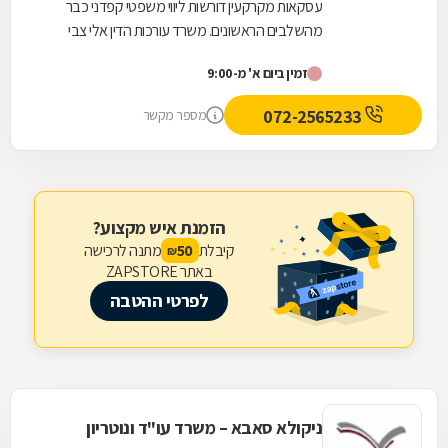
עסקאות מקרקעין דורשות ליווי משפטי קפדני כבר
מהשלבים הראשונים. משרד עורכות הדין אלי צבי
אטיאס מלווה עסקאות נדל"ן החל מבדיקות מקדמיות,
זמין ביום א' מ-9:00
לרבות...
072-2565233
מספר מקשר
הזמנת איש מקצוע?
קיבלת
מתנה לרכישה
50
₪
באתר ZAPSTORE
לפרטי ההטבה
ניקולא סאבא – משרד עו"ד ונוטריון