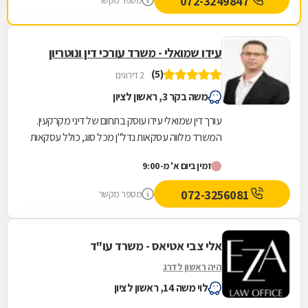
072-3249847
מספר מקשר
עידו שמואלי - משרד עורכי דין ונוטריון
(5)
2 דירוגים
משה בקר 3, ראשון לציון
עורך דין שמואלי עידו עוסק בתחום של דיני מקרקעין.
המשרד מלווה עסקאות נדל"ן מכל סוג, כולל עסקאות
מורכבות דוגמת עיבוי-פינוי (תמ"א 38), פינוי...
זמין ביום א' מ-9:00
072-3256081
מספר מקשר
אלי צבי אטיאס - משרד עו"ד
היה ראשון לדרג
לוי משה 14, ראשון לציון