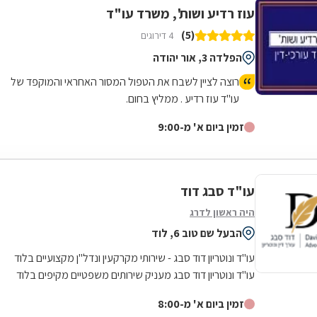
עוז רדיע ושות', משרד עו"ד
(5)
4 דירוגים
הפלדה 3, אור יהודה
רוצה לציין לשבח את הטפול המסור האחראי והמוקפד של
עו"ד עוז רדיע . ממליץ בחום.
זמין ביום א' מ-9:00
עו"ד סבג דוד
היה ראשון לדרג
הבעל שם טוב 6, לוד
עו"ד ונוטריון דוד סבג - שירותי מקרקעין ונדל"ן מקצועיים בלוד
עו"ד ונוטריון דוד סבג מעניק שירותים משפטיים מקיפים בלוד
ובסביבתה, בהתבסס על...
זמין ביום א' מ-8:00