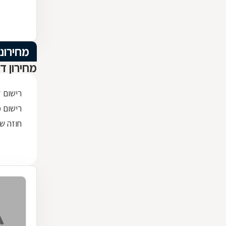
מחירוני
מחירון ד
רישום 
רישום מק
חוזה שכ