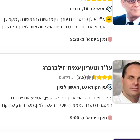
רוטשילד 10, בת ים
עו"ד אילן קרייטר הינו עורך דין מהשורה הראשונה , מקצוען
אמיתי . עברתי ימים מורכבים והוא ליווה אותי לאורך כל הדרך
משפטית ואישית עד לטיפול מלא במקרה. היה זמין עבורי
זמין ביום א' מ-8:30
תמיד גם בשעות לא שיגרתיות ואפילו בשבת . כל עצה שלו
שווה זהב . נתן לי שקט ורוגע נפשי לעבור ימים מורכבים
וסוערים. אילן תודה מקרב לב ומאחל לך בריאות ולעוד שנים
רבות של עיסוק בתחום כל כך חשוב ולכל כך הרבה אנשים .
עו"ד ונוטריון עמיחי זילברברג
(3.5)
1 דירוגים
עין הקורא 10, ראשון לציון
עמיחי זילברברג הוא עורך דין מקרקעין, המציע את שירותיו
במסגרת משרד עצמאי הפועל בראשון לציון. משרד זה, שהוקם
ב-1964 על ידי סבו, ז''ל, עוסק בכל...
זמין ביום א' מ-9:00