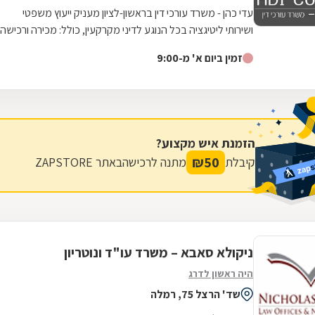
עדי כהן - משרד עורכי דין בראשון-לציון מעניק ייעוץ משפטי
ושירותי ליטיגציה בכל הנוגע לדיני מקרקעין, כולל: מכירה ורכישה
של דירות יד-שנייה,...
זמין ביום א' מ-9:00
הזמנת איש מקצוע?
₪
50
קיבלת
מתנה לרכישה
באתר ZAPSTORE
ניקולא סאבא – משרד עו"ד ונוטריון
היה ראשון לדרג
שד' הרצל 75, רמלה