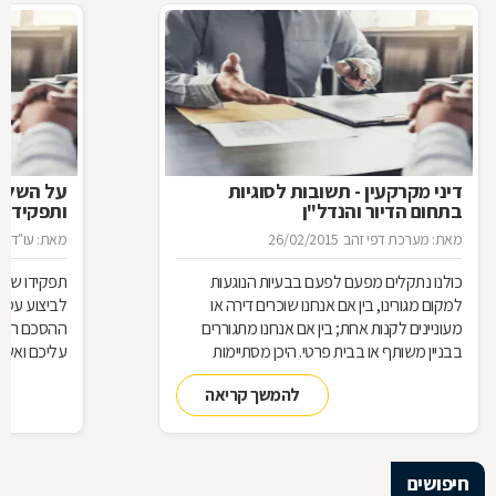
דיני מקרקעין - תשובות לסוגיות
בתחום הדיור והנדל"ן
ותפקידו ש
מאת: מערכת דפי זהב
26/02/2015
מאת: עו"ד א
כולנו נתקלים מפעם לפעם בבעיות הנוגעות
תפקידו של 
למקום מגורינו, בין אם אנחנו שוכרים דירה או
מעוניינים לקנות אחת; בין אם אנחנו מתגוררים
ההסכם הוא ה
בבניין משותף או בבית פרטי. היכן מסתיימות
עליכם ואשר 
זכויותינו ביחס לשכנינו? מה אומר החוק בקשר
הנדרשות לב
להמשך קריאה
לחריגות בנייה? האם בניית ממ"ד מחייבת את כל
החוק, ואשר 
הדיירים וכו'. כדי לקבל מושג בנוגע למעמדנו
הקבלן, או ל
החוקי, מתוך דוגמאות אישיות של סוגיות בתחום
כתוצאה מעב
המקרקעין, ריכזנו שאלות שנשאלו בפורום
חיפושים
מקרקעין, ואשר נענו ע"י עו"ד אילן קרייטר