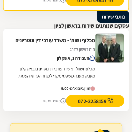
072-3249847
מספר מקשר
נותני שירות
עסקים שנותנים שירות בראשון לציון
מכלוף ושות' - משרד עורכי דין ונוטריונים
היה ראשון לדרג
העבודה 1, אשקלון
מכלוף ושות' - משרד עורכי דין ונוטריונים באשקלון
מעניק מענה משפטי מקיף למגזר הפרטי והעסקי.
המשרד, המשלב ניסיון של למעלה משלושה עשורים
זמין ביום א' מ-9:00
עם...
072-3258159
מספר מקשר