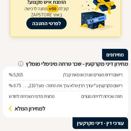
הזמנת איש מקצוע?
קיבלת
מתנה לרכישה
50
₪
באתר ZAPSTORE
לפרטי ההטבה
מחירונים
מחירון דיני מקרקעין - שכר טרחה מינימלי מומלץ
רישום דירות מגורים שנרכשו מאת קבלן
5,915 %
רישום מקרקעין ע"י עורך הדין שלא ערך את החוזה - מעל 538,210 ש"ח
0.75 %
חוזה שכירות לדירות מגורים
מחצית מדמי השכירות לחודש
למחירון המלא
עורכי דין - דיני מקרקעין