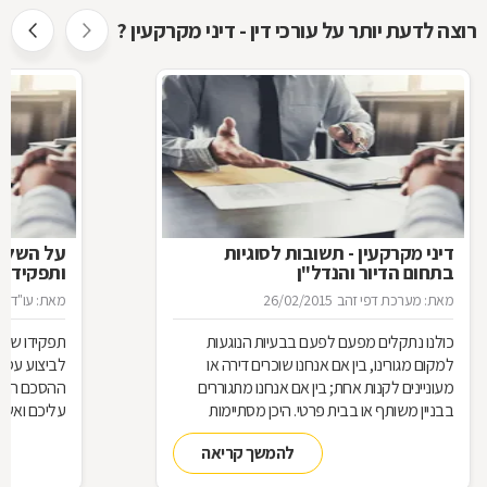
רוצה לדעת יותר על עורכי דין - דיני מקרקעין ?
דיני מקרקעין - תשובות לסוגיות
בתחום הדיור והנדל"ן
ותפקידו ש
מאת: מערכת דפי זהב
26/02/2015
מאת: עו"ד א
כולנו נתקלים מפעם לפעם בבעיות הנוגעות
תפקידו של 
למקום מגורינו, בין אם אנחנו שוכרים דירה או
מעוניינים לקנות אחת; בין אם אנחנו מתגוררים
ההסכם הוא ה
בבניין משותף או בבית פרטי. היכן מסתיימות
עליכם ואשר 
זכויותינו ביחס לשכנינו? מה אומר החוק בקשר
הנדרשות לב
להמשך קריאה
לחריגות בנייה? האם בניית ממ"ד מחייבת את כל
החוק, ואשר 
הדיירים וכו'. כדי לקבל מושג בנוגע למעמדנו
הקבלן, או ל