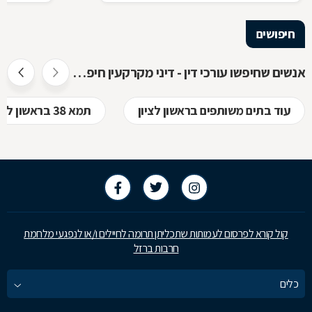
החוקי, מתוך דוגמאות אישיות של סוגיות בתחום
כתוצאה מעב
המקרקעין, ריכזנו שאלות שנשאלו בפורום
חיפושים
מקרקעין, ואשר נענו ע"י עו"ד אילן קרייטר
אנשים שחיפשו עורכי דין - דיני מקרקעין חיפשו גם
עוד בתים משותפים בראשון לציון
תמא 38 בראשון לציון
קול קורא לפרסום לעמותות שתכליתן תרומה לחיילים ו/או לנפגעי מלחמת
חרבות ברזל
כלים