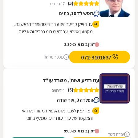
(5)
17 דירוגים
רוטשילד 10, בת ים
עו"ד אילן קרייטר הינו עורך דין מהשורה הראשונה ,
מקצוען אמיתי . עברתי ימים מורכבים והוא ליווה
אותי לאורך כל הדרך משפטית ואישית עד לטיפול
זמין ביום א' מ-8:30
מלא במקרה. היה זמין עבורי תמיד גם בשעות לא
שיגרתיות ואפילו בשבת . כל עצה שלו שווה זהב .
072-3101637
מספר מקשר
נתן לי שקט ורוגע נפשי לעבור ימים מורכבים
וסוערים. אילן תודה מקרב לב ומאחל לך בריאות
ולעוד שנים רבות של עיסוק בתחום כל כך חשוב
עוז רדיע ושות', משרד עו"ד
ולכל כך הרבה אנשים .
(5)
4 דירוגים
הפלדה 3, אור יהודה
רוצה לציין לשבח את הטפול המסור האחראי
והמוקפד של עו"ד עוז רדיע . ממליץ בחום.
זמין ביום א' מ-9:00
יצירת קשר