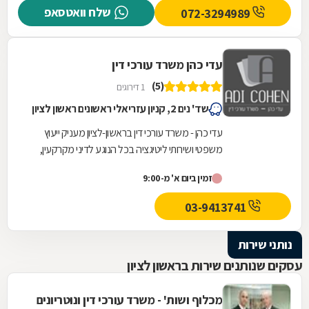
שלח וואטסאפ
072-3294989
עדי כהן משרד עורכי דין
(5)
1 דירוגים
שד' נים 2, קניון עזריאלי ראשונים ראשון לציון
עדי כהן - משרד עורכי דין בראשון-לציון מעניק ייעוץ
משפטי ושירותי ליטיגציה בכל הנוגע לדיני מקרקעין,
כולל: מכירה ורכישה של דירות יד-שנייה,...
זמין ביום א' מ-9:00
03-9413741
נותני שירות
עסקים שנותנים שירות בראשון לציון
מכלוף ושות' - משרד עורכי דין ונוטריונים