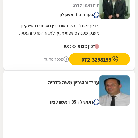
היה ראשון לדרג
העבודה 1, אשקלון
מכלוף ושות' - משרד עורכי דין ונוטריונים באשקלון
מעניק מענה משפטי מקיף למגזר הפרטי והעסקי.
המשרד, המשלב ניסיון של למעלה משלושה עשורים
זמין ביום א' מ-9:00
עם...
072-3258159
מספר מקשר
עו"ד ונוטריון משה כדריה
רוטשילד 35, ראשון לציון