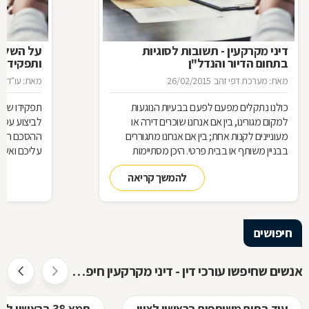
דיני מקרקעין - תשובות לסוגיות
בתחום הדיור והנדל"ן
ותפקידו ש
מאת: מערכת דפי זהב
26/02/2015
מאת: עו"ד א
כולנו נתקלים מפעם לפעם בבעיות הנוגעות
תפקידו של 
למקום מגורינו, בין אם אנחנו שוכרים דירה או
מעוניינים לקנות אחת; בין אם אנחנו מתגוררים
ההסכם הוא ה
בבניין משותף או בבית פרטי. היכן מסתיימות
עליכם ואשר 
זכויותינו ביחס לשכנינו? מה אומר החוק בקשר
הנדרשות לב
להמשך קריאה
לחריגות בנייה? האם בניית ממ"ד מחייבת את כל
החוק, ואשר 
הדיירים וכו'. כדי לקבל מושג בנוגע למעמדנו
הקבלן, או ל
החוקי, מתוך דוגמאות אישיות של סוגיות בתחום
כתוצאה מעב
המקרקעין, ריכזנו שאלות שנשאלו בפורום
חיפושים
מקרקעין, ואשר נענו ע"י עו"ד אילן קרייטר
אנשים שחיפשו עורכי דין - דיני מקרקעין חיפשו גם
עוד בתים משותפים בראשון לציון
תמא 38 בראשון לציון