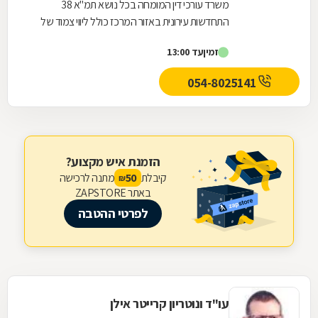
משרד עורכי דין המומחה בכל נושא תמ"א 38
התחדשות עירונית באזור המרכז כולל ליווי צמוד של
הדיירים אל מול היזם והקבלן מהשלב הראשוני ועד
זמין
עד 13:00
לקבלת...
054-8025141
הזמנת איש מקצוע?
קיבלת
מתנה לרכישה
50
₪
באתר ZAPSTORE
לפרטי ההטבה
עו"ד ונוטריון קרייטר אילן