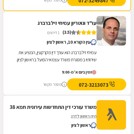
072-3249847
מספר מקשר
עו"ד ונוטריון עמיחי זילברברג
(3.5)
1 דירוגים
עין הקורא 10, ראשון לציון
עמיחי זילברברג הוא עורך דין מקרקעין, המציע את
שירותיו במסגרת משרד עצמאי הפועל בראשון לציון.
משרד זה, שהוקם ב-1964 על ידי סבו, ז''ל, עוסק
זמין ביום א' מ-9:00
בכל...
072-3213073
מספר מקשר
משרד עורכי דין התחדשות עירונית תמא 38
היה ראשון לדרג
ראשון לציון