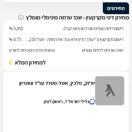
מחירונים
מחירון דיני מקרקעין - שכר טרחה מינימלי מומלץ
רישום דירות מגורים שנרכשו מאת קבלן
5,915 %
רישום מקרקעין ע"י עורך הדין שלא ערך את החוזה - מעל 538,210 ש"ח
0.75 %
חוזה שכירות לדירות מגורים
מחצית מדמי השכירות לחודש
למחירון המלא
יוז'וק, מלכין, אשל-משרד עו"ד ונוטריון
גלילי ישראל 7, ראשון לציון