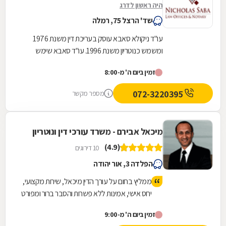
היה ראשון לדרג
שד' הרצל 75, רמלה
עו"ד ניקולא סאבא עוסק בעריכת דין משנת 1976
ומשמש כנוטריון משנת 1996. עו"ד סאבא שימש
כשופט בבית הדין המשמעתי של לשכת עורכי הדין
זמין ביום ה' מ-8:00
במשך 4...
072-3220395
מספר מקשר
מיכאל אבירם - משרד עורכי דין ונוטריון
(4.9)
10 דירוגים
הפלדה 3, אור יהודה
ממליץ בחום על עורך הדין מיכאל, שירות מקצועי,
יחס אישי, אמינות ללא פשרות והסבר ברור ומפורט
של הדברים לאורך כל הדרך.
זמין ביום ה' מ-9:00