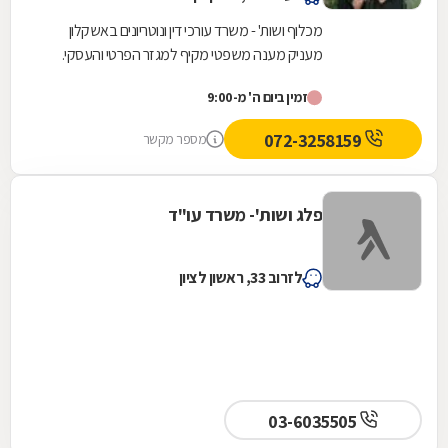
מכלוף ושות' - משרד עורכי דין ונוטריונים באשקלון
מעניק מענה משפטי מקיף למגזר הפרטי והעסקי.
המשרד, המשלב ניסיון של למעלה משלושה עשורים
זמין ביום ה' מ-9:00
עם...
072-3258159
מספר מקשר
פלג ושות'- משרד עו"ד
לזרוב 33, ראשון לציון
03-6035505