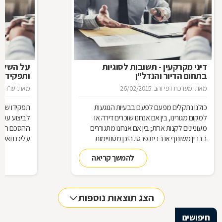
דיני מקרקעין - תשובות לסוגיות
בתחום הדיור והנדל"ן
ותפקידו ש
מאת: מערכת דפי זהב
26/02/2015
מאת: עו"ד א
כולנו נתקלים מפעם לפעם בבעיות הנוגעות
תפקידו של 
למקום מגורינו, בין אם אנחנו שוכרים דירה או
מעוניינים לקנות אחת; בין אם אנחנו מתגוררים
ההסכם הוא ה
בבניין משותף או בבית פרטי. היכן מסתיימות
עליכם ואשר 
זכויותינו ביחס לשכנינו? מה אומר החוק בקשר
הנדרשות לב
להמשך קריאה
לחריגות בנייה? האם בניית ממ"ד מחייבת את כל
החוק, ואשר 
הדיירים וכו'. כדי לקבל מושג בנוגע למעמדנו
הקבלן, או ל
החוקי, מתוך דוגמאות אישיות של סוגיות בתחום
כתוצאה מעב
המקרקעין, ריכזנו שאלות שנשאלו בפורום
הצג תוצאות נוספות
מקרקעין, ואשר נענו ע"י עו"ד אילן קרייטר
חיפושים