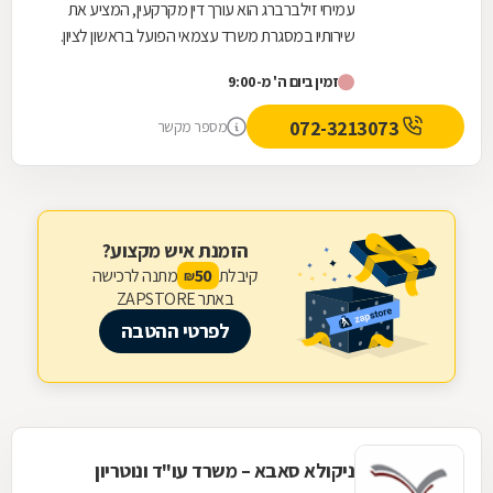
עמיחי זילברברג הוא עורך דין מקרקעין, המציע את
שירותיו במסגרת משרד עצמאי הפועל בראשון לציון.
משרד זה, שהוקם ב-1964 על ידי סבו, ז''ל, עוסק
זמין ביום ה' מ-9:00
בכל...
072-3213073
מספר מקשר
הזמנת איש מקצוע?
קיבלת
מתנה לרכישה
50
₪
באתר ZAPSTORE
לפרטי ההטבה
ניקולא סאבא – משרד עו"ד ונוטריון