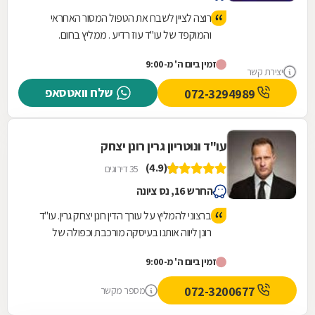
רוצה לציין לשבח את הטפול המסור האחראי
והמוקפד של עו"ד עוז רדיע . ממליץ בחום.
זמין ביום ה' מ-9:00
יצירת קשר
שלח וואטסאפ
072-3294989
עו"ד ונוטריון גרין רונן יצחק
(4.9)
35 דירוגים
החרש 16, נס ציונה
ברצוני להמליץ על עורך הדין רונן יצחק גרין. עו"ד
רונן ליווה אותנו בעיסקה מורכבת וכפולה של
מכירה וקניית דירה בנכסים ללא טאבו. הוא ליהטט
זמין ביום ה' מ-9:00
בכשרונו בין שלל המסמכים, דאג לסנכרן בין כל
הגורמים הרלוונטים בעיסקה, הרגיע כשצריך,
072-3200677
מספר מקשר
דחף כשהיה צורך ונתן לנו את הגב והביטחון שכל