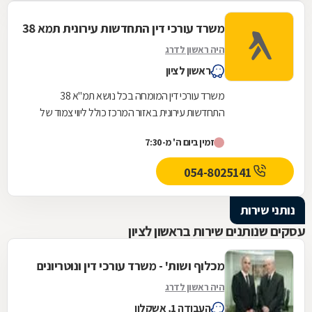
כך היינו צריכים בתקופה המאתגרת של ביצוע
העיסקה. ממליץ בחום רב לכל מי שרוצה ראש
משרד עורכי דין התחדשות עירונית תמא 38
שקט לסמוך על מקצוען אמיתי וללתת לו לעשות
היה ראשון לדרג
את העבודה. תודה רבה רונן. היה לנו העונג!
ראשון לציון
משרד עורכי דין המומחה בכל נושא תמ"א 38
התחדשות עירונית באזור המרכז כולל ליווי צמוד של
הדיירים אל מול היזם והקבלן מהשלב הראשוני ועד
זמין ביום ה' מ-7:30
לקבלת...
054-8025141
נותני שירות
עסקים שנותנים שירות בראשון לציון
מכלוף ושות' - משרד עורכי דין ונוטריונים
היה ראשון לדרג
העבודה 1, אשקלון