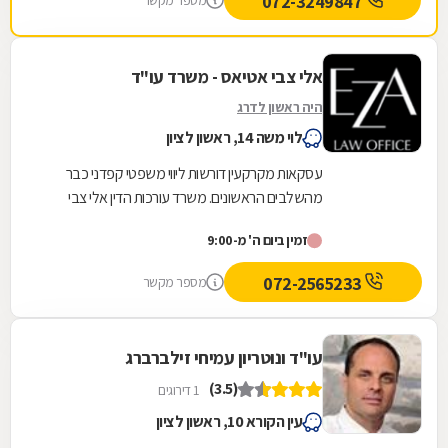
072-3249847
מספר מקשר
אלי צבי אטיאס - משרד עו"ד
היה ראשון לדרג
לוי משה 14, ראשון לציון
עסקאות מקרקעין דורשות ליווי משפטי קפדני כבר
מהשלבים הראשונים. משרד עורכות הדין אלי צבי
אטיאס מלווה עסקאות נדל"ן החל מבדיקות מקדמיות,
זמין ביום ה' מ-9:00
לרבות...
072-2565233
מספר מקשר
עו"ד ונוטריון עמיחי זילברברג
(3.5)
1 דירוגים
עין הקורא 10, ראשון לציון