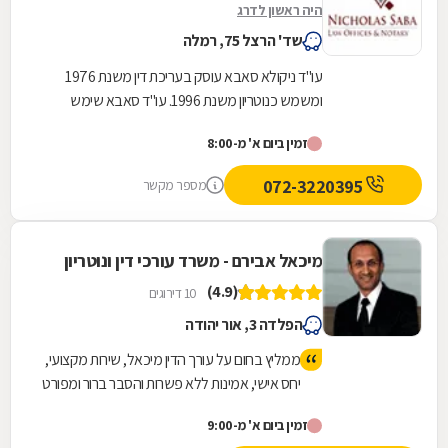
היה ראשון לדרג
שד' הרצל 75, רמלה
עו"ד ניקולא סאבא עוסק בעריכת דין משנת 1976
ומשמש כנוטריון משנת 1996. עו"ד סאבא שימש
כשופט בבית הדין המשמעתי של לשכת עורכי הדין
זמין ביום א' מ-8:00
במשך 4...
072-3220395
מספר מקשר
מיכאל אבירם - משרד עורכי דין ונוטריון
(4.9)
10 דירוגים
הפלדה 3, אור יהודה
ממליץ בחום על עורך הדין מיכאל, שירות מקצועי,
יחס אישי, אמינות ללא פשרות והסבר ברור ומפורט
של הדברים לאורך כל הדרך.
זמין ביום א' מ-9:00