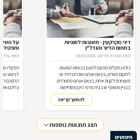
דיני מקרקעין - תשובות לסוגיות
בתחום הדיור והנדל"ן
ותפקידו ש
מאת: מערכת דפי זהב
26/02/2015
מאת: עו"ד א
כולנו נתקלים מפעם לפעם בבעיות הנוגעות
תפקידו של 
למקום מגורינו, בין אם אנחנו שוכרים דירה או
מעוניינים לקנות אחת; בין אם אנחנו מתגוררים
ההסכם הוא ה
בבניין משותף או בבית פרטי. היכן מסתיימות
עליכם ואשר 
זכויותינו ביחס לשכנינו? מה אומר החוק בקשר
הנדרשות לב
להמשך קריאה
לחריגות בנייה? האם בניית ממ"ד מחייבת את כל
החוק, ואשר 
הדיירים וכו'. כדי לקבל מושג בנוגע למעמדנו
הקבלן, או ל
החוקי, מתוך דוגמאות אישיות של סוגיות בתחום
כתוצאה מעב
המקרקעין, ריכזנו שאלות שנשאלו בפורום
הצג תוצאות נוספות
מקרקעין, ואשר נענו ע"י עו"ד אילן קרייטר
חיפושים