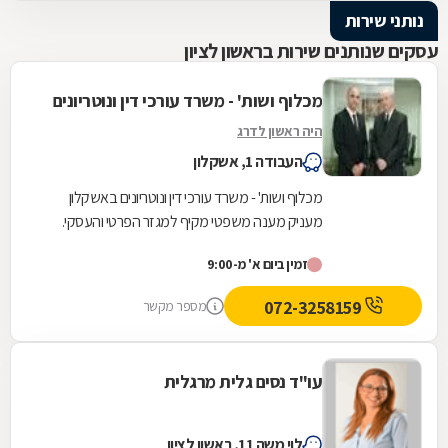
נותני שירות
עסקים שנותנים שירות בראשון לציון
מכלוף ושות' - משרד עורכי דין ונוטריונים
היה ראשון לדרג
העבודה 1, אשקלון
מכלוף ושות' - משרד עורכי דין ונוטריונים באשקלון
מעניק מענה משפטי מקיף למגזר הפרטי והעסקי.
המשרד, המשלב ניסיון של למעלה משלושה עשורים
זמין ביום א' מ-9:00
עם...
072-3258159
מספר מקשר
עו"ד נסים גלית מרגלית
לוי משה 11, ראשון לציון