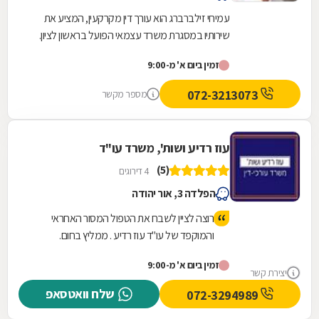
עמיחי זילברברג הוא עורך דין מקרקעין, המציע את
שירותיו במסגרת משרד עצמאי הפועל בראשון לציון.
משרד זה, שהוקם ב-1964 על ידי סבו, ז''ל, עוסק
זמין ביום א' מ-9:00
בכל...
072-3213073
מספר מקשר
עוז רדיע ושות', משרד עו"ד
(5)
4 דירוגים
הפלדה 3, אור יהודה
רוצה לציין לשבח את הטפול המסור האחראי
והמוקפד של עו"ד עוז רדיע . ממליץ בחום.
זמין ביום א' מ-9:00
יצירת קשר
שלח וואטסאפ
072-3294989