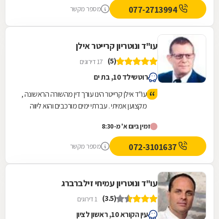
077-2713994
מספר מקשר
עו"ד ונוטריון קרייטר אילן
(5)
17 דירוגים
רוטשילד 10, בת ים
עו"ד אילן קרייטר הינו עורך דין מהשורה הראשונה ,
מקצוען אמיתי . עברתי ימים מורכבים והוא ליווה
אותי לאורך כל הדרך משפטית ואישית עד לטיפול
זמין ביום א' מ-8:30
מלא במקרה. היה זמין עבורי תמיד גם בשעות לא
שיגרתיות ואפילו בשבת . כל עצה שלו שווה זהב .
072-3101637
מספר מקשר
נתן לי שקט ורוגע נפשי לעבור ימים מורכבים
וסוערים. אילן תודה מקרב לב ומאחל לך בריאות
ולעוד שנים רבות של עיסוק בתחום כל כך חשוב
עו"ד ונוטריון עמיחי זילברברג
ולכל כך הרבה אנשים .
(3.5)
1 דירוגים
עין הקורא 10, ראשון לציון