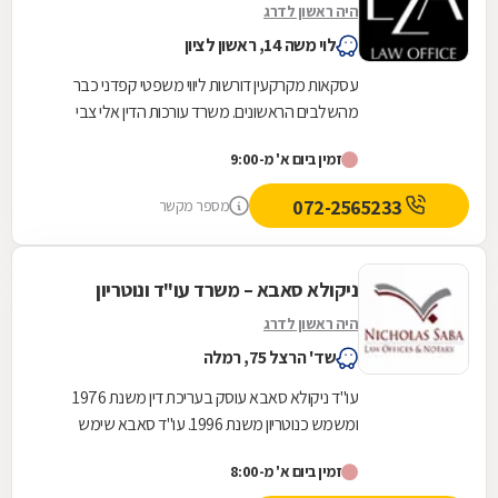
היה ראשון לדרג
לוי משה 14, ראשון לציון
עסקאות מקרקעין דורשות ליווי משפטי קפדני כבר
מהשלבים הראשונים. משרד עורכות הדין אלי צבי
אטיאס מלווה עסקאות נדל"ן החל מבדיקות מקדמיות,
זמין ביום א' מ-9:00
לרבות...
072-2565233
מספר מקשר
ניקולא סאבא – משרד עו"ד ונוטריון
היה ראשון לדרג
שד' הרצל 75, רמלה
עו"ד ניקולא סאבא עוסק בעריכת דין משנת 1976
ומשמש כנוטריון משנת 1996. עו"ד סאבא שימש
כשופט בבית הדין המשמעתי של לשכת עורכי הדין
זמין ביום א' מ-8:00
במשך 4...