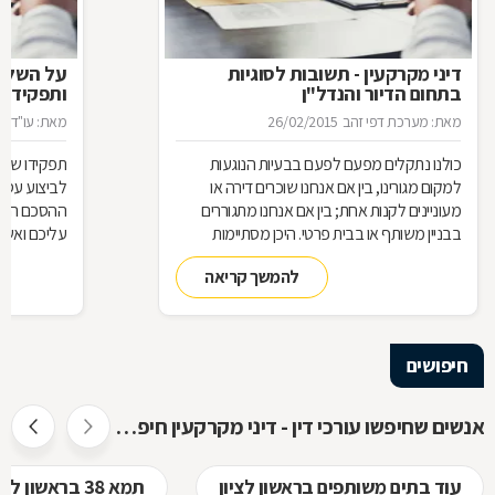
דיני מקרקעין - תשובות לסוגיות
בתחום הדיור והנדל"ן
ותפקידו ש
מאת: מערכת דפי זהב
26/02/2015
מאת: עו"ד א
כולנו נתקלים מפעם לפעם בבעיות הנוגעות
תפקידו של 
למקום מגורינו, בין אם אנחנו שוכרים דירה או
מעוניינים לקנות אחת; בין אם אנחנו מתגוררים
ההסכם הוא ה
בבניין משותף או בבית פרטי. היכן מסתיימות
עליכם ואשר 
זכויותינו ביחס לשכנינו? מה אומר החוק בקשר
הנדרשות לב
להמשך קריאה
לחריגות בנייה? האם בניית ממ"ד מחייבת את כל
החוק, ואשר 
הדיירים וכו'. כדי לקבל מושג בנוגע למעמדנו
הקבלן, או ל
החוקי, מתוך דוגמאות אישיות של סוגיות בתחום
כתוצאה מעב
המקרקעין, ריכזנו שאלות שנשאלו בפורום
חיפושים
מקרקעין, ואשר נענו ע"י עו"ד אילן קרייטר
אנשים שחיפשו עורכי דין - דיני מקרקעין חיפשו גם
עוד בתים משותפים בראשון לציון
תמא 38 בראשון לציון