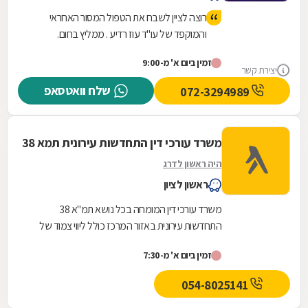
רוצה לציין לשבח את הטפול המסור האחראי
והמוקפד של עו"ד עוז רדיע . ממליץ בחום.
זמין ביום א' מ-9:00
יצירת קשר
שלח וואטסאפ
072-3294989
משרד עורכי דין התחדשות עירונית תמא 38
היה ראשון לדרג
ראשון לציון
משרד עורכי דין המומחה בכל נושא תמ"א 38
התחדשות עירונית באזור המרכז כולל ליווי צמוד של
הדיירים אל מול היזם והקבלן מהשלב הראשוני ועד
זמין ביום א' מ-7:30
לקבלת...
054-8025141