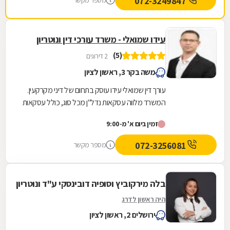
072-3249847
מספר מקשר
עידו שמואלי - משרד עורכי דין ונוטריון
(5)
2 דירוגים
משה בקר 3, ראשון לציון
עורך דין שמואלי עידו עוסק בתחום של דיני מקרקעין.
המשרד מלווה עסקאות נדל"ן מכל סוג, כולל עסקאות
מורכבות דוגמת עיבוי-פינוי (תמ"א 38), פינוי...
זמין ביום א' מ-9:00
072-3256081
מספר מקשר
בלה מירקוביץ וסופיה דובינסקי ע"ד ונוטריון
היה ראשון לדרג
ירושלים 2, ראשון לציון