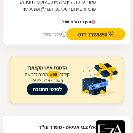
משרד עורכות הדין בלה מירקוביץ וסופיה דובינסקי
מתמחה בתחום המקרקעין והנדל"ן, ומעניק ליווי
מקצועי מקיף בעסקאות נדל"ן. המשרד מלווה לקוחות
זמין ביום א' מ-9:00
בכל...
077-7785856
מספר מקשר
הזמנת איש מקצוע?
קיבלת
מתנה לרכישה
50
₪
באתר ZAPSTORE
לפרטי ההטבה
אלי צבי אטיאס - משרד עו"ד