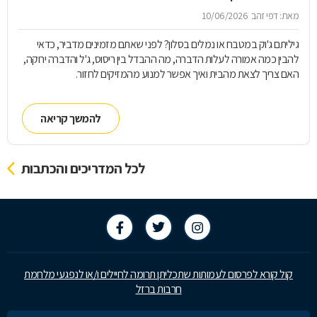
מאת: דפי זהב
10/06/2026
גיליתם ג'וק במטבח או נמלים בסלון? לפני שאתם מזמינים מדביר, כדאי
להבין כמה אמורה לעלות הדברה, מה ההבדל בין ריסוס, ג'ל והדברה ירוקה,
האם צריך לצאת מהבית ואיך אפשר למנוע מהמזיקים לחזור.
להמשך קריאה
לכל המדריכים והכתבות
קול קורא לפרסום לעמותות שתכליתן תרומה לחיילים ו/או לנפגעי מלחמת
חרבות ברזל