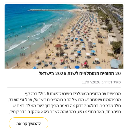
20 החופים המומלצים לשנת 2026 בישראל
מאת: דפי זהב
13/07/2026
מחפשים את החופים המומלצים בישראל לשנת 2026? בכל קיץ
מתפרסמות אינספור רשימות של החופים הכי יפים בישראל, אבל יופי הוא רק
חלק מהסיפור. החלטנו לבדוק מה באמת הופך חוף ליעד מוצלח: האם יש
חניה נוחה, האם החוף מונגש, כמה עולה לשכור כיסא או לקנות בקבוק מים,
והאם תמצאו בו את השירותים שיהפכו את יום הים לנעים ומשתלם יותר -
פרויקט קיץ מיוחד
להמשך קריאה