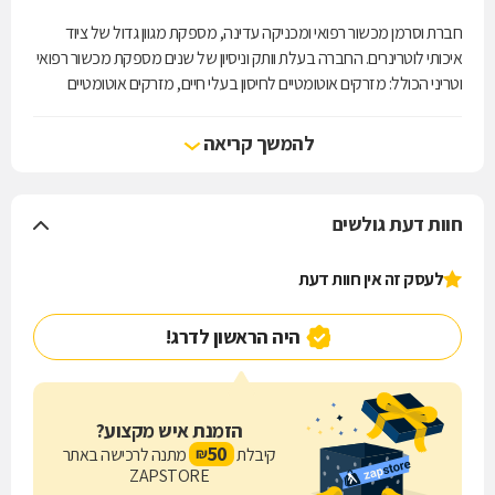
חברת וסרמן מכשור רפואי ומכניקה עדינה, מספקת מגוון גדול של ציוד
איכותי לוטרינרים. החברה בעלת וותק וניסיון של שנים מספקת מכשור רפואי
וטריני הכולל: מזרקים אוטומטיים לחיסון בעלי חיים, מזרקים אוטומטיים
לשימוש חקלאי, מזרקים וציוד להזרעה מלאכותית בעופות, כלים קטנים
לשימוש רפואי ושימושי מעבדה, מחטים להזרקה, מזרקים מיוחדים, מזרק
להמשך קריאה
אבעבועות, ועוד. בנוסף החברה מספקת גם מגוון גדול של מוצרי פרזול
מיוחדים בעיצוב אדריכלי.
חוות דעת גולשים
לעסק זה אין חוות דעת
היה הראשון לדרג!
הזמנת איש מקצוע?
50
קיבלת
מתנה לרכישה באתר
₪
ZAPSTORE