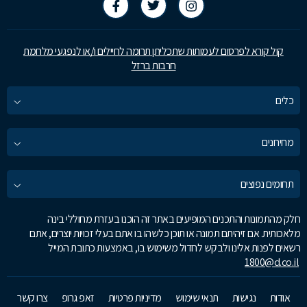
קול קורא לפרסום לעמותות שתכליתן תרומה לחיילים ו/או לנפגעי מלחמת
חרבות ברזל
כלים
מחירונים
תחומים נפוצים
חלק מהתמונות והתכנים המופיעים באתר זה הוכנו בעזרת מחוללי בינה
מלאכותית. אם זיהיתם תמונה או תוכן כלשהו בו אתם בעלי זכויות יוצרים, אתם
רשאים לפנות אלינו ולבקש לחדול משימוש בו, באמצעות כתובת המייל
1800@d.co.il
אודות
נגישות
תנאי שימוש
מדיניות פרטיות
זאפ גרופ
צרו קשר