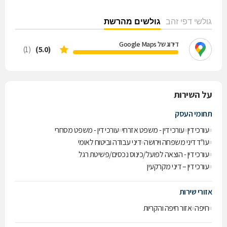
גולשי דפי זהב
גולשים מהרשת
דירוג של Google Maps
(1)
(5.0)
על השירות
תחומי העסק
עורכי דין
עורכי דין - משפט אזרחי
עורכי דין - משפט מסחרי
עו"ד דיני משפחה וירושה
דיני עבודה וביטוח לאומי
עורכי דין - הוצאה לפועל/כינוס נכסים/פשיטת רגל
עורכי דין – דיני מקרקעין
אזורי שירות
חיפה
אזור חיפה והקריות