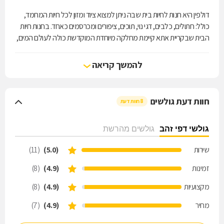
דולפין היא חנות לחיות בית שבה ניתן למצוא ציוד ומזון לכל חיות המחמד,
כולל: חתולים, כלבים, דגי נוי, תוכים, ציפורים ומכרסמים כאחד. בחנות חיות
הבית שבקריית אתא קיימת מחלקה מיוחדת המוקדשת כולה לעולם המים,
וניתן להזמין בה אקווריומים לפי מידה ובהתאמה אישית, כולל הובלה
והתקנה בבית הלקוח. במקום ישנו צוות מקצועי ובעל ניסיון עשיר עם חיות
להמשך קריאה
בית, שישמח להעניק ייעוץ והכוונה לכל לקוח ולענות על כל שאלה. צרו
קשר ותיהנו ממשלוחים חינם!
חוות דעת גולשים
8 חוות דעת
גולשי דפי זהב
גולשים מהרשת
שירות
(5.0)
(11)
זמינות
(4.9)
(8)
מקצועיות
(4.9)
(8)
מחיר
(4.9)
(7)