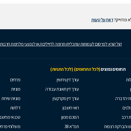
 מדוייק?
דווח על טעות
קול קורא לפרסום לעמותות שתכליתן תרומה לחיילים ו/או לנפגעי מלחמת חרבות
תחומים נפוצים
(לכל התחומים)
(לכל התגיות)
ות
עורך דין גירושין
פרחים
עורך דין תאונת עבודה
מוניות
תי הדברה
עורך דין מקרקעין
מוניות שירות
לנים
רואי חשבון
דלתות
ת רכב
הסכם ממון
טכנאי מחשב
ש והברקת רצפות
תמ"א 38
משלוחי פרחי