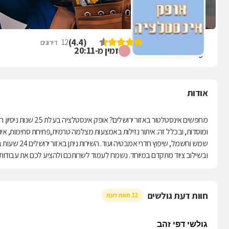
אופק אינסטלציה
)
4.4
(
12
דירוגים
זמין מ-20:11
פסגת זאב ירושלים
אודות
מחפשים אינסטלטור באז
ומוסדות, ובכלל זה: איתור נזילות באמצעות מצלמה טרמית,פתיחת סתימות, איתור 
שמש וחשמל, ש
ובשילוב ציוד מתקדם במיוחד. נשמח לעמוד לשרותכם ולהציע לכם את עבודות הא
חוות דעת גולשים
12 חוות דעת
גולשי דפי זהב