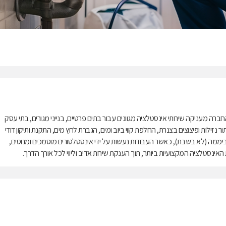
ור ירושלים? אופק אינסטלציה בעלת 25 שנות ניסיון. החברה מעניקה שירותי אינסטלציה מגוונים עבור בתים פרטיים, בנייני מגורים, בתי עסק
נזילות ופיצוצים בצנרת, החלפת קווי ביוב ומים, הגברת לחץ מים, התקנת ותיקון דודי
יפוץ חדרי אמבטיה ועוד. השירות ניתן באזור ירושלים 24 שעות ביממה (לא בשבת), כאשר העבודות נעשות על ידי אינסטלטורים מוסמכים ומנוסים,
ינסטלציה המקצועיות ביותר, תוך הענקת שירות אדיב וליווי לכל אורך הדרך.