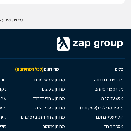
מצאת מידע לא
כלים
מחירונים
(לכל המחירונים)
מדור צרכנות נבונה
מחירון אינסטלטורים
הובל
מגזין zap דפי זהב
מחירון שיפוצים
ניקיון
מגיע עד הבית
מחירון שירותי הדברה
שירו
עסקים מומלצים (עסק זהב)
מחירון שיעורי נהיגה
מנעו
הוסף עסק בחינם
מחירון שירות והתקנת מזגנים
גריר
מספרי חירום
מחירון פרגולות
פולי