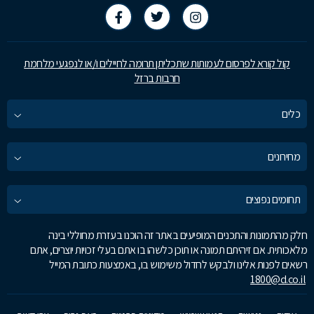
קול קורא לפרסום לעמותות שתכליתן תרומה לחיילים ו/או לנפגעי מלחמת
חרבות ברזל
כלים
מחירונים
תחומים נפוצים
חלק מהתמונות והתכנים המופיעים באתר זה הוכנו בעזרת מחוללי בינה
מלאכותית. אם זיהיתם תמונה או תוכן כלשהו בו אתם בעלי זכויות יוצרים, אתם
רשאים לפנות אלינו ולבקש לחדול משימוש בו, באמצעות כתובת המייל
1800@d.co.il