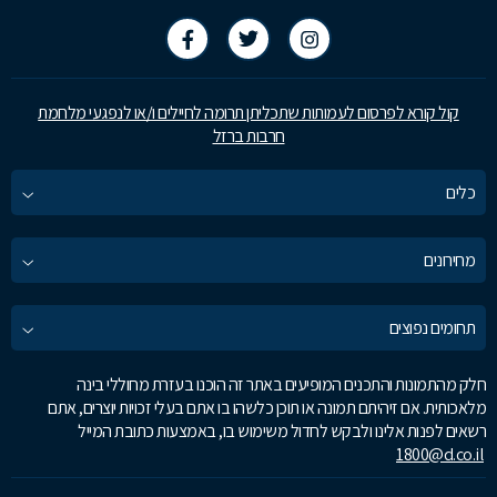
קול קורא לפרסום לעמותות שתכליתן תרומה לחיילים ו/או לנפגעי מלחמת
חרבות ברזל
כלים
מחירונים
תחומים נפוצים
חלק מהתמונות והתכנים המופיעים באתר זה הוכנו בעזרת מחוללי בינה
מלאכותית. אם זיהיתם תמונה או תוכן כלשהו בו אתם בעלי זכויות יוצרים, אתם
רשאים לפנות אלינו ולבקש לחדול משימוש בו, באמצעות כתובת המייל
1800@d.co.il