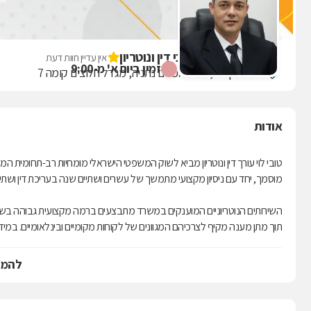
טובי לוי - משרד עורכי דין ונוטריון
אין עדיין חוות דעת
זמין ביום א' מ-9:00
פתח תקוה 6, רמת אפרים נתניה, מגדל חלוצים קומה 7
אודות
טובי לוי עורך דין ונוטריון מביא לשוק המשפטי הישראלי מומחיות רב-תחומית 
מוסמך, יחד עם ניסיון מקצועי מתמשך של עשרים ושתיים שנה בעריכת דין ושתי
השירותים הנוטריוניים המוענקים במשרד מתבצעים ברמה מקצועית גבוהה בשפות ע
תוך מתן מענה מקיף לצרכיהם המגוונים של לקוחות מקומיים ובינלאומיים. במ
מותאמים לחתימה.
להמש
בקשות צו ירושה וגישור בין יורשים. הפעילות המקצועית משתרעת גם על תחום הג
ומתקני משחקים.