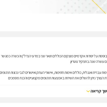
המבוססת על יסודות אקדמיים מוצקים הכוללים תואר שני במדעי הנדל"ן והכשרה כמגשר
ם עשרה שנה בתפקיד נוטריון.
ברית ואנגלית, כוללים אימות חתימות, אישורי העתק ואישורים לגבי נכונות תרגומים,
ידת הצורך ניתן להשלים את השירות באמצעות תרגומים מקצועיים והכנת מסמכים
ך קריאה
המשרד מתמחה בעסקאות נדל"ן המשתרעות על מכירה וקנייה, התחדשות עירונית לרבות פרויקטי פינוי בינוי ותמ"א 38, לצד מומחיות בדיני ירושה הכוללת עריכת צ
נת המידע הסייבר למען עסקים וחברות, כמו גם ייעוץ לרשויות מקומיות בענייני מכרזים