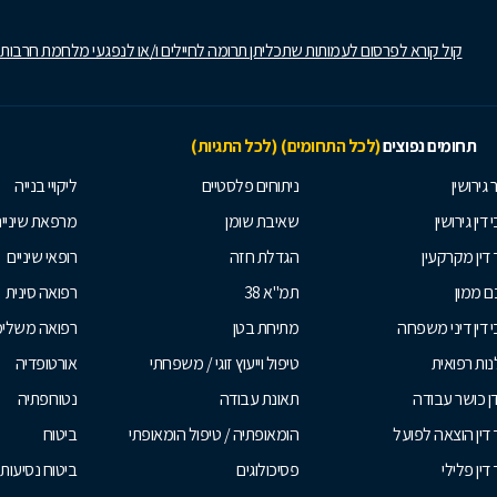
קול קורא לפרסום לעמותות שתכליתן תרומה לחיילים ו/או לנפגעי מלחמת חרבות
תחומים נפוצים
(לכל התחומים)
(לכל התגיות)
 גירושין
ניתוחים פלסטיים
ליקויי בנייה
 דין גירושין
שאיבת שומן
מרפאת שיניי
 דין מקרקעין
הגדלת חזה
רופאי שיניים
 ממון
תמ"א 38
רפואה סינית
י דין דיני משפחה
מתיחת בטן
רפואה משלי
ות רפואית
טיפול וייעוץ זוגי / משפחתי
אורטופדיה
ן כושר עבודה
תאונת עבודה
נטורופתיה
 דין הוצאה לפועל
הומאופתיה / טיפול הומאופתי
ביטוח
דין פלילי
פסיכולוגים
ביטוח נסיעות 