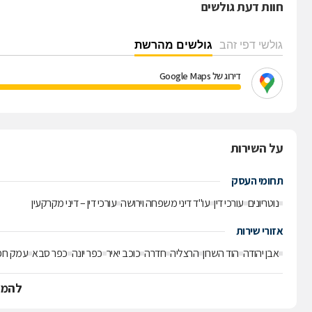
חוות דעת גולשים
הגישה המקצועית מתאפיינת ביחס אישי ללקוח, שקיפות מלאה ושיתוף פעולה המ
ראשוני המאפשר הערכה מקצועית מדויקת של המצב המשפטי והגדרת אסטרטגי
גולשי דפי זהב
גולשים מהרשת
דירוג של Google Maps
על השירות
תחומי העסק
נוטריונים
עורכי דין
עו"ד דיני משפחה וירושה
עורכי דין – דיני מקרקעין
אזורי שירות
אבן יהודה
הוד השרון
הרצליה
חדרה
כוכב יאיר
כפר יונה
כפר סבא
עמק חפ
להמש