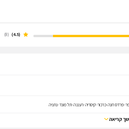
ציב את האינטרסים והצרכים במרכז הפעילות. פנו למשרדו של טובי לוי ליצירת קשר
ה מותאמת לטיפול יעיל בעניינכם.
(8)
(4.5)
ר
פרדס חנה-כרכור
קיסריה
רעננה
תל מונד
נתניה
ך קריאה