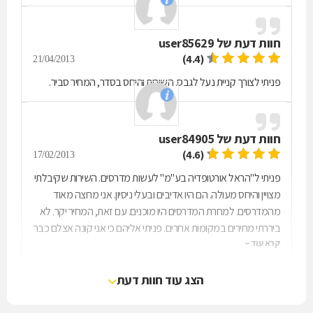
חוות דעת של
user85629
(4.4)
21/04/2013
פניתי לצורך קניית נעל לגבס. השירות והיחס בסדר, המחיר סביר.
חוות דעת של
user84905
(4.6)
17/02/2013
פניתי ל"הראל אורטופדיה בע"מ" לעשות מדרסים. השירות שקיבלתי
מצויין והיחס מעולה. הם היו אדיבים ובעלי ניסיון. אני מרוצה מאוד
מהמדרסים. למחרת המדרסים היו מוכנים. עם זאת, המחיר יקר. לא
ביררתי מחירים במקומות אחרים. פניתי אליהם כי אני קונה אצלם כבר
קרא עוד
שנים וסומכת עליהם.
הצג עוד חוות דעת